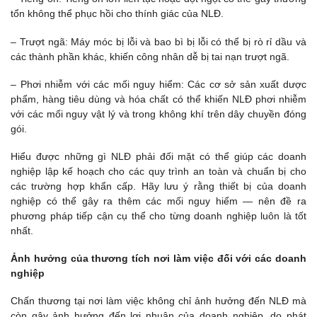
tổn không thể phục hồi cho thính giác của NLĐ.
– Trượt ngã: Máy móc bị lỗi và bao bì bị lỗi có thể bị rò rỉ dầu và
các thành phần khác, khiến công nhân dễ bị tai nạn trượt ngã.
– Phơi nhiễm với các mối nguy hiểm: Các cơ sở sản xuất dược
phẩm, hàng tiêu dùng và hóa chất có thể khiến NLĐ phơi nhiễm
với các mối nguy vật lý và trong không khí trên dây chuyền đóng
gói.
Hiểu được những gì NLĐ phải đối mặt có thể giúp các doanh
nghiệp lập kế hoạch cho các quy trình an toàn và chuẩn bị cho
các trường hợp khẩn cấp. Hãy lưu ý rằng thiết bị của doanh
nghiệp có thể gây ra thêm các mối nguy hiểm — nên đề ra
phương pháp tiếp cận cụ thể cho từng doanh nghiệp luôn là tốt
nhất.
Ảnh hưởng của thương tích nơi làm việc đối với các doanh
nghiệp
Chấn thương tại nơi làm việc không chỉ ảnh hưởng đến NLĐ mà
còn gây ảnh hưởng đến lợi nhuận của doanh nghiệp, do phát