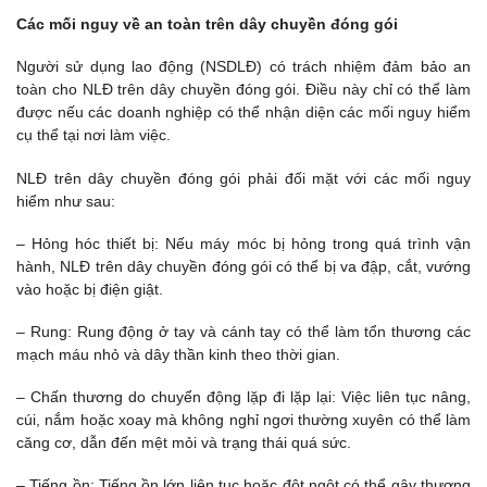
Các mối nguy về an toàn trên dây chuyền đóng gói
Người sử dụng lao động (NSDLĐ) có trách nhiệm đảm bảo an
toàn cho NLĐ trên dây chuyền đóng gói. Điều này chỉ có thể làm
được nếu các doanh nghiệp có thể nhận diện các mối nguy hiểm
cụ thể tại nơi làm việc.
NLĐ trên dây chuyền đóng gói phải đối mặt với các mối nguy
hiểm như sau:
– Hỏng hóc thiết bị: Nếu máy móc bị hỏng trong quá trình vận
hành, NLĐ trên dây chuyền đóng gói có thể bị va đập, cắt, vướng
vào hoặc bị điện giật.
– Rung: Rung động ở tay và cánh tay có thể làm tổn thương các
mạch máu nhỏ và dây thần kinh theo thời gian.
– Chấn thương do chuyển động lặp đi lặp lại: Việc liên tục nâng,
cúi, nắm hoặc xoay mà không nghỉ ngơi thường xuyên có thể làm
căng cơ, dẫn đến mệt mỏi và trạng thái quá sức.
– Tiếng ồn: Tiếng ồn lớn liên tục hoặc đột ngột có thể gây thương