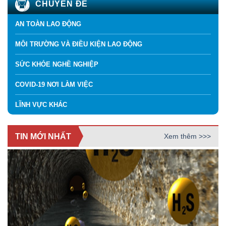
CHUYÊN ĐỀ
AN TOÀN LAO ĐỘNG
MÔI TRƯỜNG VÀ ĐIỀU KIỆN LAO ĐỘNG
SỨC KHỎE NGHỀ NGHIỆP
COVID-19 NƠI LÀM VIỆC
LĨNH VỰC KHÁC
TIN MỚI NHẤT
Xem thêm >>>