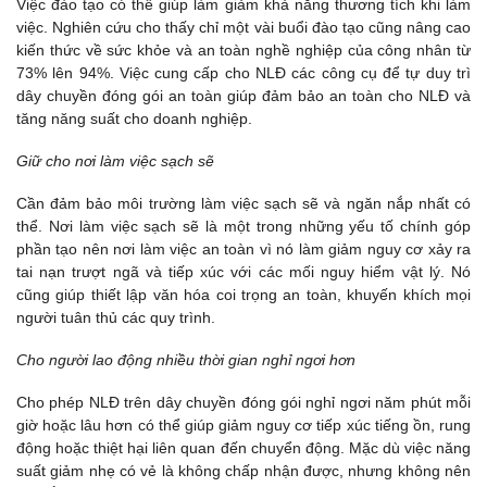
Việc đào tạo có thể giúp làm giảm khả năng thương tích khi làm
việc. Nghiên cứu cho thấy chỉ một vài buổi đào tạo cũng nâng cao
kiến thức về sức khỏe và an toàn nghề nghiệp của công nhân từ
73% lên 94%. Việc cung cấp cho NLĐ các công cụ để tự duy trì
dây chuyền đóng gói an toàn giúp đảm bảo an toàn cho NLĐ và
tăng năng suất cho doanh nghiệp.
Giữ cho nơi làm việc sạch sẽ
Cần đảm bảo môi trường làm việc sạch sẽ và ngăn nắp nhất có
thể. Nơi làm việc sạch sẽ là một trong những yếu tố chính góp
phần tạo nên nơi làm việc an toàn vì nó làm giảm nguy cơ xảy ra
tai nạn trượt ngã và tiếp xúc với các mối nguy hiểm vật lý. Nó
cũng giúp thiết lập văn hóa coi trọng an toàn, khuyến khích mọi
người tuân thủ các quy trình.
Cho người lao động nhiều thời gian nghỉ ngơi hơn
Cho phép NLĐ trên dây chuyền đóng gói nghỉ ngơi năm phút mỗi
giờ hoặc lâu hơn có thể giúp giảm nguy cơ tiếp xúc tiếng ồn, rung
động hoặc thiệt hại liên quan đến chuyển động. Mặc dù việc năng
suất giảm nhẹ có vẻ là không chấp nhận được, nhưng không nên