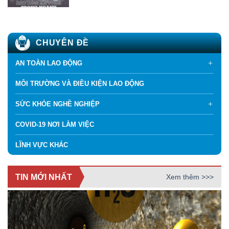
CHUYÊN ĐỀ
AN TOÀN LAO ĐỘNG
MÔI TRƯỜNG VÀ ĐIỀU KIỆN LAO ĐỘNG
SỨC KHỎE NGHỀ NGHIỆP
COVID-19 NƠI LÀM VIỆC
LĨNH VỰC KHÁC
TIN MỚI NHẤT
Xem thêm >>>