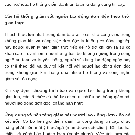
cao; và/hoặc hệ thống điểm danh an toàn tự động đáng tin cậy.
Các hệ thống giám sát người lao động đơn độc theo thời
gian thực
Thách thức lớn nhất trong đảm bảo an toàn cho công việc trong
không gian kín và công việc đơn độc là không có đồng nghiệp
hay người quản lý hiện diện trực tiếp để hỗ trợ khi xảy ra sự cố
khẩn cấp. Tuy nhiên, nhờ những tiến bộ không ngừng trong công
nghệ an toàn và truyền thông, người sử dụng lao động ngày nay
có thể theo dõi và duy trì kết nối với người lao động đơn độc
trong không gian kín thông qua nhiều hệ thống và công nghệ
giám sát đa dạng.
Khi xây dựng chương trình bảo vệ người lao động trong không
gian kín, các tổ chức có thể lựa chọn từ nhiều hệ thống giám sát
người lao động đơn độc, chẳng hạn như:
Ứng dụng và nền tảng giám sát người lao động đơn độc có
kết nối:
Có bộ hẹn giờ điểm danh tự động đáng tin cậy, chức
năng phát hiện mất ý thức/ngã (man-down detection), liên lạc hai
chiều và cảnh báo hoảng loạn (panic alerts). Việc tích hợp các