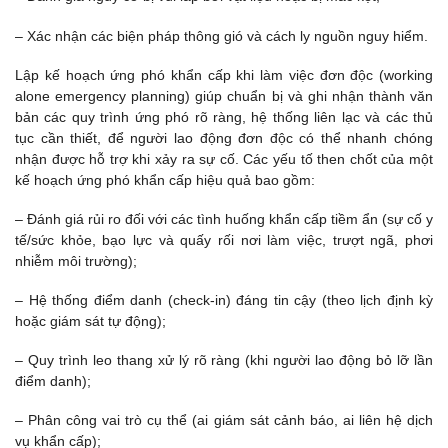
– Xác nhận các biện pháp thông gió và cách ly nguồn nguy hiểm.
Lập kế hoạch ứng phó khẩn cấp khi làm việc đơn độc (working
alone emergency planning) giúp chuẩn bị và ghi nhận thành văn
bản các quy trình ứng phó rõ ràng, hệ thống liên lạc và các thủ
tục cần thiết, để người lao động đơn độc có thể nhanh chóng
nhận được hỗ trợ khi xảy ra sự cố. Các yếu tố then chốt của một
kế hoạch ứng phó khẩn cấp hiệu quả bao gồm:
– Đánh giá rủi ro đối với các tình huống khẩn cấp tiềm ẩn (sự cố y
tế/sức khỏe, bạo lực và quấy rối nơi làm việc, trượt ngã, phơi
nhiễm môi trường);
– Hệ thống điểm danh (check-in) đáng tin cậy (theo lịch định kỳ
hoặc giám sát tự động);
– Quy trình leo thang xử lý rõ ràng (khi người lao động bỏ lỡ lần
điểm danh);
– Phân công vai trò cụ thể (ai giám sát cảnh báo, ai liên hệ dịch
vụ khẩn cấp);