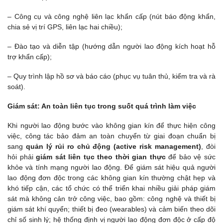
– Công cụ và công nghệ liên lạc khẩn cấp (nút báo động khẩn,
chia sẻ vị trí GPS, liên lạc hai chiều);
– Đào tạo và diễn tập (hướng dẫn người lao động kích hoạt hỗ
trợ khẩn cấp);
– Quy trình lập hồ sơ và báo cáo (phục vụ tuân thủ, kiểm tra và rà
soát).
Giám sát: An toàn liên tục trong suốt quá trình làm việc
Khi người lao động bước vào không gian kín để thực hiện công
việc, công tác bảo đảm an toàn chuyển từ giai đoạn chuẩn bị
sang
quản lý rủi ro chủ động (active risk management)
, đòi
hỏi phải
giám sát liên tục theo thời gian thực
để bảo vệ sức
khỏe và tính mạng người lao động. Để giám sát hiệu quả người
lao động đơn độc trong các không gian kín thường chật hẹp và
khó tiếp cận, các tổ chức có thể triển khai nhiều giải pháp giám
sát mà không cản trở công việc, bao gồm: công nghệ và thiết bị
giám sát khí quyển; thiết bị đeo (wearables) và cảm biến theo dõi
chỉ số sinh lý; hệ thống định vị người lao động đơn độc ở cấp độ