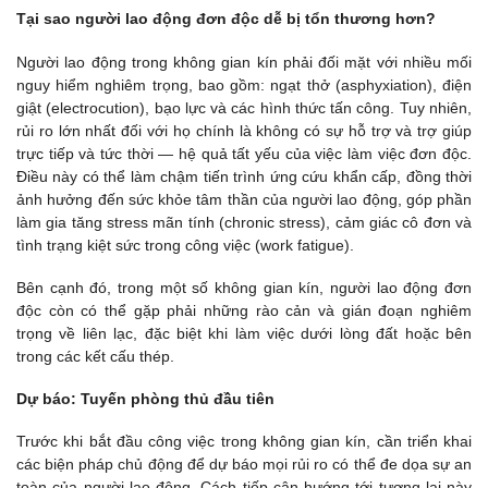
Tại sao người lao động đơn độc dễ bị tổn thương hơn?
Người lao động trong không gian kín phải đối mặt với nhiều mối
nguy hiểm nghiêm trọng, bao gồm: ngạt thở (asphyxiation), điện
giật (electrocution), bạo lực và các hình thức tấn công. Tuy nhiên,
rủi ro lớn nhất đối với họ chính là không có sự hỗ trợ và trợ giúp
trực tiếp và tức thời — hệ quả tất yếu của việc làm việc đơn độc.
Điều này có thể làm chậm tiến trình ứng cứu khẩn cấp, đồng thời
ảnh hưởng đến sức khỏe tâm thần của người lao động, góp phần
làm gia tăng stress mãn tính (chronic stress), cảm giác cô đơn và
tình trạng kiệt sức trong công việc (work fatigue).
Bên cạnh đó, trong một số không gian kín, người lao động đơn
độc còn có thể gặp phải những rào cản và gián đoạn nghiêm
trọng về liên lạc, đặc biệt khi làm việc dưới lòng đất hoặc bên
trong các kết cấu thép.
Dự báo: Tuyến phòng thủ đầu tiên
Trước khi bắt đầu công việc trong không gian kín, cần triển khai
các biện pháp chủ động để dự báo mọi rủi ro có thể đe dọa sự an
toàn của người lao động. Cách tiếp cận hướng tới tương lai này