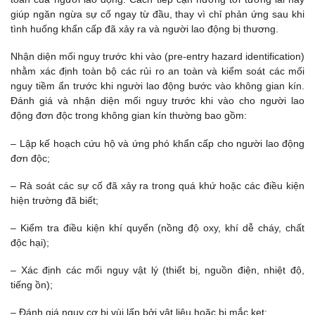
giúp ngăn ngừa sự cố ngay từ đầu, thay vì chỉ phản ứng sau khi
tình huống khẩn cấp đã xảy ra và người lao động bị thương.
Nhận diện mối nguy trước khi vào (pre-entry hazard identification)
nhằm xác định toàn bộ các rủi ro an toàn và kiểm soát các mối
nguy tiềm ẩn trước khi người lao động bước vào không gian kín.
Đánh giá và nhận diện mối nguy trước khi vào cho người lao
động đơn độc trong không gian kín thường bao gồm:
– Lập kế hoạch cứu hộ và ứng phó khẩn cấp cho người lao động
đơn độc;
– Rà soát các sự cố đã xảy ra trong quá khứ hoặc các điều kiện
hiện trường đã biết;
– Kiểm tra điều kiện khí quyển (nồng độ oxy, khí dễ cháy, chất
độc hại);
– Xác định các mối nguy vật lý (thiết bị, nguồn điện, nhiệt độ,
tiếng ồn);
– Đánh giá nguy cơ bị vùi lấp bởi vật liệu hoặc bị mắc kẹt;