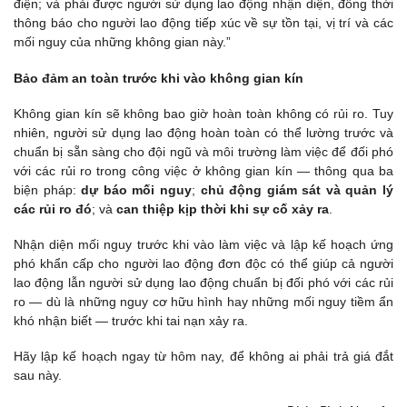
điện; và phải được người sử dụng lao động nhận diện, đồng thời
thông báo cho người lao động tiếp xúc về sự tồn tại, vị trí và các
mối nguy của những không gian này.”
Bảo đảm an toàn trước khi vào không gian kín
Không gian kín sẽ không bao giờ hoàn toàn không có rủi ro. Tuy
nhiên, người sử dụng lao động hoàn toàn có thể lường trước và
chuẩn bị sẵn sàng cho đội ngũ và môi trường làm việc để đối phó
với các rủi ro trong công việc ở không gian kín — thông qua ba
biện pháp:
dự báo mối nguy
;
chủ động giám sát và quản lý
các rủi ro đó
; và
can thiệp kịp thời khi sự cố xảy ra
.
Nhận diện mối nguy trước khi vào làm việc và lập kế hoạch ứng
phó khẩn cấp cho người lao động đơn độc có thể giúp cả người
lao động lẫn người sử dụng lao động chuẩn bị đối phó với các rủi
ro — dù là những nguy cơ hữu hình hay những mối nguy tiềm ẩn
khó nhận biết — trước khi tai nạn xảy ra.
Hãy lập kế hoạch ngay từ hôm nay, để không ai phải trả giá đắt
sau này.