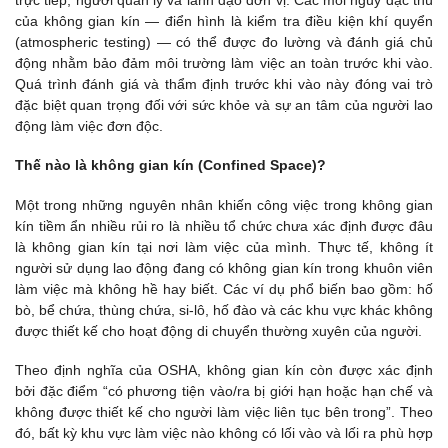
trực tiếp, người quản lý và lãnh đạo đơn vị. Các mối nguy đặc thù
của không gian kín — điển hình là kiểm tra điều kiện khí quyển
(atmospheric testing) — có thể được đo lường và đánh giá chủ
động nhằm bảo đảm môi trường làm việc an toàn trước khi vào.
Quá trình đánh giá và thẩm định trước khi vào này đóng vai trò
đặc biệt quan trọng đối với sức khỏe và sự an tâm của người lao
động làm việc đơn độc.
Thế nào là không gian kín (Confined Space)?
Một trong những nguyên nhân khiến công việc trong không gian
kín tiềm ẩn nhiều rủi ro là nhiều tổ chức chưa xác định được đâu
là không gian kín tại nơi làm việc của mình. Thực tế, không ít
người sử dụng lao động đang có không gian kín trong khuôn viên
làm việc mà không hề hay biết. Các ví dụ phổ biến bao gồm: hố
bò, bể chứa, thùng chứa, si-lô, hố đào và các khu vực khác không
được thiết kế cho hoạt động di chuyển thường xuyên của người.
Theo định nghĩa của OSHA, không gian kín còn được xác định
bởi đặc điểm “có phương tiện vào/ra bị giới hạn hoặc hạn chế và
không được thiết kế cho người làm việc liên tục bên trong”. Theo
đó, bất kỳ khu vực làm việc nào không có lối vào và lối ra phù hợp