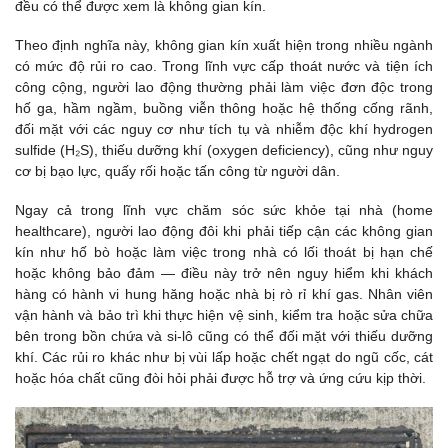
đều có thể được xem là không gian kín.
Theo định nghĩa này, không gian kín xuất hiện trong nhiều ngành
có mức độ rủi ro cao. Trong lĩnh vực cấp thoát nước và tiện ích
công cộng, người lao động thường phải làm việc đơn độc trong
hố ga, hầm ngầm, buồng viễn thông hoặc hệ thống cống rãnh,
đối mặt với các nguy cơ như tích tụ và nhiễm độc khí hydrogen
sulfide (H₂S), thiếu dưỡng khí (oxygen deficiency), cũng như nguy
cơ bị bạo lực, quấy rối hoặc tấn công từ người dân.
Ngay cả trong lĩnh vực chăm sóc sức khỏe tại nhà (home
healthcare), người lao động đôi khi phải tiếp cận các không gian
kín như hố bò hoặc làm việc trong nhà có lối thoát bị hạn chế
hoặc không bảo đảm — điều này trở nên nguy hiểm khi khách
hàng có hành vi hung hăng hoặc nhà bị rò rỉ khí gas. Nhân viên
vận hành và bảo trì khi thực hiện vệ sinh, kiểm tra hoặc sửa chữa
bên trong bồn chứa và si-lô cũng có thể đối mặt với thiếu dưỡng
khí. Các rủi ro khác như bị vùi lấp hoặc chết ngạt do ngũ cốc, cát
hoặc hóa chất cũng đòi hỏi phải được hỗ trợ và ứng cứu kịp thời.