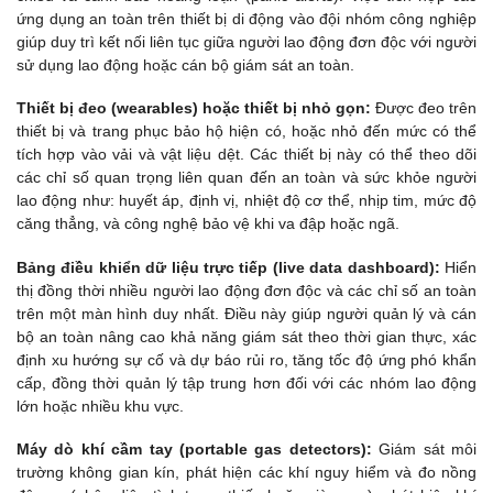
ứng dụng an toàn trên thiết bị di động vào đội nhóm công nghiệp
giúp duy trì kết nối liên tục giữa người lao động đơn độc với người
sử dụng lao động hoặc cán bộ giám sát an toàn.
Thiết bị đeo (wearables) hoặc thiết bị nhỏ gọn:
Được đeo trên
thiết bị và trang phục bảo hộ hiện có, hoặc nhỏ đến mức có thể
tích hợp vào vải và vật liệu dệt. Các thiết bị này có thể theo dõi
các chỉ số quan trọng liên quan đến an toàn và sức khỏe người
lao động như: huyết áp, định vị, nhiệt độ cơ thể, nhịp tim, mức độ
căng thẳng, và công nghệ bảo vệ khi va đập hoặc ngã.
Bảng điều khiển dữ liệu trực tiếp (live data dashboard):
Hiển
thị đồng thời nhiều người lao động đơn độc và các chỉ số an toàn
trên một màn hình duy nhất. Điều này giúp người quản lý và cán
bộ an toàn nâng cao khả năng giám sát theo thời gian thực, xác
định xu hướng sự cố và dự báo rủi ro, tăng tốc độ ứng phó khẩn
cấp, đồng thời quản lý tập trung hơn đối với các nhóm lao động
lớn hoặc nhiều khu vực.
Máy dò khí cầm tay (portable gas detectors):
Giám sát môi
trường không gian kín, phát hiện các khí nguy hiểm và đo nồng