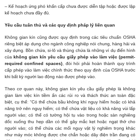
– Kế hoạch ứng phó khẩn cấp chưa được diễn tập hoặc được lập
kế hoạch chưa đầy đủ.
Yêu cầu tuân thủ và các quy định pháp lý liên quan
Không gian kín cũng được quy định trong các tiêu chuẩn OSHA
riêng biệt áp dụng cho ngành công nghiệp nói chung, hàng hải và
xây dựng. Bồn chứa, si-lô và thùng chứa là những ví dụ điển hình
của
không gian kín yêu cầu giấy phép vào làm việc (permit-
required confined spaces)
, đòi hỏi phải hoàn thành quy trình
cấp phép vào làm việc chính thức theo quy định của OSHA trước
khi bất kỳ người lao động nào được phép vào.
Theo cơ quan này, không gian kín yêu cầu giấy phép là không
gian làm việc kín tiềm ẩn các rủi ro và thách thức an toàn đặc
biệt, cụ thể: “Có thể chứa bầu không khí nguy hiểm hoặc có khả
năng trở nên nguy hiểm; có thể chứa vật liệu có khả năng vùi lấp
người vào; có thể có tường hội tụ vào trong hoặc sàn nghiêng
dốc xuống thu hẹp dần có thể gây mắc kẹt hoặc ngạt thở cho
người vào; có thể chứa các mối nguy vật lý nghiêm trọng khác
như máy móc không được che chắn hoặc dây điện trần đang có