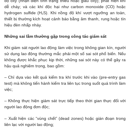
độ oxy (nhận diện tình trạng thiếu hoặc giàu oxy); phát hiện khí
dễ cháy; và các khí độc hại như carbon monoxide (CO) hoặc
hydrogen sulfide (H₂S). Khi nồng độ khí vượt ngưỡng an toàn,
thiết bị thường kích hoạt cảnh báo bằng âm thanh, rung hoặc tín
hiệu đèn nhấp nháy.
Những sai lầm thường gặp trong công tác giám sát
Khi giám sát người lao động làm việc trong không gian kín, người
sử dụng lao động thường mắc phải một số sai sót phổ biến. Nếu
không được khắc phục kịp thời, những sai sót này có thể gây ra
hậu quả nghiêm trọng, bao gồm:
– Chỉ dựa vào kết quả kiểm tra khí trước khi vào (pre-entry gas
test) mà không tiến hành kiểm tra liên tục trong suốt quá trình làm
việc;
– Không thực hiện giám sát trực tiếp theo thời gian thực đối với
người lao động đơn độc;
– Xuất hiện các “vùng chết” (dead zones) hoặc gián đoạn trong
liên lạc với người lao động;