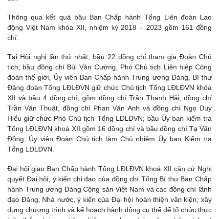
Thông qua kết quả bầu Ban Chấp hành Tổng Liên đoàn Lao
động Việt Nam khóa XII, nhiệm kỳ 2018 – 2023 gồm 161 đồng
chí.
Tại Hội nghị lần thứ nhất, bầu 22 đồng chí tham gia Đoàn Chủ
tịch; bầu đồng chí Bùi Văn Cường, Phó Chủ tịch Liên hiệp Công
đoàn thế giới, Ủy viên Ban Chấp hành Trung ương Đảng, Bí thư
Đảng đoàn Tổng LĐLĐVN giữ chức Chủ tịch Tổng LĐLĐVN khóa
XII và bầu 4 đồng chí, gồm đồng chí Trần Thanh Hải, đồng chí
Trần Văn Thuật, đồng chí Phan Văn Anh và đồng chí Ngọ Duy
Hiểu giữ chức Phó Chủ tịch Tổng LĐLĐVN; bầu Ủy ban kiểm tra
Tổng LĐLĐVN khoá XII gồm 16 đồng chí và bầu đồng chí Tạ Văn
Đồng, Ủy viên Đoàn Chủ tịch làm Chủ nhiệm Ủy ban Kiểm tra
Tổng LĐLĐVN.
Đại hội giao Ban Chấp hành Tổng LĐLĐVN khoá XII căn cứ Nghị
quyết Đại hội, ý kiến chỉ đạo của đồng chí Tổng Bí thư Ban Chấp
hành Trung ương Đảng Cộng sản Việt Nam và các đồng chí lãnh
đạo Đảng, Nhà nước, ý kiến của Đại hội hoàn thiện văn kiện; xây
dựng chương trình và kế hoạch hành động cụ thể để tổ chức thực