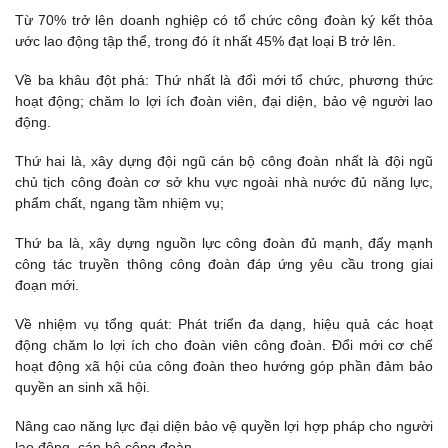
Từ 70% trở lên doanh nghiệp có tổ chức công đoàn ký kết thỏa
ước lao động tập thể, trong đó ít nhất 45% đạt loại B trở lên.
Về ba khâu đột phá: Thứ nhất là đổi mới tổ chức, phương thức
hoạt động; chăm lo lợi ích đoàn viên, đại diện, bảo vệ người lao
động.
Thứ hai là, xây dựng đội ngũ cán bộ công đoàn nhất là đội ngũ
chủ tịch công đoàn cơ sở khu vực ngoài nhà nước đủ năng lực,
phẩm chất, ngang tầm nhiệm vụ;
Thứ ba là, xây dựng nguồn lực công đoàn đủ mạnh, đẩy mạnh
công tác truyền thông công đoàn đáp ứng yêu cầu trong giai
đoạn mới.
Về nhiệm vụ tổng quát: Phát triển đa dạng, hiệu quả các hoạt
động chăm lo lợi ích cho đoàn viên công đoàn. Đổi mới cơ chế
hoạt động xã hội của công đoàn theo hướng góp phần đảm bảo
quyền an sinh xã hội.
Nâng cao năng lực đại diện bảo vệ quyền lợi hợp pháp cho người
lao động, cán bộ công đoàn.