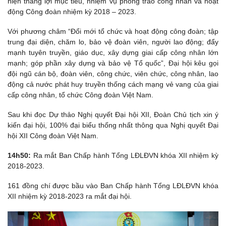
hiện thắng lợi mục tiêu, nhiệm vụ phong trào công nhân và hoạt
động Công đoàn nhiệm kỳ 2018 – 2023.
Với phương châm “Đổi mới tổ chức và hoạt động công đoàn; tập
trung đại diện, chăm lo, bảo vệ đoàn viên, người lao động; đẩy
mạnh tuyên truyền, giáo dục, xây dựng giai cấp công nhân lớn
mạnh; góp phần xây dựng và bảo vệ Tổ quốc”, Đại hội kêu gọi
đội ngũ cán bộ, đoàn viên, công chức, viên chức, công nhân, lao
động cả nước phát huy truyền thống cách mạng vẻ vang của giai
cấp công nhân, tổ chức Công đoàn Việt Nam.
Sau khi đọc Dự thảo Nghị quyết Đại hội XII, Đoàn Chủ tịch xin ý
kiến đại hội, 100% đại biểu thống nhất thông qua Nghị quyết Đại
hội XII Công đoàn Việt Nam.
14h50:
Ra mắt Ban Chấp hành Tổng LĐLĐVN khóa XII nhiệm kỳ
2018-2023.
161 đồng chí được bầu vào Ban Chấp hành Tổng LĐLĐVN khóa
XII nhiệm kỳ 2018-2023 ra mắt đại hội.