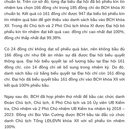
chuẩn bị. Trên cơ sở đó, từng đại biểu đại hội đã bỏ phiếu kín tín
nhiệm lựa chọn 166 đồng chí trong 185 đồng chí do BCH khóa XI
chuẩn bị. Kết quả có 161 đồng chí được 947 đại biểu bỏ phiếu kín
tín nhiệm quá bán để giới thiệu vào danh sách bầu vào BCH khóa
XII. Trong đó Chủ tịch và 2 Phó Chủ tịch khóa XI được Đại hội bỏ
phiếu kín tín nhiệm đạt kết quả cao: đồng chí cao nhất đạt 100%,
đồng chí thấp nhất đạt 99,38%.
Có 24 đồng chí không đạt số phiếu quá bán, nên không bầu đủ
166 đồng chí như Đề án nhân sự đã được Đại hội biểu quyết
thông qua. Đại hội biểu quyết lại số lượng bầu tại Đại hội 161
đồng chí, còn 14 đồng chí sẽ bổ sung trong nhiệm kỳ. Do đó,
danh sách bầu cử bằng biểu quyết tại Đại hội chỉ còn 161 đồng
chí. Đại hội đã biểu quyết bầu 161 đồng chí vào BCH khóa XII với
kết quả 100% phiếu bầu.
Ngay sau đó, BCH đã họp phiên thứ nhất để bầu các chức danh
Đoàn Chủ tịch, Chủ tịch, 4 Phó Chủ tịch và 16 Ủy viên UB Kiểm
tra, Chủ nhiệm và 2 Phó Chủ nhiệm UB Kiểm tra nhiệm kỳ 2018 –
2023. Đồng chí Bùi Văn Cường được BCH bầu tái đắc cử chức
danh Chủ tịch Tổng LĐLĐVN khóa XII với số phiếu tín nhiệm
100%.