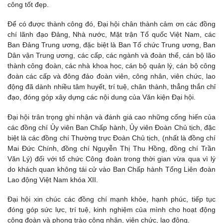
công tốt đẹp.
Để có được thành công đó, Đại hội chân thành cảm ơn các đồng
chí lãnh đạo Đảng, Nhà nước, Mặt trận Tổ quốc Việt Nam, các
Ban Đảng Trung ương, đặc biệt là Ban Tổ chức Trung ương, Ban
Dân vận Trung ương, các cấp, các ngành và đoàn thể, cán bộ lão
thành công đoàn, các nhà khoa học, cán bộ quản lý, cán bộ công
đoàn các cấp và đông đảo đoàn viên, công nhân, viên chức, lao
động đã dành nhiều tâm huyết, trí tuệ, chân thành, thẳng thắn chỉ
đạo, đóng góp xây dựng các nội dung của Văn kiện Đại hội.
Đại hội trân trọng ghi nhận và đánh giá cao những cống hiến của
các đồng chí Ủy viên Ban Chấp hành, Ủy viên Đoàn Chủ tịch, đặc
biệt là các đồng chí Thường trực Đoàn Chủ tịch, (nhất là đồng chí
Mai Đức Chính, đồng chí Nguyễn Thị Thu Hồng, đồng chí Trần
Văn Lý) đối với tổ chức Công đoàn trong thời gian vừa qua vì lý
do khách quan không tái cử vào Ban Chấp hành Tổng Liên đoàn
Lao động Việt Nam khóa XII.
Đại hội xin chúc các đồng chí mạnh khỏe, hạnh phúc, tiếp tục
đóng góp sức lực, trí tuệ, kinh nghiệm của mình cho hoạt động
công đoàn và phong trào công nhân, viên chức, lao động.