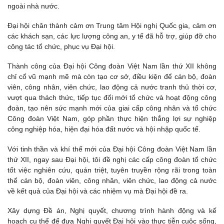
ngoài nhà nước.
Đại hội chân thành cảm ơn Trung tâm Hội nghị Quốc gia, cảm ơn
các khách sạn, các lực lượng công an, y tế đã hỗ trợ, giúp đỡ cho
công tác tổ chức, phục vụ Đại hội.
Thành công của Đại hội Công đoàn Việt Nam lần thứ XII không
chỉ cổ vũ mạnh mẽ mà còn tạo cơ sở, điều kiện để cán bộ, đoàn
viên, công nhân, viên chức, lao động cả nước tranh thủ thời cơ,
vượt qua thách thức, tiếp tục đổi mới tổ chức và hoạt động công
đoàn, tạo nên sức mạnh mới của giai cấp công nhân và tổ chức
Công đoàn Việt Nam, góp phần thực hiện thắng lợi sự nghiệp
công nghiệp hóa, hiện đại hóa đất nước và hội nhập quốc tế.
Với tinh thần và khí thế mới của Đại hội Công đoàn Việt Nam lần
thứ XII, ngay sau Đại hội, tôi đề nghị các cấp công đoàn tổ chức
tốt việc nghiên cứu, quán triệt, tuyên truyền rộng rãi trong toàn
thể cán bộ, đoàn viên, công nhân, viên chức, lao động cả nước
về kết quả của Đại hội và các nhiệm vụ mà Đại hội đề ra.
Xây dựng Đề án, Nghị quyết, chương trình hành động và kế
hoạch cụ thể để đưa Nghị quyết Đại hội vào thực tiễn cuộc sống,