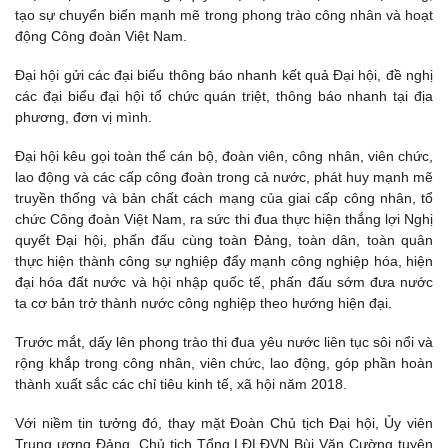
tạo sự chuyển biến mạnh mẽ trong phong trào công nhân và hoạt
động Công đoàn Việt Nam.
Đại hội gửi các đại biểu thông báo nhanh kết quả Đại hội, đề nghị
các đại biểu đại hội tổ chức quán triệt, thông báo nhanh tại địa
phương, đơn vị mình.
Đại hội kêu gọi toàn thể cán bộ, đoàn viên, công nhân, viên chức,
lao động và các cấp công đoàn trong cả nước, phát huy mạnh mẽ
truyền thống và bản chất cách mạng của giai cấp công nhân, tổ
chức Công đoàn Việt Nam, ra sức thi đua thực hiện thắng lợi Nghị
quyết Đại hội, phấn đấu cùng toàn Đảng, toàn dân, toàn quân
thực hiện thành công sự nghiệp đẩy mạnh công nghiệp hóa, hiện
đại hóa đất nước và hội nhập quốc tế, phấn đấu sớm đưa nước
ta cơ bản trở thành nước công nghiệp theo hướng hiện đại.
Trước mắt, dấy lên phong trào thi đua yêu nước liên tục sôi nổi và
rộng khắp trong công nhân, viên chức, lao động, góp phần hoàn
thành xuất sắc các chỉ tiêu kinh tế, xã hội năm 2018.
Với niềm tin tưởng đó, thay mặt Đoàn Chủ tịch Đại hội, Ủy viên
Trung ương Đảng, Chủ tịch Tổng LĐLĐVN Bùi Văn Cường tuyên