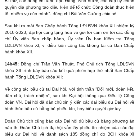
Bí thư, các đồng chí lãnh đạo Đảng, Nhà nước, các cấp ủy chính
quyền địa phương tạo điều kiện để tổ chức Công đoàn thực hiện
tốt nhiệm vụ của mình”- đồng chí Bùi Văn Cường chia sẻ.
Sau khi ra mắt Ban Chấp hành Tổng LĐLĐVN khóa XII nhiệm kỳ
2018-2023, đại hội cũng tặng hoa và gửi lời cảm ơn tới các đồng
chí Ủy viên Ban chấp hành, Ủy viên Ủy ban Kiểm tra Tổng
LĐLĐVN khóa XI, vì điều kiện công tác không tái cử Ban Chấp
hành khóa XII.
14h45:
Đồng chí Trần Văn Thuật, Phó Chủ tịch Tổng LĐLĐVN
khóa XII trình bày báo cáo kết quả phiên họp thứ nhất Ban Chấp
hành Tổng LĐLĐVN khóa XII:
Về công tác bầu cử tại Đại hội, với tinh thần “Đổi mới, đoàn kết,
dân chủ, trách nhiệm”, sau khi Đại hội thông qua Điều lệ Công
đoàn VN, Đại hội đã dân chủ xin ý kiến các đại biểu dự Đại hội về
hình thức bầu cử bằng bỏ phiếu kín, hay biểu quyết giơ tay.
Đoàn Chủ tịch cũng báo cáo Đại hội dù bầu cử bằng phương án
nào thì Đoàn Chủ tịch đại hội vẫn lấy phiếu tín nhiệm của các đại
biểu dự Đại hội về danh sách 185 đồng chí do BCH khóa XI