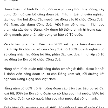
Hoàn thiện mô hình tổ chức, đổi mới phương thức hoạt động, xây
dựng đội ngũ cán bộ công đoàn bản lĩnh, trí tuệ, chuyên nghiệp;
tập hợp, thu hút đông đảo người lao động vào tổ chức Công đoàn
Việt Nam; xây dựng Công đoàn Việt Nam vững mạnh. Tích cực
tham gia xây dựng Đảng, xây dựng hệ thống chính trị trong sạch,
vững mạnh; góp phần xây dựng và bảo vệ Tổ quốc.
Về chỉ tiêu phấn đấu: Đến năm 2023 kết nạp 2 triệu đoàn viên;
thành lập tổ chức cơ sở của công đoàn ở 100% doanh nghiệp có
25 công nhân lao động trở lên; phấn đấu các doanh nghiệp có 10
lao động trở lên có tổ chức Công đoàn.
Hàng năm bình quân mỗi công đoàn cơ sở giới thiệu được ít nhất
1 đoàn viên công đoàn ưu tú cho Đảng xem xét, bồi dưỡng kết
nạp vào Đảng Cộng sản Việt Nam.
Hằng năm có 80% trở lên công đoàn cấp trên trực tiếp cơ sở đạt
loại tốt; 80% trở lên công đoàn cơ sở khu vực nhà nước, 55% trở
lên công đoàn cơ sở ngoài khu vực nhà nước đạt vững mạnh.
Triển khai đầu tư xây dựng tối thiểu 50 thiết chế của tổ chức Công