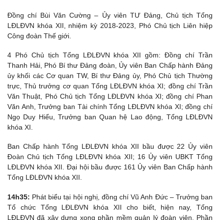
Đồng chí Bùi Văn Cường – Ủy viên TƯ Đảng, Chủ tịch Tổng
LĐLĐVN khóa XII, nhiệm kỳ 2018-2023, Phó Chủ tịch Liên hiệp
Công đoàn Thế giới.
4 Phó Chủ tịch Tổng LĐLĐVN khóa XII gồm: Đồng chí Trần
Thanh Hải, Phó Bí thư Đảng đoàn, Ủy viên Ban Chấp hành Đảng
ủy khối các Cơ quan TW, Bí thư Đảng ủy, Phó Chủ tịch Thường
trực, Thủ trưởng cơ quan Tổng LĐLĐVN khóa XI; đồng chí Trần
Văn Thuật, Phó Chủ tịch Tổng LĐLĐVN khóa XI; đồng chí Phan
Văn Anh, Trưởng ban Tài chính Tổng LĐLĐVN khóa XI; đồng chí
Ngọ Duy Hiểu, Trưởng ban Quan hệ Lao động, Tổng LĐLĐVN
khóa XI.
Ban Chấp hành Tổng LĐLĐVN khóa XII bầu được 22 Ủy viên
Đoàn Chủ tịch Tổng LĐLĐVN khóa XII; 16 Ủy viên UBKT Tổng
LĐLĐVN khóa XII. Đại hội bầu được 161 Ủy viên Ban Chấp hành
Tổng LĐLĐVN khóa XII.
14h35:
Phát biểu tại hội nghị, đồng chí Vũ Anh Đức – Trưởng ban
Tổ chức Tổng LĐLĐVN khóa XII cho biết, hiện nay, Tổng
LĐLĐVN đã xây dựng xong phần mềm quản lý đoàn viên. Phần