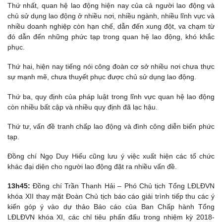
Thứ nhất, quan hệ lao động hiện nay của cả người lao động và
chủ sử dụng lao động ở nhiều nơi, nhiều ngành, nhiều lĩnh vực và
nhiều doanh nghiệp còn hạn chế, dẫn đến xung đột, va chạm từ
đó dẫn đến những phức tạp trong quan hệ lao động, khó khắc
phục.
Thứ hai, hiện nay tiếng nói công đoàn cơ sở nhiều nơi chưa thực
sự mạnh mẽ, chưa thuyết phục được chủ sử dụng lao động.
Thứ ba, quy định của pháp luật trong lĩnh vực quan hệ lao động
còn nhiều bất cập và nhiều quy định đã lạc hậu.
Thứ tư, vấn đề tranh chấp lao động và đình công diễn biến phức
tạp.
Đồng chí Ngọ Duy Hiểu cũng lưu ý việc xuất hiện các tổ chức
khác đại diện cho người lao động đặt ra nhiều vấn đề.
13h45:
Đồng chí Trần Thanh Hải – Phó Chủ tịch Tổng LĐLĐVN
khóa XII thay mặt Đoàn Chủ tịch báo cáo giải trình tiếp thu các ý
kiến góp ý vào dự thảo Báo cáo của Ban Chấp hành Tổng
LĐLĐVN khóa XI, các chỉ tiêu phấn đấu trong nhiệm kỳ 2018-