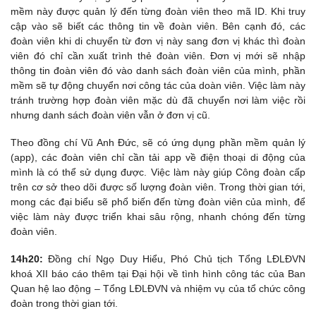
mềm này được quản lý đến từng đoàn viên theo mã ID. Khi truy
cập vào sẽ biết các thông tin về đoàn viên. Bên cạnh đó, các
đoàn viên khi di chuyển từ đơn vị này sang đơn vị khác thì đoàn
viên đó chỉ cần xuất trình thẻ đoàn viên. Đơn vị mới sẽ nhập
thông tin đoàn viên đó vào danh sách đoàn viên của mình, phần
mềm sẽ tự động chuyển nơi công tác của doàn viên. Việc làm này
tránh trường hợp đoàn viên mặc dù đã chuyển nơi làm việc rồi
nhưng danh sách đoàn viên vẫn ở đơn vị cũ.
Theo đồng chí Vũ Anh Đức, sẽ có ứng dụng phần mềm quản lý
(app), các đoàn viên chỉ cần tải app về điện thoại di động của
mình là có thể sử dụng được. Việc làm này giúp Công đoàn cấp
trên cơ sở theo dõi được số lượng đoàn viên. Trong thời gian tới,
mong các đại biểu sẽ phổ biến đến từng đoàn viên của mình, để
việc làm này được triển khai sâu rộng, nhanh chóng đến từng
đoàn viên.
14h20:
Đồng chí Ngọ Duy Hiểu, Phó Chủ tịch Tổng LĐLĐVN
khoá XII báo cáo thêm tại Đại hội về tình hình công tác của Ban
Quan hệ lao động – Tổng LĐLĐVN và nhiệm vụ của tổ chức công
đoàn trong thời gian tới.