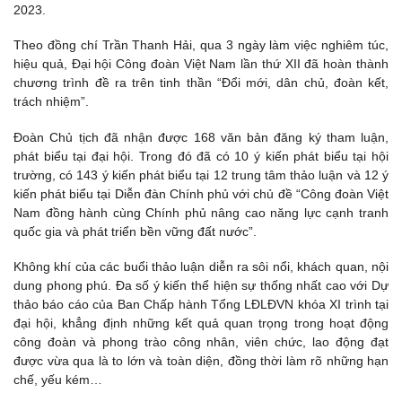
2023.
Theo đồng chí Trần Thanh Hải, qua 3 ngày làm việc nghiêm túc,
hiệu quả, Đại hội Công đoàn Việt Nam lần thứ XII đã hoàn thành
chương trình đề ra trên tinh thần “Đổi mới, dân chủ, đoàn kết,
trách nhiệm”.
Đoàn Chủ tịch đã nhận được 168 văn bản đăng ký tham luận,
phát biểu tại đại hội. Trong đó đã có 10 ý kiến phát biểu tại hội
trường, có 143 ý kiến phát biểu tại 12 trung tâm thảo luận và 12 ý
kiến phát biểu tại Diễn đàn Chính phủ với chủ đề “Công đoàn Việt
Nam đồng hành cùng Chính phủ nâng cao năng lực cạnh tranh
quốc gia và phát triển bền vững đất nước”.
Không khí của các buổi thảo luận diễn ra sôi nổi, khách quan, nội
dung phong phú. Đa số ý kiến thể hiện sự thống nhất cao với Dự
thảo báo cáo của Ban Chấp hành Tổng LĐLĐVN khóa XI trình tại
đại hội, khẳng định những kết quả quan trọng trong hoạt động
công đoàn và phong trào công nhân, viên chức, lao động đạt
được vừa qua là to lớn và toàn diện, đồng thời làm rõ những hạn
chế, yếu kém…