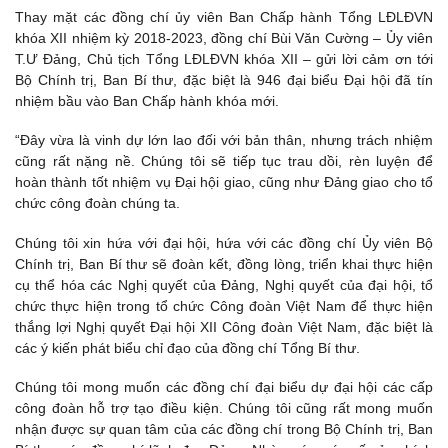
Thay mặt các đồng chí ủy viên Ban Chấp hành Tổng LĐLĐVN
khóa XII nhiệm kỳ 2018-2023, đồng chí Bùi Văn Cường – Ủy viên
T.Ư Đảng, Chủ tịch Tổng LĐLĐVN khóa XII – gửi lời cảm ơn tới
Bộ Chính trị, Ban Bí thư, đặc biệt là 946 đại biểu Đại hội đã tín
nhiệm bầu vào Ban Chấp hành khóa mới.
“Đây vừa là vinh dự lớn lao đối với bản thân, nhưng trách nhiệm
cũng rất nặng nề. Chúng tôi sẽ tiếp tục trau dồi, rèn luyện để
hoàn thành tốt nhiệm vụ Đại hội giao, cũng như Đảng giao cho tổ
chức công đoàn chúng ta.
Chúng tôi xin hứa với đại hội, hứa với các đồng chí Ủy viên Bộ
Chính trị, Ban Bí thư sẽ đoàn kết, đồng lòng, triển khai thực hiện
cụ thể hóa các Nghị quyết của Đảng, Nghị quyết của đại hội, tổ
chức thực hiện trong tổ chức Công đoàn Việt Nam để thực hiện
thắng lợi Nghị quyết Đại hội XII Công đoàn Việt Nam, đặc biệt là
các ý kiến phát biểu chỉ đạo của đồng chí Tổng Bí thư.
Chúng tôi mong muốn các đồng chí đại biểu dự đại hội các cấp
công đoàn hỗ trợ tạo điều kiện. Chúng tôi cũng rất mong muốn
nhận được sự quan tâm của các đồng chí trong Bộ Chính trị, Ban