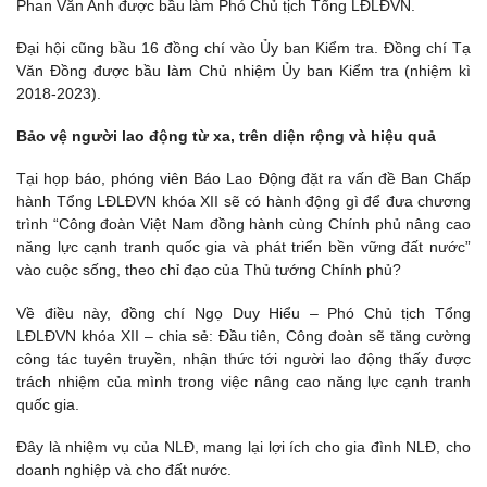
Phan Văn Anh được bầu làm Phó Chủ tịch Tổng LĐLĐVN.
Đại hội cũng bầu 16 đồng chí vào Ủy ban Kiểm tra. Đồng chí Tạ
Văn Đồng được bầu làm Chủ nhiệm Ủy ban Kiểm tra (nhiệm kì
2018-2023).
Bảo vệ người lao động từ xa, trên diện rộng và hiệu quả
Tại họp báo, phóng viên Báo Lao Động đặt ra vấn đề Ban Chấp
hành Tổng LĐLĐVN khóa XII sẽ có hành động gì để đưa chương
trình “Công đoàn Việt Nam đồng hành cùng Chính phủ nâng cao
năng lực cạnh tranh quốc gia và phát triển bền vững đất nước”
vào cuộc sống, theo chỉ đạo của Thủ tướng Chính phủ?
Về điều này, đồng chí Ngọ Duy Hiểu – Phó Chủ tịch Tổng
LĐLĐVN khóa XII – chia sẻ: Đầu tiên, Công đoàn sẽ tăng cường
công tác tuyên truyền, nhận thức tới người lao động thấy được
trách nhiệm của mình trong việc nâng cao năng lực cạnh tranh
quốc gia.
Đây là nhiệm vụ của NLĐ, mang lại lợi ích cho gia đình NLĐ, cho
doanh nghiệp và cho đất nước.