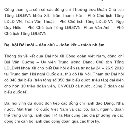
Cùng tham gia còn có các đồng chí Thường trực Đoàn Chủ tịch
Tổng LĐLĐVN khóa XII: Trần Thanh Hải – Phó Chủ tịch Tổng
LĐLĐ VN; Trần Văn Thuật – Phó Chủ tịch Tổng LĐLĐ VN; Ngọ
Duy Hiểu – Phó Chủ tịch Tổng LĐLĐVN; Phan Văn Anh – Phó
Chủ tịch Tổng LĐLĐVN.
Đại hội Đổi mới – dân chủ – đoàn kết – trách nhiệm
Thông tin về kết quả Đại hội XII Công đoàn Việt Nam, đồng chí
Bùi Văn Cường – Ủy viên Trung ương Đảng, Chủ tịch Tổng
LĐLĐVN khóa XII cho biết Đại hội diễn ra từ ngày 24 – 26.9.2018
tại Trung tâm Hội nghị Quốc gia, thủ đô Hà Nội. Tham dự Đại hội
có 946 đại biểu (trên tổng số 950 đại biểu được triệu tập) đại diện
cho hơn 10 triệu đoàn viên, CNVCLĐ cả nước, cùng 7 đoàn đại
biểu quốc tế.
Đại hội vinh dự được đón tiếp các đồng chí lãnh đạo Đảng, Nhà
nước, Mặt trận Tổ quốc Việt Nam và các bộ, ban, ngành, đoàn
thể trung ương, lãnh đạo TP.Hà Nội cùng các địa phương và các
đồng chí cán bộ lãnh đạo công đoàn qua các thời kỳ.