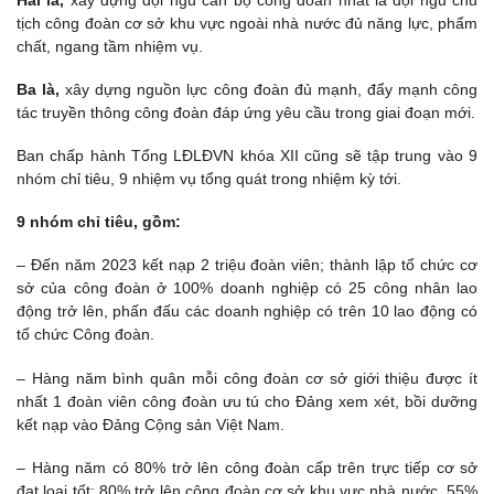
tịch công đoàn cơ sở khu vực ngoài nhà nước đủ năng lực, phẩm
chất, ngang tầm nhiệm vụ.
Ba là,
xây dựng nguồn lực công đoàn đủ mạnh, đẩy mạnh công
tác truyền thông công đoàn đáp ứng yêu cầu trong giai đoạn mới.
Ban chấp hành Tổng LĐLĐVN khóa XII cũng sẽ tập trung vào 9
nhóm chỉ tiêu, 9 nhiệm vụ tổng quát trong nhiệm kỳ tới.
9 nhóm chỉ tiêu, gồm:
– Đến năm 2023 kết nạp 2 triệu đoàn viên; thành lập tổ chức cơ
sở của công đoàn ở 100% doanh nghiệp có 25 công nhân lao
động trở lên, phấn đấu các doanh nghiệp có trên 10 lao động có
tổ chức Công đoàn.
– Hàng năm bình quân mỗi công đoàn cơ sở giới thiệu được ít
nhất 1 đoàn viên công đoàn ưu tú cho Đảng xem xét, bồi dưỡng
kết nạp vào Đảng Cộng sản Việt Nam.
– Hàng năm có 80% trở lên công đoàn cấp trên trực tiếp cơ sở
đạt loại tốt; 80% trở lên công đoàn cơ sở khu vực nhà nước, 55%