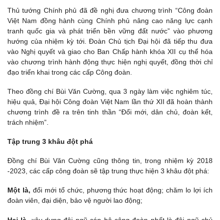
Thủ tướng Chính phủ đã đề nghị đưa chương trình “Công đoàn
Việt Nam đồng hành cùng Chính phủ nâng cao năng lực cạnh
tranh quốc gia và phát triển bền vững đất nước” vào phương
hướng của nhiệm kỳ tới. Đoàn Chủ tịch Đại hội đã tiếp thu đưa
vào Nghị quyết và giao cho Ban Chấp hành khóa XII cụ thể hóa
vào chương trình hành động thực hiện nghị quyết, đồng thời chỉ
đạo triển khai trong các cấp Công đoàn.
Theo đồng chí Bùi Văn Cường, qua 3 ngày làm việc nghiêm túc,
hiệu quả, Đại hội Công đoàn Việt Nam lần thứ XII đã hoàn thành
chương trình đề ra trên tinh thần “Đổi mới, dân chủ, đoàn kết,
trách nhiệm”.
Tập trung 3 khâu đột phá
Đồng chí Bùi Văn Cường cũng thông tin, trong nhiệm kỳ 2018
-2023, các cấp công đoàn sẽ tập trung thực hiện 3 khâu đột phá:
Một là,
đổi mới tổ chức, phương thức hoạt động; chăm lo lợi ích
đoàn viên, đại diện, bảo vệ người lao động;
Hai là,
xây dựng đội ngũ cán bộ công đoàn nhất là đội ngũ chủ