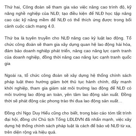
Thứ hai, Công đoàn sẽ tham gia vào việc nâng cao trình độ, kỹ
năng nghề nghiệp của NLĐ; tạo điều kiện để NLĐ học tập nâng
cao các kỹ năng mềm để NLĐ có thể thích ứng được trong bối
cảnh cuộc cách mạng 4.0.
Thứ ba là tuyên truyền cho NLĐ nâng cao kỷ luật lao động. Tổ
chức công đoàn sẽ tham gia xây dựng quan hệ lao động hài hòa,
đảm bảo doanh nghiệp phát triển, nâng cao năng lực cạnh tranh
của doanh nghiệp, đồng thời nâng cao năng lực cạnh tranh quốc
gia
Ngoài ra, tổ chức công đoàn sẽ xây dựng hệ thống chính sách
pháp luật theo hướng giảm bớt thủ tục hành chính, đẩy mạnh
khởi nghiệp, tham gia giám sát môi trường lao động để NLĐ có
môi trường lao động an toàn, yên tâm lao động sản xuất. Đồng
thời sẽ phát động các phong trào thi đua lao động sản xuất…
Đồng chí Ngọ Duy Hiểu cũng cho biết, trong báo cáo tóm tắt trình
đại hội, đồng chí Chủ tịch Tổng LĐLĐVN đã nhấn mạnh, việc xây
dựng hệ thống chính sách pháp luật là cách để bảo vệ NLĐ từ xa,
trên diện rộng và hiệu quả.