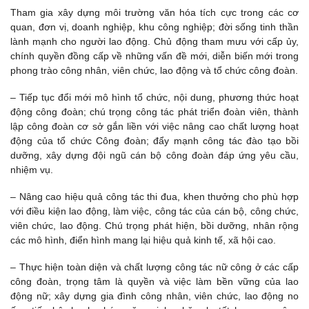
Tham gia xây dựng môi trường văn hóa tích cực trong các cơ
quan, đơn vị, doanh nghiệp, khu công nghiệp; đời sống tinh thần
lành mạnh cho người lao động. Chủ động tham mưu với cấp ủy,
chính quyền đồng cấp về những vấn đề mới, diễn biến mới trong
phong trào công nhân, viên chức, lao động và tổ chức công đoàn.
– Tiếp tục đổi mới mô hình tổ chức, nội dung, phương thức hoạt
động công đoàn; chú trọng công tác phát triển đoàn viên, thành
lập công đoàn cơ sở gắn liền với việc nâng cao chất lượng hoạt
động của tổ chức Công đoàn; đẩy mạnh công tác đào tạo bồi
dưỡng, xây dựng đội ngũ cán bộ công đoàn đáp ứng yêu cầu,
nhiệm vụ.
– Nâng cao hiệu quả công tác thi đua, khen thưởng cho phù hợp
với điều kiện lao động, làm việc, công tác của cán bộ, công chức,
viên chức, lao động. Chú trọng phát hiện, bồi dưỡng, nhân rộng
các mô hình, điển hình mang lại hiệu quả kinh tế, xã hội cao.
– Thực hiện toàn diện và chất lượng công tác nữ công ở các cấp
công đoàn, trọng tâm là quyền và việc làm bền vững của lao
động nữ; xây dựng gia đình công nhân, viên chức, lao động no