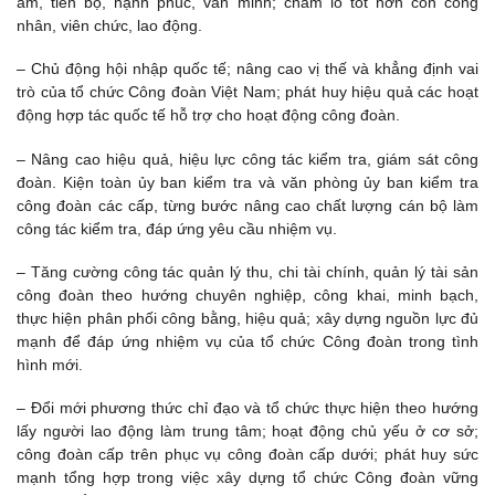
ấm, tiến bộ, hạnh phúc, văn minh; chăm lo tốt hơn con công
nhân, viên chức, lao động.
– Chủ động hội nhập quốc tế; nâng cao vị thế và khẳng định vai
trò của tổ chức Công đoàn Việt Nam; phát huy hiệu quả các hoạt
động hợp tác quốc tế hỗ trợ cho hoạt động công đoàn.
– Nâng cao hiệu quả, hiệu lực công tác kiểm tra, giám sát công
đoàn. Kiện toàn ủy ban kiểm tra và văn phòng ủy ban kiểm tra
công đoàn các cấp, từng bước nâng cao chất lượng cán bộ làm
công tác kiểm tra, đáp ứng yêu cầu nhiệm vụ.
– Tăng cường công tác quản lý thu, chi tài chính, quản lý tài sản
công đoàn theo hướng chuyên nghiệp, công khai, minh bạch,
thực hiện phân phối công bằng, hiệu quả; xây dựng nguồn lực đủ
mạnh để đáp ứng nhiệm vụ của tổ chức Công đoàn trong tình
hình mới.
– Đổi mới phương thức chỉ đạo và tổ chức thực hiện theo hướng
lấy người lao động làm trung tâm; hoạt động chủ yếu ở cơ sở;
công đoàn cấp trên phục vụ công đoàn cấp dưới; phát huy sức
mạnh tổng hợp trong việc xây dựng tổ chức Công đoàn vững