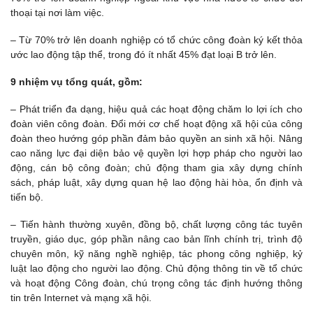
thoại tại nơi làm việc.
– Từ 70% trở lên doanh nghiệp có tổ chức công đoàn ký kết thỏa
ước lao động tập thể, trong đó ít nhất 45% đạt loại B trở lên.
9 nhiệm vụ tổng quát, gồm:
– Phát triển đa dạng, hiệu quả các hoạt động chăm lo lợi ích cho
đoàn viên công đoàn. Đổi mới cơ chế hoạt động xã hội của công
đoàn theo hướng góp phần đảm bảo quyền an sinh xã hội. Nâng
cao năng lực đại diện bảo vệ quyền lợi hợp pháp cho người lao
động, cán bộ công đoàn; chủ động tham gia xây dựng chính
sách, pháp luật, xây dựng quan hệ lao động hài hòa, ổn định và
tiến bộ.
– Tiến hành thường xuyên, đồng bộ, chất lượng công tác tuyên
truyền, giáo dục, góp phần nâng cao bản lĩnh chính trị, trình độ
chuyên môn, kỹ năng nghề nghiệp, tác phong công nghiệp, kỷ
luật lao động cho người lao động. Chủ động thông tin về tổ chức
và hoạt động Công đoàn, chú trọng công tác định hướng thông
tin trên Internet và mạng xã hội.