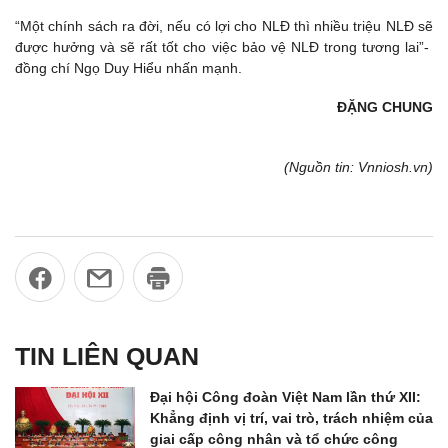
“Một chính sách ra đời, nếu có lợi cho NLĐ thì nhiều triệu NLĐ sẽ
được hưởng và sẽ rất tốt cho việc bảo vệ NLĐ trong tương lai”-
đồng chí Ngọ Duy Hiểu nhấn mạnh.
ĐẶNG CHUNG
(Nguồn tin: Vnniosh.vn)
TIN LIÊN QUAN
Đại hội Công đoàn Việt Nam lần thứ XII:
Khẳng định vị trí, vai trò, trách nhiệm của
giai cấp công nhân và tổ chức công