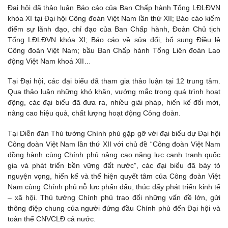
Đại hội đã thảo luận Báo cáo của Ban Chấp hành Tổng LĐLĐVN
khóa XI tại Đại hội Công đoàn Việt Nam lần thứ XII; Báo cáo kiểm
điểm sự lãnh đạo, chỉ đạo của Ban Chấp hành, Đoàn Chủ tịch
Tổng LĐLĐVN khóa XI; Báo cáo về sửa đổi, bổ sung Điều lệ
Công đoàn Việt Nam; bầu Ban Chấp hành Tổng Liên đoàn Lao
động Việt Nam khoá XII…
Tại Đại hội, các đại biểu đã tham gia thảo luận tại 12 trung tâm.
Qua thảo luận những khó khăn, vướng mắc trong quá trình hoạt
động, các đại biểu đã đưa ra, nhiều giải pháp, hiến kế đổi mới,
nâng cao hiệu quả, chất lượng hoạt động Công đoàn.
Tại Diễn đàn Thủ tướng Chính phủ gặp gỡ với đại biểu dự Đại hội
Công đoàn Việt Nam lần thứ XII với chủ đề “Công đoàn Việt Nam
đồng hành cùng Chính phủ nâng cao năng lực cạnh tranh quốc
gia và phát triển bền vững đất nước”, các đại biểu đã bày tỏ
nguyện vọng, hiến kế và thể hiện quyết tâm của Công đoàn Việt
Nam cùng Chính phủ nỗ lực phấn đấu, thúc đẩy phát triển kinh tế
– xã hội. Thủ tướng Chính phủ trao đổi những vấn đề lớn, gửi
thông điệp chung của người đứng đầu Chính phủ đến Đại hội và
toàn thể CNVCLĐ cả nước.