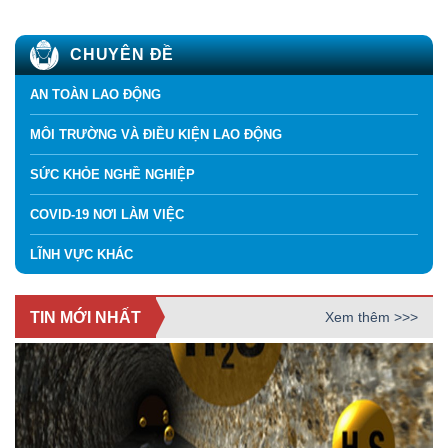
CHUYÊN ĐỀ
AN TOÀN LAO ĐỘNG
MÔI TRƯỜNG VÀ ĐIỀU KIỆN LAO ĐỘNG
SỨC KHỎE NGHỀ NGHIỆP
COVID-19 NƠI LÀM VIỆC
LĨNH VỰC KHÁC
TIN MỚI NHẤT
Xem thêm >>>