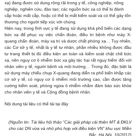
xạ) đang được sử dụng rộng rãi trong y tế, công nghiệp, nông
nghiệp, nghiên cứu, đào tạo; các nguồn bức xạ có thể bị đánh
cắp hoặc mất cắp, hoặc có thể bị mất kiểm soát và có thể gây tổn
thương cho người tiếp xúc với chúng.
Hiện nay, trong lĩnh vực y tế đang sử dụng khá phổ biến các dạng
bức xạ để phục vụ việc chẩn đoán, điều trị bệnh như máy X-
quang chẩn đoán, máy xạ trị và dược chất phóng xạ… Tuy nhiên,
các Cơ sở y tế, nhất là y tế tư nhân, phần nhiều không được đầu
tư trang thiết bị đủ điều kiện an toàn và kiểm soát chặt chẽ bức
xạ, nên nguy cơ ô nhiễm bức xạ gây tác hại rất nguy hiểm đối với
nhân viên y tế, người bệnh và môi trường… Trong đó, đặc biệt là
sử dụng máy chiếu chụp X-quang đang diễn ra phổ biến khắp các
cơ sở y tế, có nguy cơ ô nhiễm môi trường cao, cần được tăng
cường kiểm soát, phòng ngừa ô nhiễm nhằm đảm bảo sức khỏe
cho nhân viên y tế và Cộng đồng bệnh nhân.
Nội dung tài liệu có thể tải tại đây
(Nguồn tin: Tài liệu hội thảo “Các giải pháp cải thiện MT & ĐKLV
cho các DN vừa và nhỏ phù hợp với điều kiện VN” khu vực Miền
Bắc. Hà Nội, 10/2012)