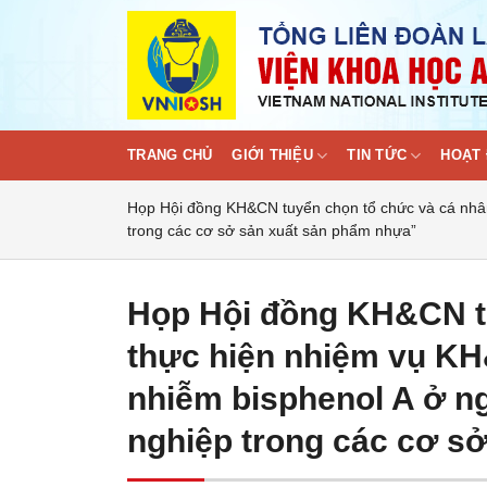
Skip
to
content
TRANG CHỦ
GIỚI THIỆU
TIN TỨC
HOẠT 
Họp Hội đồng KH&CN tuyển chọn tổ chức và cá nhân
trong các cơ sở sản xuất sản phẩm nhựa”
Họp Hội đồng KH&CN t
thực hiện nhiệm vụ KH
nhiễm bisphenol A ở ng
nghiệp trong các cơ s