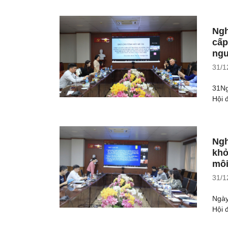
Ngh
cấp
ngư
31/1
31Ng
Hội 
Ngh
khỏ
môi
31/1
Ngày
Hội 