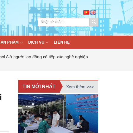
BẢN PHẨM
DỊCH VỤ
LIÊN HỆ
l A ở người lao động có tiếp xúc nghề nghiệp
TIN MỚI NHẤT
Xem thêm >>>
i