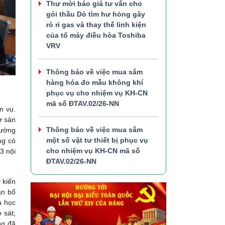
Thư mời báo giá tư vấn cho
gói thầu Dò tìm hư hỏng gây
rò rỉ gas và thay thế linh kiện
của tổ máy điều hòa Toshiba
VRV
Thông báo về việc mua sắm
hàng hóa đo mẫu không khí
phục vụ cho nhiệm vụ KH-CN
mã số ĐTAV.02/26-NN
m vụ.
ở sản
Thông báo về việc mua sắm
rường
một số vật tư thiết bị phục vụ
ng có
cho nhiệm vụ KH-CN mã số
3 nội
ĐTAV.02/26-NN
 kiến
ần bổ
a học
 sát;
ng đã