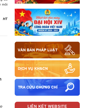
ệ môi
HT
m
g
ọp
LIÊN KẾT WEBSITE