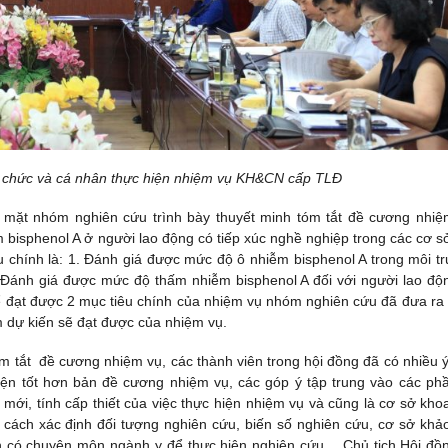
ổ chức và cá nhân thực hiện nhiệm vụ KH&CN cấp TLĐ
mặt nhóm nghiên cứu trình bày thuyết minh tóm tắt đề cương nhiệ
 bisphenol A ở người lao động có tiếp xúc nghề nghiệp trong các cơ s
 chính là: 1. Đánh giá được mức độ ô nhiễm bisphenol A trong môi t
 Đánh giá được mức độ thấm nhiễm bisphenol A đối với người lao độ
ể đạt được 2 mục tiêu chính của nhiệm vụ nhóm nghiên cứu đã đưa ra 
 dự kiến sẽ đạt được của nhiệm vụ.
m tắt đề cương nhiệm vụ, các thành viên trong hội đồng đã có nhiều ý
iện tốt hơn bản đề cương nhiệm vụ, các góp ý tập trung vào các ph
mới, tính cấp thiết của việc thực hiện nhiệm vụ và cũng là cơ sở kho
i cách xác định đối tượng nghiên cứu, biến số nghiên cứu, cơ sở khảo
ên có chuyên môn ngành y để thực hiện nghiên cứu… Chủ tịch Hội đồ