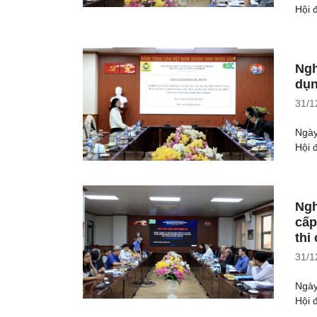
Hội 
Ngh
dụn
31/1
Ngày
Hội 
Ngh
cấp
thi
31/1
Ngày
Hội 