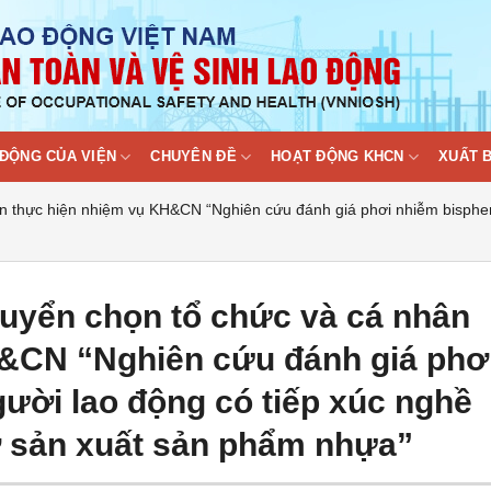
ĐỘNG CỦA VIỆN
CHUYÊN ĐỀ
HOẠT ĐỘNG KHCN
XUẤT 
 thực hiện nhiệm vụ KH&CN “Nghiên cứu đánh giá phơi nhiễm bispheno
uyển chọn tổ chức và cá nhân
&CN “Nghiên cứu đánh giá phơ
ười lao động có tiếp xúc nghề
ở sản xuất sản phẩm nhựa”