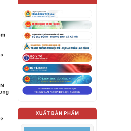
uộm
ọp
CN
rong
XUẤT BẢN PHẨM
ọp