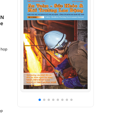
CN
ỏe
 họp
ọp