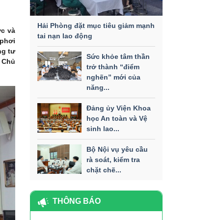
Hải Phòng đặt mục tiêu giảm mạnh
ức và
tai nạn lao động
 phơi
ng tư
Sức khỏe tâm thần
m Chủ
trở thành “điểm
nghẽn” mới của
năng...
Đảng ủy Viện Khoa
học An toàn và Vệ
sinh lao...
Bộ Nội vụ yêu cầu
rà soát, kiểm tra
chặt chẽ...
THÔNG BÁO