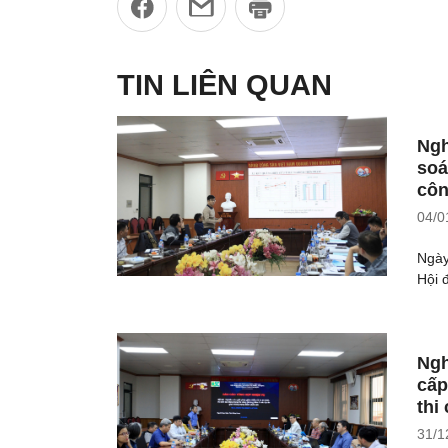
TIN LIÊN QUAN
Ngh
soá
côn
04/0
Ngày
Hội 
Ngh
cấp
thi
31/1