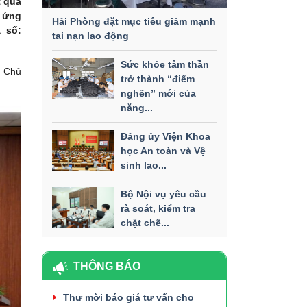
t quả
à ứng
Hải Phòng đặt mục tiêu giảm mạnh
 số:
tai nạn lao động
Sức khỏe tâm thần
m Chủ
trở thành “điểm
nghẽn” mới của
năng...
Đảng ủy Viện Khoa
học An toàn và Vệ
sinh lao...
Bộ Nội vụ yêu cầu
rà soát, kiểm tra
chặt chẽ...
THÔNG BÁO
Thư mời báo giá tư vấn cho