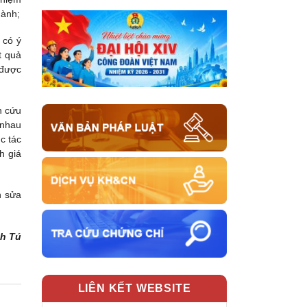
gành;
 có ý
t quả
 được
n cứu
 nhau
c tác
h giá
h sửa
h Tú
LIÊN KẾT WEBSITE