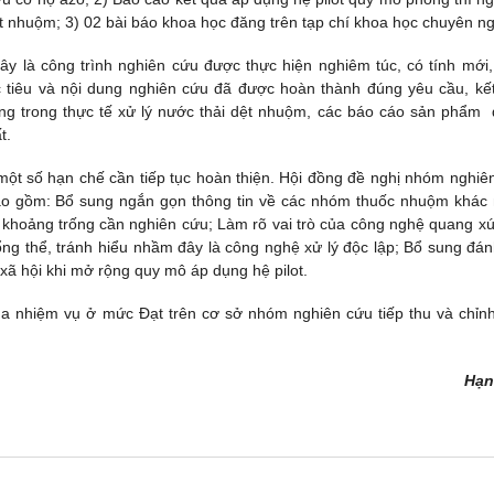
ệt nhuộm; 3) 02 bài báo khoa học đăng trên tạp chí khoa học chuyên n
y là công trình nghiên cứu được thực hiện nghiêm túc, có tính mới,
ục tiêu và nội dung nghiên cứu đã được hoàn thành đúng yêu cầu, kế
ụng trong thực tế xử lý nước thải dệt nhuộm, các báo cáo sản phẩm
t.
ột số hạn chế cần tiếp tục hoàn thiện. Hội đồng đề nghị nhóm nghiê
 bao gồm: Bổ sung ngắn gọn thông tin về các nhóm thuốc nhuộm khác
khoảng trống cần nghiên cứu; Làm rõ vai trò của công nghệ quang xú
ổng thể, tránh hiểu nhầm đây là công nghệ xử lý độc lập; Bổ sung đán
 xã hội khi mở rộng quy mô áp dụng hệ pilot.
của nhiệm vụ ở mức Đạt trên cơ sở nhóm nghiên cứu tiếp thu và chỉn
Hạn