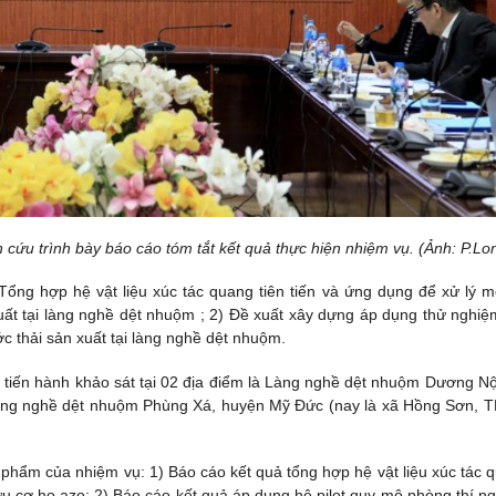
ứu trình bày báo cáo tóm tắt kết quả thực hiện nhiệm vụ. (Ảnh: P.Lo
Tổng hợp hệ vật liệu xúc tác quang tiên tiến và ứng dụng để xử lý m
uất tại làng nghề dệt nhuộm ; 2) Đề xuất xây dựng áp dụng thử nghi
c thải sản xuất tại làng nghề dệt nhuộm.
 tiến hành khảo sát tại 02 địa điểm là Làng nghề dệt nhuộm Dương Nộ
àng nghề dệt nhuộm Phùng Xá, huyện Mỹ Đức (nay là xã Hồng Sơn, T
hẩm của nhiệm vụ: 1) Báo cáo kết quả tổng hợp hệ vật liệu xúc tác 
ữu cơ họ azo; 2) Báo cáo kết quả áp dụng hệ pilot quy mô phòng thí n