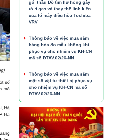
gói thầu Dò tìm hư hỏng gây
rò rỉ gas và thay thế linh kiện
của tổ máy điều hòa Toshiba
VRV
Thông báo về việc mua sắm
hàng hóa đo mẫu không khí
phục vụ cho nhiệm vụ KH-CN
mã số ĐTAV.02/26-NN
ng)
Thông báo về việc mua sắm
một số vật tư thiết bị phục vụ
ột số
cho nhiệm vụ KH-CN mã số
ệm mô
ĐTAV.02/26-NN
i, Hà
P. Hà
quang
ghiệm