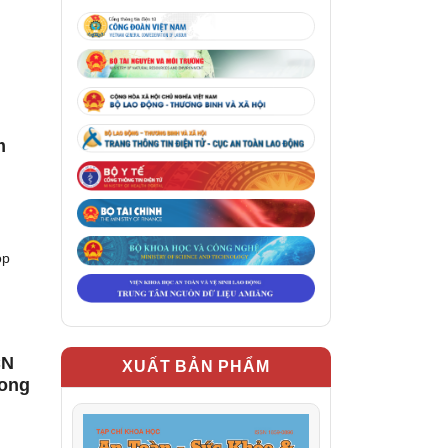
m
g
ọp
CN
XUẤT BẢN PHẨM
rong