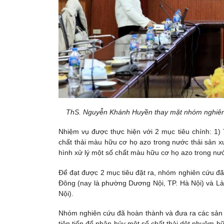
ThS. Nguyễn Khánh Huyền thay mặt nhóm nghiên c
Nhiệm vụ được thực hiện với 2 mục tiêu chính: 1) 
chất thải màu hữu cơ họ azo trong nước thải sản x
hình xử lý một số chất màu hữu cơ họ azo trong nướ
Để đạt được 2 mục tiêu đặt ra, nhóm nghiên cứu đã
Đông (nay là phường Dương Nội, TP. Hà Nội) và L
Nội).
Nhóm nghiên cứu đã hoàn thành và đưa ra các sản p
tiên tiến để phân hủy một số chất thải dệt nhuộm h