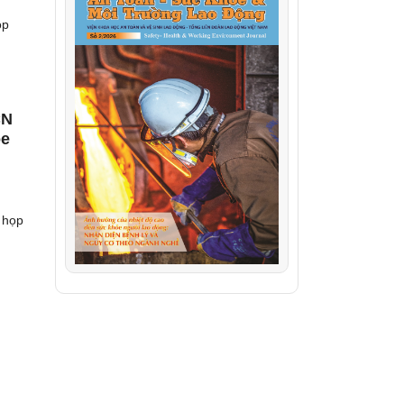
ọp
CN
ỏe
 họp