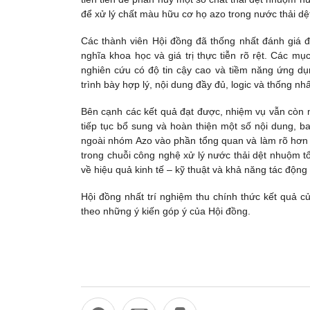
để xử lý chất màu hữu cơ họ azo trong nước thải d
Các thành viên Hội đồng đã thống nhất đánh giá đâ
nghĩa khoa học và giá trị thực tiễn rõ rệt. Các m
nghiên cứu có độ tin cậy cao và tiềm năng ứng d
trình bày hợp lý, nội dung đầy đủ, logic và thống nhấ
Bên cạnh các kết quả đạt được, nhiệm vụ vẫn còn m
tiếp tục bổ sung và hoàn thiện một số nội dung,
ngoài nhóm Azo vào phần tổng quan và làm rõ hơn 
trong chuỗi công nghệ xử lý nước thải dệt nhuộm t
về hiệu quả kinh tế – kỹ thuật và khả năng tác động
Hội đồng nhất trí nghiệm thu chính thức kết quả 
theo những ý kiến góp ý của Hội đồng.