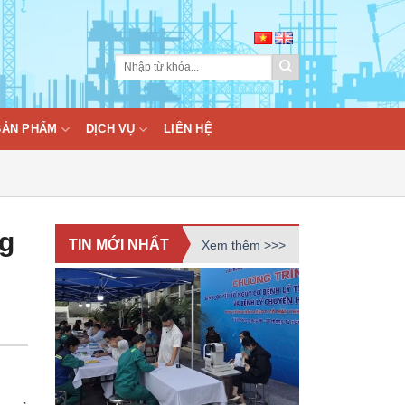
BẢN PHẨM
DỊCH VỤ
LIÊN HỆ
ng
TIN MỚI NHẤT
Xem thêm >>>