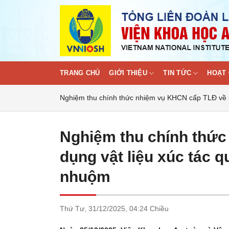
Skip
to
content
TRANG CHỦ
GIỚI THIỆU
TIN TỨC
HOẠT 
Nghiệm thu chính thức nhiệm vụ KHCN cấp TLĐ về ứ
Nghiệm thu chính thứ
dụng vật liệu xúc tác q
nhuộm
Thứ Tư,
31/12/2025,
04:24 Chiều