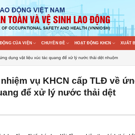
ĐỘNG CỦA VIỆN
CHUYÊN ĐỀ
HOẠT ĐỘNG KHCN
XUẤT 
ng dụng vật liệu xúc tác quang để xử lý nước thải dệt nhuộm
c nhiệm vụ KHCN cấp TLĐ về ứ
uang để xử lý nước thải dệt