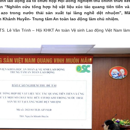
sinh lao động đã tổ chức họp Hội đồng nghiệm thu chính thức kế
 “Nghiên cứu tổng hợp hệ vật liệu xúc tác quang tiên tiến v
zo trong nước thải sản xuất tại làng nghề dệt nhuộm”, Mã
 Khánh Huyền- Trung tâm An toàn lao động làm chủ nhiệm.
TS. Lê Vân Trình – Hội KHKT An toàn Vệ sinh Lao động Việt Nam là