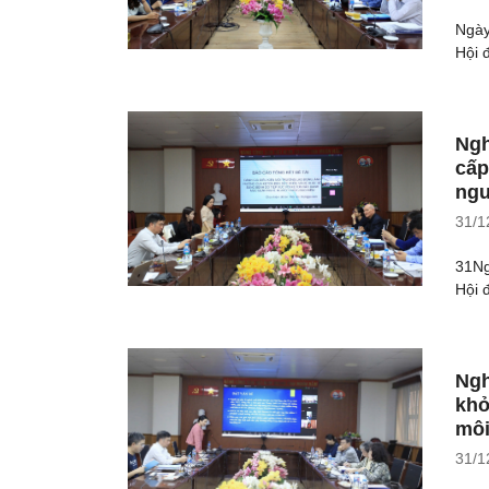
Ngày
Hội 
Ngh
cấp
ngư
31/1
31Ng
Hội 
Ngh
khỏ
môi
31/1