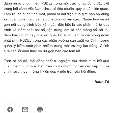
đánh rủi ro phơi nhiễm PBDEs trong môi trường lao động đặc biệt
trong bối cảnh Việt Nam chưa có tiêu chuẩn, quy chuẩn liên quan;
Làm rõ, bổ sung tính mới, phạm vi đại diện của giới hạn áp dụng
kết quả nghiên cứu và hạn chế của nghiên cứu; Chuẩn hóa và rút
gọn nội dung trình bày kỹ thuật, đặc biệt là các phần mô tả quy
trình và kiểm soát sai số, tập trung làm rõ các thông số cốt lõi,
đảm bảo độ tin cậy của kết quả; Bổ sung, làm rõ các công đoạn
phát sinh PBDEs trong các phân xưởng sản xuất và định hướng
quản lý kiểm soát phơi nhiễm trong môi trường lao động; Chỉnh
sửa các lỗi hình thức và rút gọn báo cáo tóm tắt.
Trên cơ sở đó, Hội đồng nhất trí nghiệm thu chính thức kết quả
của nhiệm vụ ở mức Đạt, trên cơ sở nhóm nghiên cứu tiếp thu và
chỉnh sửa theo những ý kiến góp ý nêu trên của hội đồng.
Hạnh Tú