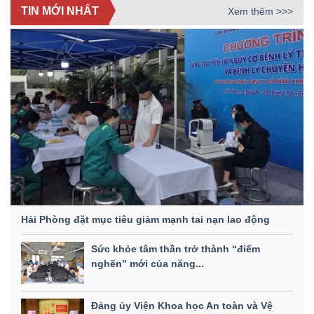
TIN MỚI NHẤT
Xem thêm >>>
Hải Phòng đặt mục tiêu giảm mạnh tai nạn lao động
Sức khỏe tâm thần trở thành “điểm
nghẽn” mới của năng...
Đảng ủy Viện Khoa học An toàn và Vệ