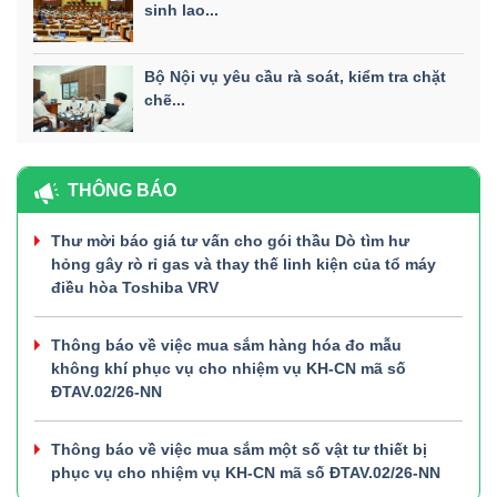
sinh lao...
Bộ Nội vụ yêu cầu rà soát, kiểm tra chặt
chẽ...
THÔNG BÁO
Thư mời báo giá tư vấn cho gói thầu Dò tìm hư
hỏng gây rò rỉ gas và thay thế linh kiện của tổ máy
điều hòa Toshiba VRV
Thông báo về việc mua sắm hàng hóa đo mẫu
không khí phục vụ cho nhiệm vụ KH-CN mã số
ĐTAV.02/26-NN
Thông báo về việc mua sắm một số vật tư thiết bị
phục vụ cho nhiệm vụ KH-CN mã số ĐTAV.02/26-NN