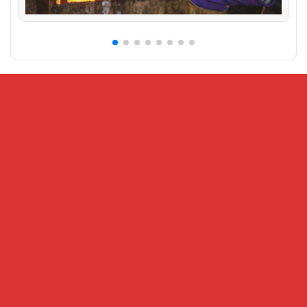
CỔNG THÔNG TIN ĐIỆN TỬ VIỆN KHOA HỌC AN
TOÀN VÀ VỆ SINH LAO ĐỘNG
Địa chỉ:
Số 99 Trần Quốc Toản, phường Cửa Nam, Hà Nội – Số
216 Nguyễn Trãi, phường Đại Mỗ, Hà Nội
Điện thoại:
024.32202207 -
Fax:
024-38221503
Email:
Banbientap@vnniosh.vn
Thông tin đăng tải có tính chất tham khảo, không có giá trị về mặt
pháp lý
Tháng hiện tại : 20127
This Year : 621801
Khách Online: 14
Lượt truy cập: 8687243