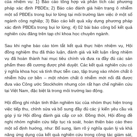
của nhiệm vụ: 1) Báo cáo tổng hợp và phân tích các phương
pháp xác định PBDEs; 2) Báo cáo đánh giá hiện trạng ô nhiễm
một số PBDEs trong bụi lơ lửng tại môi trường làm việc ở một số
ngành công nghiệp; 3) Báo cáo kết quả xây dựng phương pháp
xác định PBDEs trong bụi lơ lửng; 4) 02 bài báo công bố kết quả
nghiên cứu đăng trên tạp chí khoa học chuyên ngành.
Sau khi nghe báo cáo tóm tắt kết quả thực hiện nhiệm vụ, Hội
đồng nghiệm thu đã thảo luận, đánh giá và kết luận rằng nhiệm
vụ đã hoàn thành hai mục tiêu chính và đưa ra đầy đủ các sản
phẩm theo đề cương được phê duyệt. Các kết quả nghiên cứu có
ý nghĩa khoa học và tính thực tiễn cao, tập trung vào nhóm chất ô
nhiễm hữu cơ bền – một nhóm chất ô nhiễm mới nổi đã được
đưa vào Công ước Stockholm nhưng còn rất hạn chế nghiên cứu
tại Việt Nam, đặc biệt là trong môi trường lao động.
Hội đồng ghi nhận tinh thần nghiêm túc của nhóm thực hiện trong
việc tiếp thu, chỉnh sửa và bổ sung đầy đủ các ý kiến yêu cầu và
góp ý từ Hội đồng đánh giá cấp cơ sở. Đồng thời, Hội đồng đề
nghị nhóm nghiên cứu tiếp tục rà soát, hoàn thiện báo cáo theo
một số định hướng, như: Bổ sung, làm rõ ý nghĩa quản lý và khả
năng ứng dụng của kết quả nghiên cứu trong công tác giám sát,