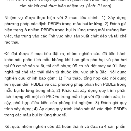
tóm tắt kết quả thực hiện nhiệm vụ. (Ảnh: P.Long)
Nhiệm vụ được thực hiện với 2 mục tiêu chính: 1) Xây dựng
phương pháp xác định PBDEs trong mẫu bụi lơ lửng; 2) Đánh giá
hiện trạng ô nhiễm PBDEs trong bụi lơ lửng trong môi trường làm
việc, tập trung vào các lĩnh vực như sản xuất chất dẻo và tái chế
rác thải.
Để đạt được 2 mục tiêu đặt ra, nhóm nghiên cứu đã tiến hành
khảo sát, phân tích mẫu không khí bao gồm pha hạt và pha hơi
tại 09 cơ sở sản xuất, tái chế nhựa; 05 cơ sở dệt may và 01 làng
nghề tái chế rác thải điện tử thuộc khu vực phía Bắc. Nội dung
nghiên cứu chính bao gồm: 1) Thu thập, tổng hợp các nội dung
liên quan đến PBDEs và các phương pháp phân tích PBDEs trong
mẫu bụi lơ lửng trong nhà; 2) Khảo sát xây dựng quy trình phân
tích lượng vết một số PBDEs trong mẫu bụi với độ chính xác, tin
cậy, phù hợp điều kiện của phòng thí nghiệm; 3) Đánh giá quy
trình xây dựng; 4) Áp dụng quy trình khảo sát để xác định PBDEs
trong các mẫu bụi lơ lửng thực tế.
Kết quả, nhóm nghiên cứu đã hoàn thành và đưa ra 4 sản phẩm