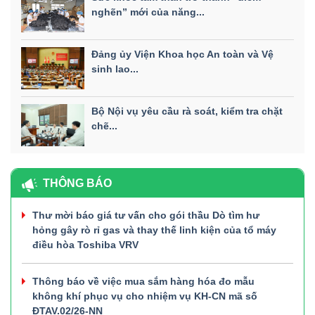
nghẽn” mới của năng...
Đảng ủy Viện Khoa học An toàn và Vệ
sinh lao...
Bộ Nội vụ yêu cầu rà soát, kiểm tra chặt
chẽ...
THÔNG BÁO
Thư mời báo giá tư vấn cho gói thầu Dò tìm hư
hỏng gây rò rỉ gas và thay thế linh kiện của tổ máy
điều hòa Toshiba VRV
Thông báo về việc mua sắm hàng hóa đo mẫu
không khí phục vụ cho nhiệm vụ KH-CN mã số
ĐTAV.02/26-NN