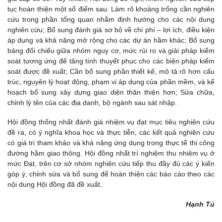
tục hoàn thiện một số điểm sau: Làm rõ khoảng trống cần nghiên
cứu trong phần tổng quan nhằm định hướng cho các nội dung
nghiên cứu; Bổ sung đánh giá sơ bộ về chi phí – lợi ích, điều kiện
áp dụng và khả năng mở rộng cho các dự án hầm khác; Bổ sung
bảng đối chiếu giữa nhóm nguy cơ, mức rủi ro và giải pháp kiểm
soát tương ứng để tăng tính thuyết phục cho các biện pháp kiểm
soát được đề xuất; Cần bổ sung phần thiết kế, mô tả rõ hơn cấu
trúc, nguyên lý hoạt động, phạm vi áp dụng của phần mềm, và kế
hoạch bổ sung xây dựng giao diện thân thiện hơn; Sửa chữa,
chỉnh lý tên của các địa danh, bộ ngành sau sát nhập.
Hội đồng thống nhất đánh giá nhiệm vụ đạt mục tiêu nghiên cứu
đề ra, có ý nghĩa khoa học và thực tiễn, các kết quả nghiên cứu
có giá trị tham khảo và khả năng ứng dụng trong thực tế thi công
đường hầm giao thông. Hội đồng nhất trí nghiệm thu nhiệm vụ ở
mức Đạt, trên cơ sở nhóm nghiên cứu tiếp thu đầy đủ các ý kiến
góp ý, chỉnh sửa và bổ sung để hoàn thiện các báo cáo theo các
nội dung Hội đồng đã đề xuất.
Hạnh Tú