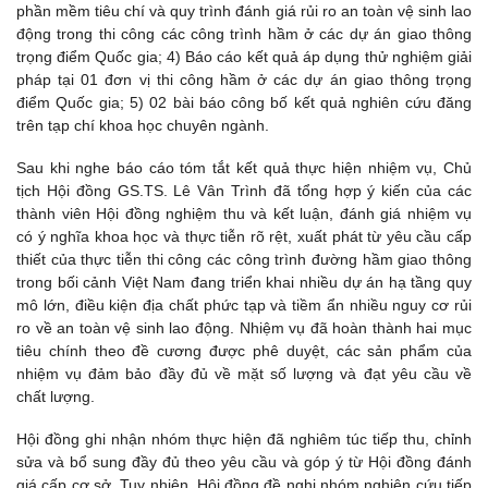
phần mềm tiêu chí và quy trình đánh giá rủi ro an toàn vệ sinh lao
động trong thi công các công trình hầm ở các dự án giao thông
trọng điểm Quốc gia; 4) Báo cáo kết quả áp dụng thử nghiệm giải
pháp tại 01 đơn vị thi công hầm ở các dự án giao thông trọng
điểm Quốc gia; 5) 02 bài báo công bố kết quả nghiên cứu đăng
trên tạp chí khoa học chuyên ngành.
Sau khi nghe báo cáo tóm tắt kết quả thực hiện nhiệm vụ, Chủ
tịch Hội đồng GS.TS. Lê Vân Trình đã tổng hợp ý kiến của các
thành viên Hội đồng nghiệm thu và kết luận, đánh giá nhiệm vụ
có ý nghĩa khoa học và thực tiễn rõ rệt, xuất phát từ yêu cầu cấp
thiết của thực tiễn thi công các công trình đường hầm giao thông
trong bối cảnh Việt Nam đang triển khai nhiều dự án hạ tầng quy
mô lớn, điều kiện địa chất phức tạp và tiềm ẩn nhiều nguy cơ rủi
ro về an toàn vệ sinh lao động. Nhiệm vụ đã hoàn thành hai mục
tiêu chính theo đề cương được phê duyệt, các sản phẩm của
nhiệm vụ đảm bảo đầy đủ về mặt số lượng và đạt yêu cầu về
chất lượng.
Hội đồng ghi nhận nhóm thực hiện đã nghiêm túc tiếp thu, chỉnh
sửa và bổ sung đầy đủ theo yêu cầu và góp ý từ Hội đồng đánh
giá cấp cơ sở. Tuy nhiên, Hội đồng đề nghị nhóm nghiên cứu tiếp