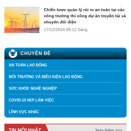
Chiến lược quản lý rủi ro an toàn tại các
công trường thi công dự án truyền tải và
chuyển đổi điện
17/12/2024
09:12 Sáng
CHUYÊN ĐỀ
AN TOÀN LAO ĐỘNG
MÔI TRƯỜNG VÀ ĐIỀU KIỆN LAO ĐỘNG
SỨC KHỎE NGHỀ NGHIỆP
COVID-19 NƠI LÀM VIỆC
LĨNH VỰC KHÁC
TIN MỚI NHẤT
Xem thêm >>>