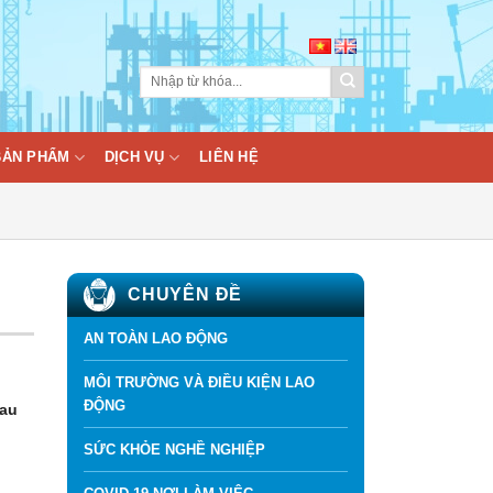
BẢN PHẨM
DỊCH VỤ
LIÊN HỆ
CHUYÊN ĐỀ
AN TOÀN LAO ĐỘNG
MÔI TRƯỜNG VÀ ĐIỀU KIỆN LAO
ĐỘNG
đau
SỨC KHỎE NGHỀ NGHIỆP
.