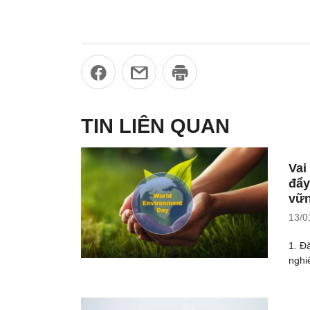
TIN LIÊN QUAN
Vai
đẩy
vữ
13/0
1. Đ
nghi