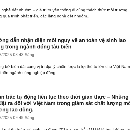
 nghề dệt nhuộm – giá trị truyền thống đi cùng thách thức môi trường
g quá trình phát triển, các làng nghề dệt nhuộm...
ng dẫn nhận diện mối nguy về an toàn vệ sinh lao
g trong ngành đóng tàu biển
6/2025
08:43 Sáng
 bờ biển dài cùng vị trí địa lý chiến lược là lợi thế to lớn cho Việt Nam
 triển ngành công nghiệp đóng...
n trắc tự động liên tục theo thời gian thực – Những
đặt ra đối với Việt Nam trong giám sát chất lượng m
ờng lao động.
6/2025
09:49 Sáng
 Luật An toàn, vệ sinh lao động 2015, quan trắc MTLĐ là hoạt động th