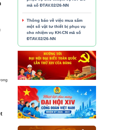
m
mã số ĐTAV.02/26-NN
Thông báo về việc mua sắm
một số vật tư thiết bị phục vụ
c
cho nhiệm vụ KH-CN mã số
ĐTAV.02/26-NN
trong
t