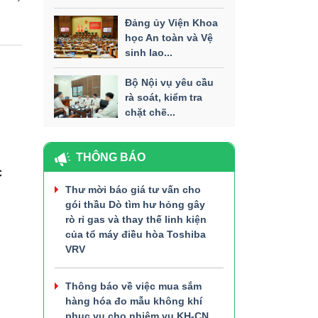
Đảng ủy Viện Khoa
học An toàn và Vệ
sinh lao...
Bộ Nội vụ yêu cầu
rà soát, kiểm tra
chặt chẽ...
THÔNG BÁO
c
n
Thư mời báo giá tư vấn cho
gói thầu Dò tìm hư hỏng gây
rò rỉ gas và thay thế linh kiện
của tổ máy điều hòa Toshiba
VRV
Thông báo về việc mua sắm
hàng hóa đo mẫu không khí
phục vụ cho nhiệm vụ KH-CN