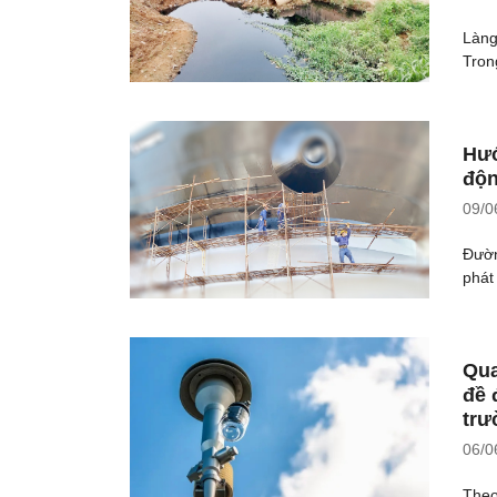
Làng
Tron
Hướ
độn
09/0
Đường
phát
Qua
đề 
trư
06/0
Theo