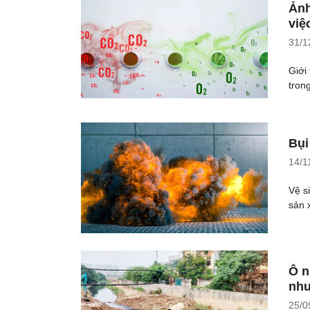
Ảnh
việ
31/1
Giới
tron
Bụi
14/1
Vệ s
sản 
Ô n
nhu
25/0