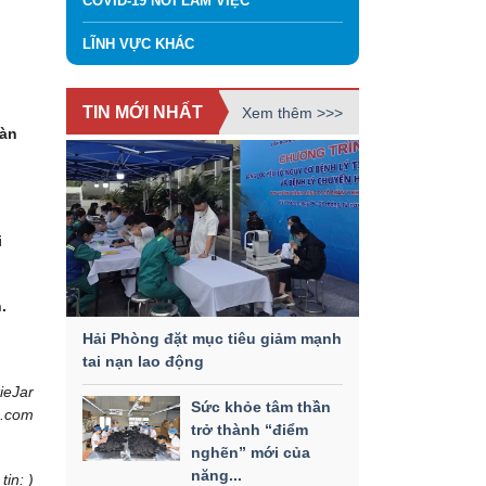
COVID-19 NƠI LÀM VIỆC
LĨNH VỰC KHÁC
TIN MỚI NHẤT
Xem thêm >>>
oàn
i
.
Hải Phòng đặt mục tiêu giảm mạnh
tai nạn lao động
ieJar
Sức khỏe tâm thần
o.com
trở thành “điểm
nghẽn” mới của
năng...
tin: )