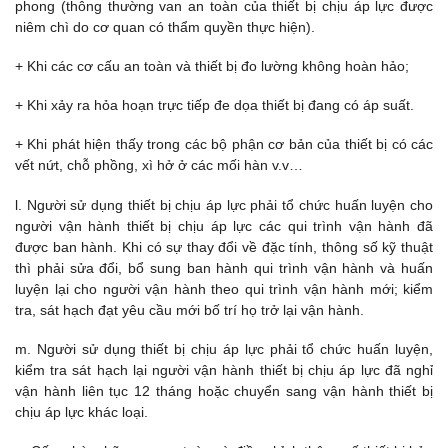
phong (thông thường van an toàn của thiết bị chịu áp lực được
niêm chì do cơ quan có thẩm quyền thực hiện).
+ Khi các cơ cấu an toàn và thiết bị đo lường không hoàn hảo;
+ Khi xảy ra hỏa hoạn trực tiếp đe dọa thiết bị đang có áp suất.
+ Khi phát hiện thấy trong các bộ phận cơ bản của thiết bị có các
vết nứt, chỗ phồng, xì hở ở các mối hàn v.v…
l. Người sử dụng thiết bị chịu áp lực phải tổ chức huấn luyện cho
người vận hành thiết bị chịu áp lực các qui trình vận hành đã
được ban hành. Khi có sự thay đổi về đặc tính, thông số kỹ thuật
thì phải sửa đổi, bổ sung ban hành qui trình vận hành và huấn
luyện lại cho người vận hành theo qui trình vận hành mới; kiểm
tra, sát hạch đạt yêu cầu mới bố trí họ trở lại vận hành.
m. Người sử dụng thiết bị chịu áp lực phải tổ chức huấn luyện,
kiểm tra sát hạch lại người vận hành thiết bị chịu áp lực đã nghỉ
vận hành liên tục 12 tháng hoặc chuyển sang vận hành thiết bị
chịu áp lực khác loại.