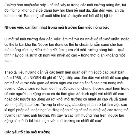
Chứng ban nhiệt/rôm sảy
– có thể xảy ra trong các môi trường nóng ẩm, tại
đó mồ hôi không thể dễ dàng bay hơi khỏi bề mặt da, dẫn đến việc làn da
luôn bị ướt. Ban nhiệt sẽ xuất hiện khi các tuyến mồ hôi đã bị bịt kín.
Những việc cần làm nhất trong môi trường làm việc nóng bức
Ở một số môi trường làm việc, việc làm mát và hạ nhiệt độ rất khó khăn, hoặc
có thể là bất khả thi. Người lao động có thể tự chuẩn bị sẵn sàng cho bản
thân bằng cách tự điều chỉnh để làm quen với môi trường nóng bức – quá
trình này gọi là sự thích nghi với nhiệt độ cao – trong thời gian khoảng một
tuần.
Theo tài liệu hướng dẫn về các bệnh liên quan đến nhiệt độ cao, xuất bản
năm 1986, của NIOSH đã ghi rõ “ Việc tiếp xúc dần dần với nhiệt độ cao giúp
cơ thể có được thời gian để thích nghi với các nhiệt độ cao hơn trong môi
trường. Các chứng rối loạn do nhiệt độ cao nói chung thường xuất hiện trong
số các người lao động chưa có đủ thời gian để thích nghi với nhiệt độ cao
hoặc các người lao động đã rời khỏi môi trường có nhiệt độ cao và đã quen
với nhiệt độ thấp hơn. Tương tự như vậy, các công nhân trở lại làm việc sau
kì nghỉ phép dài hoặc nghỉ dưỡng bệnh cũng có thể bị nhiệt độ cao trong môi
trường làm việc ảnh hưởng. Khi xảy ra các tình huống như trên, người lao
động cần từ từ tái thích nghi với môi trường có nhiệt độ cao”.
Các yếu tố của môi trường