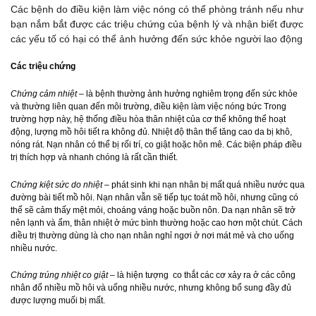
Các bệnh do điều kiện làm việc nóng có thể phòng tránh nếu như
bạn nắm bắt được các triệu chứng của bệnh lý và nhận biết được
các yếu tố có hại có thể ảnh hưởng đến sức khỏe người lao động
Các triệu chứng
Chứng cảm nhiệt
– là bệnh thường ảnh hưởng nghiêm trọng đến sức khỏe
và thường liên quan đến môi trường, điều kiện làm việc nóng bức Trong
trường hợp này, hệ thống điều hòa thân nhiệt của cơ thể không thể hoạt
động, lượng mồ hôi tiết ra không đủ. Nhiệt độ thân thể tăng cao da bị khô,
nóng rát. Nạn nhân có thể bị rối trí, co giật hoặc hôn mê. Các biện pháp điều
trị thích hợp và nhanh chóng là rất cần thiết.
Chứng kiệt sức do nhiệt
– phát sinh khi nạn nhân bị mất quá nhiều nước qua
đường bài tiết mồ hôi. Nạn nhân vẫn sẽ tiếp tục toát mồ hôi, nhưng cũng có
thể sẽ cảm thấy mệt mỏi, choáng váng hoặc buồn nôn. Da nạn nhân sẽ trở
nên lạnh và ẩm, thân nhiệt ở mức bình thường hoặc cao hơn một chút. Cách
điều trị thường dùng là cho nạn nhân nghỉ ngơi ở nơi mát mẻ và cho uống
nhiều nước.
Chứng trúng nhiệt co giật
– là hiện tượng co thắt các cơ xảy ra ở các công
nhân đổ nhiều mồ hôi và uống nhiều nước, nhưng không bổ sung đầy đủ
được lượng muối bị mất.