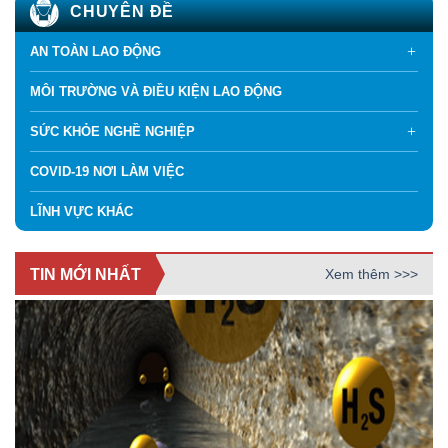
CHUYÊN ĐỀ
AN TOÀN LAO ĐỘNG
MÔI TRƯỜNG VÀ ĐIỀU KIỆN LAO ĐỘNG
SỨC KHỎE NGHỀ NGHIỆP
COVID-19 NƠI LÀM VIỆC
LĨNH VỰC KHÁC
TIN MỚI NHẤT
Xem thêm >>>