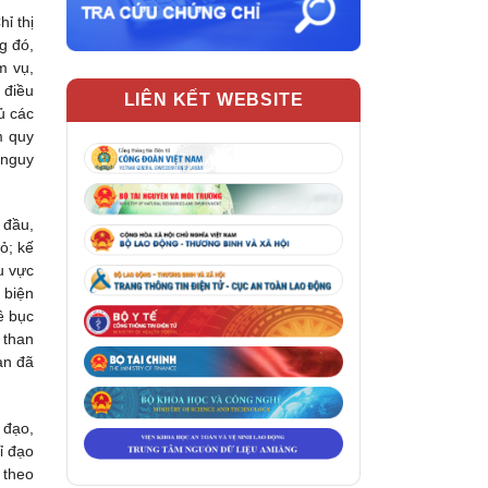
ỉ thị
g đó,
m vụ,
 điều
LIÊN KẾT WEBSITE
ủ các
m quy
 nguy
 đầu,
ỏ; kế
u vực
 biện
ề bục
 than
an đã
 đạo,
ỉ đạo
 theo