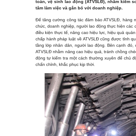
toàn, vệ sinh lao động (ATVSLĐ), nhằm kiểm so
tâm làm việc và gắn bó với doanh nghiệp.
Để tăng cường công tác đảm bảo ATVSLĐ, hàng năm
chức, doanh nghiệp, người lao động thực hiện các 
điều kiện thực tế, nâng cao hiệu lực, hiệu quả quả
chấp hành pháp luật về ATVSLĐ cũng được tỉnh qua
tầng lớp nhân dân, người lao động. Bên cạnh đó, c
ATVSLĐ nhằm nâng cao hiệu quả, tránh chồng chéo, 
động tự kiểm tra một cách thường xuyên để chủ độ
chấn chỉnh, khắc phục kịp thời.