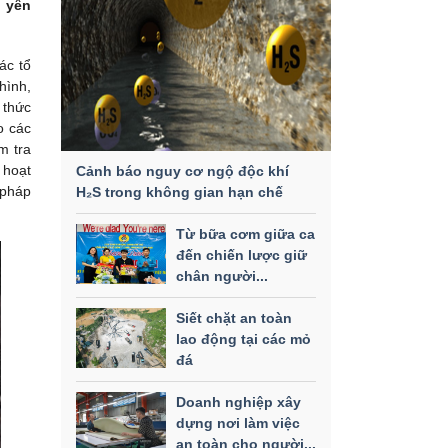
g yên
ác tổ
hình,
 thức
o các
m tra
 hoạt
Cảnh báo nguy cơ ngộ độc khí
 pháp
H₂S trong không gian hạn chế
Từ bữa cơm giữa ca
đến chiến lược giữ
chân người...
Siết chặt an toàn
lao động tại các mỏ
đá
Doanh nghiệp xây
dựng nơi làm việc
an toàn cho người...