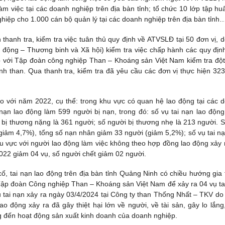
m việc tại các doanh nghiệp trên địa bàn tỉnh; tổ chức 10 lớp tập hu
hiệp cho 1.000 cán bộ quản lý tại các doanh nghiệp trên địa bàn tỉnh
thanh tra, kiểm tra việc tuân thủ quy định về ATVSLĐ tại 50 đơn vị, 
 động – Thương binh và Xã hội) kiểm tra việc chấp hành các quy địn
p với Tập đoàn công nghiệp Than – Khoáng sản Việt Nam kiểm tra đột
h than. Qua thanh tra, kiểm tra đã yêu cầu các đơn vị thực hiện 323
so với năm 2022, cụ thể: trong khu vực có quan hệ lao động tại các 
 nạn lao động làm 599 người bị nạn, trong đó: số vụ tai nạn lao động
i bị thương nặng là 361 người; số người bị thương nhẹ là 213 người. S
giảm 4,7%), tổng số nạn nhân giảm 33 người (giảm 5,2%); số vụ tai nạ
u vực với người lao động làm việc không theo hợp đồng lao động xảy 
2022 giảm 04 vụ, số người chết giảm 02 người.
ố, tai nạn lao động trên địa bàn tỉnh Quảng Ninh có chiều hướng gia 
c Tập đoàn Công nghiệp Than – Khoáng sản Việt Nam để xảy ra 04 vụ ta
ụ tai nạn xảy ra ngày 03/4/2024 tại Công ty than Thống Nhất – TKV do
o động xảy ra đã gây thiệt hại lớn về người, về tài sản, gây lo lắng
g đến hoạt động sản xuất kinh doanh của doanh nghiệp.