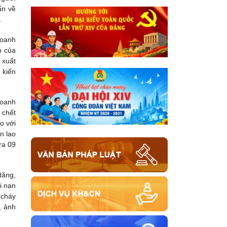
ấn về
…
doanh
h của
 xuất
 kiến
doanh
 chết
o với
n lao
ra 09
tăng,
i nạn
 cháy
, ảnh