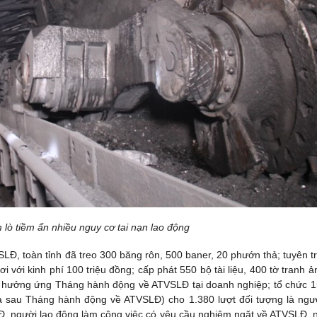
 lò tiềm ẩn nhiều nguy cơ tai nạn lao động
LĐ, toàn tỉnh đã treo 300 băng rôn, 500 baner, 20 phướn thả; tuyên t
ơi với kinh phí 100 triệu đồng; cấp phát 550 bộ tài liệu, 400 tờ tranh ả
n, hưởng ứng Tháng hành động về ATVSLĐ tại doanh nghiệp; tổ chức 1
và sau Tháng hành động về ATVSLĐ) cho 1.380 lượt đối tượng là ngư
Đ, người lao động làm công việc có yêu cầu nghiêm ngặt về ATVSLĐ, 