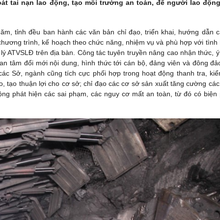
át tai nạn lao động, tạo môi trường an toàn, để người lao độn
, tỉnh đều ban hành các văn bản chỉ đạo, triển khai, hướng dẫn c
chương trình, kế hoạch theo chức năng, nhiệm vụ và phù hợp với tình 
n lý ATVSLĐ trên địa bàn. Công tác tuyên truyền nâng cao nhận thức, ý
n tâm đổi mới nội dung, hình thức tới cán bộ, đảng viên và đông đả
ác Sở, ngành cũng tích cực phối hợp trong hoạt động thanh tra, kiể
tạo thuận lợi cho cơ sở; chỉ đạo các cơ sở sản xuất tăng cường các
ng phát hiện các sai phạm, các nguy cơ mất an toàn, từ đó có biện