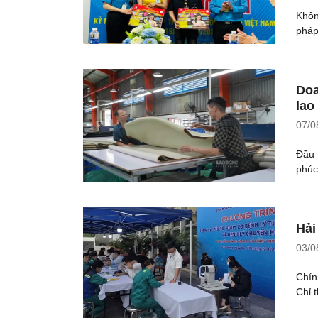
Khôn
pháp
Doa
lao
07/0
Đầu 
phúc
Hải
03/0
Chín
Chỉ 