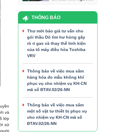
THÔNG BÁO
Thư mời báo giá tư vấn cho
gói thầu Dò tìm hư hỏng gây
rò rỉ gas và thay thế linh kiện
của tổ máy điều hòa Toshiba
VRV
Thông báo về việc mua sắm
hàng hóa đo mẫu không khí
phục vụ cho nhiệm vụ KH-CN
mã số ĐTAV.02/26-NN
Thông báo về việc mua sắm
ruyền
một số vật tư thiết bị phục vụ
nh và
cho nhiệm vụ KH-CN mã số
5 lớp
ĐTAV.02/26-NN
ời sử
người