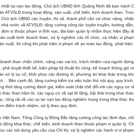
hất tai nạn lao động, Chủ tịch UBND tỉnh Quảng Ninh đã ban hành Ch
o ATVSLĐ trong hoạt động sản xuất, chế biến, kinh doanh than. Tron
 Chủ tịch UBND các huyện, thị xã, thành phố căn cứ chức năng, nhiệ
 nhà nước về ATVSLĐ; tăng cường công tác tuyên truyền, hướng dẫn,
c đơn vị thuộc phạm vi lĩnh vực, địa bàn quản lý nhằm thực hiện đầy đ
sản xuất kinh doanh than; xử lý nghiêm các tổ chức, cá nhân vi phạ
 xuất, thi công khi phát hiện vi phạm về an toàn lao động, phát hiện
 doanh than chấn chỉnh, nâng cao vai trò, trách nhiệm của người đứng
phê duyệt thiết kế, biện pháp kỹ thuật thi công; kế hoạch thông gió m
 xử lý sự cố, khôi phục các đường lò; phương án khai thác trong kh
 lở… Bên cạnh đó, tăng cường kiểm tra việc tuân thủ nội quy, quy trình,
 thời tăng cường đánh giá, kiểm soát chặt chẽ đối với các nguy cơ v
i thác than hầm lò; các nguy cơ về sạt lở tầng, bãi thải trong khai thác
sắc, rộng rãi về các vụ tai nạn lao động nghiêm trọng trong khai thác th
ểm điểm trách nhiệm, xử lý theo quy định.
 Việt Nam, Tổng Công ty Đông Bắc tăng cường công tác lãnh đạo, chỉ
t động khai thác, chế biến, kinh doanh than thuộc phạm vi quản lý. Ch
úc các nội dung yêu cầu của Chỉ thị; xử lý nghiêm các hành vi vi phạm