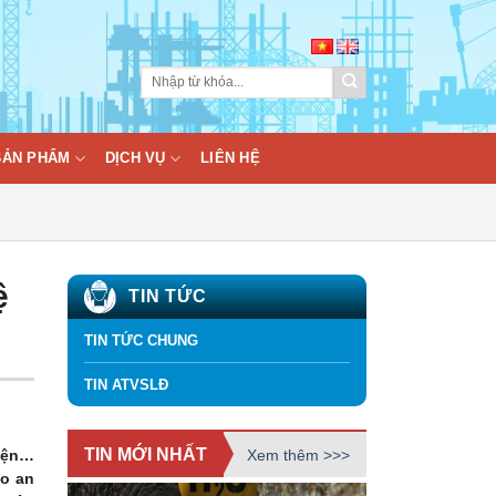
BẢN PHẨM
DỊCH VỤ
LIÊN HỆ
ệ
TIN TỨC
TIN TỨC CHUNG
TIN ATVSLĐ
TIN MỚI NHẤT
Xem thêm >>>
điện…
ảo an