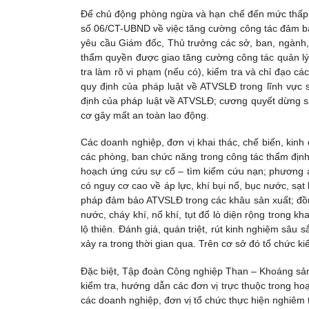
Để chủ động phòng ngừa và hạn chế đến mức thấp n
số 06/CT-UBND về việc tăng cường công tác đảm bả
yêu cầu Giám đốc, Thủ trưởng các sở, ban, ngành,
thẩm quyền được giao tăng cường công tác quản lý
tra làm rõ vi phạm (nếu có), kiểm tra và chỉ đạo cá
quy định của pháp luật về ATVSLĐ trong lĩnh vực 
định của pháp luật về ATVSLĐ; cương quyết dừng sản
cơ gây mất an toàn lao động.
Các doanh nghiệp, đơn vị khai thác, chế biến, kinh
các phòng, ban chức năng trong công tác thẩm định, 
hoạch ứng cứu sự cố – tìm kiếm cứu nạn; phương án
có nguy cơ cao về áp lực, khí bụi nổ, bục nước, sạt
pháp đảm bảo ATVSLĐ trong các khâu sản xuất; đồng
nước, cháy khí, nổ khí, tụt đổ lò diện rộng trong kha
lộ thiên. Đánh giá, quán triệt, rút kinh nghiệm sâu 
xảy ra trong thời gian qua. Trên cơ sở đó tổ chức ki
Đặc biệt, Tập đoàn Công nghiệp Than – Khoáng sản
kiểm tra, hướng dẫn các đơn vị trực thuộc trong hoạ
các doanh nghiệp, đơn vị tổ chức thực hiện nghiêm t