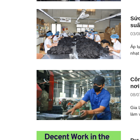
Sức
suấ
03/0
Áp l
nhạt
Côn
nơi
08/0
Gia 
làm 