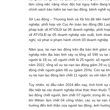
làm công việc nặng nhọc độc hại nguy hiểm đang là
chính sách bảo hiểm tai nạn lao động, bệnh nghề ng
Sở Lao động – Thương binh và Xã hội đã tiến hành 
nghiệp; phối hợp với Cục An toàn lao động (Bộ Lao
pháp luật về ATVSLĐ tại 06 doanh nghiệp; phối hợ
về ATVSLĐ tại 05 doanh nghiệp sản xuất, kinh doan
nghị; xử phạt vi phạm hành chính 03 doanh nghiệp.
Năm qua, tai nạn lao động trên địa bàn tỉnh giảm 
nghiệp trên địa bàn tỉnh xảy ra tổng số 590 vụ tai
người là 18 vụ, số người chết là 25 người; số ngườ
năm 2022, tổng số vụ tai nạn lao động giảm 29 vụ (
động chết người giảm 06 vụ (giảm 25%). Còn tại kh
vụ tai nạn lao động làm chết 11 người; so với năm 
Tuy nhiên, từ đầu năm 2024 đến nay, tình hình sự c
đặc biệt tại các doanh nghiệp khai thác than thuộ
lao động chết người, làm chết 07 người, trong đó v
khí Mêtan làm chết 04 công nhân; các vụ tai nạn la
hưởng đến tinh thần của người lao động, ảnh hưởn