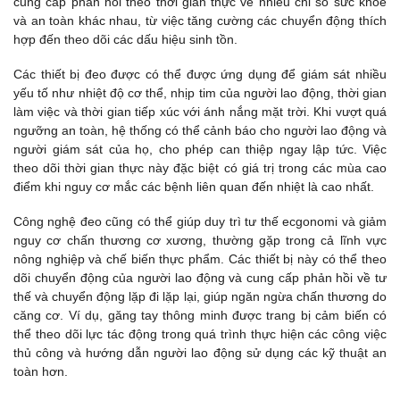
cung cấp phản hồi theo thời gian thực về nhiều chỉ số sức khỏe
và an toàn khác nhau, từ việc tăng cường các chuyển động thích
hợp đến theo dõi các dấu hiệu sinh tồn.
Các thiết bị đeo được có thể được ứng dụng để giám sát nhiều
yếu tố như nhiệt độ cơ thể, nhịp tim của người lao động, thời gian
làm việc và thời gian tiếp xúc với ánh nắng mặt trời. Khi vượt quá
ngưỡng an toàn, hệ thống có thể cảnh báo cho người lao động và
người giám sát của họ, cho phép can thiệp ngay lập tức. Việc
theo dõi thời gian thực này đặc biệt có giá trị trong các mùa cao
điểm khi nguy cơ mắc các bệnh liên quan đến nhiệt là cao nhất.
Công nghệ đeo cũng có thể giúp duy trì tư thế ecgonomi và giảm
nguy cơ chấn thương cơ xương, thường gặp trong cả lĩnh vực
nông nghiệp và chế biến thực phẩm. Các thiết bị này có thể theo
dõi chuyển động của người lao động và cung cấp phản hồi về tư
thế và chuyển động lặp đi lặp lại, giúp ngăn ngừa chấn thương do
căng cơ. Ví dụ, găng tay thông minh được trang bị cảm biến có
thể theo dõi lực tác động trong quá trình thực hiện các công việc
thủ công và hướng dẫn người lao động sử dụng các kỹ thuật an
toàn hơn.