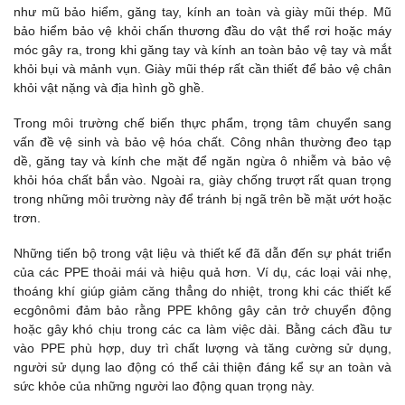
như mũ bảo hiểm, găng tay, kính an toàn và giày mũi thép. Mũ
bảo hiểm bảo vệ khỏi chấn thương đầu do vật thể rơi hoặc máy
móc gây ra, trong khi găng tay và kính an toàn bảo vệ tay và mắt
khỏi bụi và mảnh vụn. Giày mũi thép rất cần thiết để bảo vệ chân
khỏi vật nặng và địa hình gồ ghề.
Trong môi trường chế biến thực phẩm, trọng tâm chuyển sang
vấn đề vệ sinh và bảo vệ hóa chất. Công nhân thường đeo tạp
dề, găng tay và kính che mặt để ngăn ngừa ô nhiễm và bảo vệ
khỏi hóa chất bắn vào. Ngoài ra, giày chống trượt rất quan trọng
trong những môi trường này để tránh bị ngã trên bề mặt ướt hoặc
trơn.
Những tiến bộ trong vật liệu và thiết kế đã dẫn đến sự phát triển
của các PPE thoải mái và hiệu quả hơn. Ví dụ, các loại vải nhẹ,
thoáng khí giúp giảm căng thẳng do nhiệt, trong khi các thiết kế
ecgônômi đảm bảo rằng PPE không gây cản trở chuyển động
hoặc gây khó chịu trong các ca làm việc dài. Bằng cách đầu tư
vào PPE phù hợp, duy trì chất lượng và tăng cường sử dụng,
người sử dụng lao động có thể cải thiện đáng kể sự an toàn và
sức khỏe của những người lao động quan trọng này.