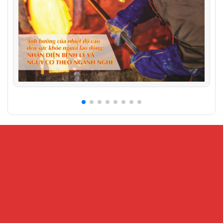
CỔNG THÔNG TIN ĐIỆN TỬ VIỆN KHOA HỌC AN
TOÀN VÀ VỆ SINH LAO ĐỘNG
Địa chỉ:
Số 99 Trần Quốc Toản, phường Cửa Nam, Hà Nội – Số
216 Nguyễn Trãi, phường Đại Mỗ, Hà Nội
Điện thoại:
024.32202207 -
Fax:
024-38221503
Email:
Banbientap@vnniosh.vn