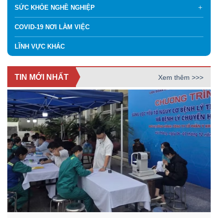
SỨC KHỎE NGHỀ NGHIỆP
COVID-19 NƠI LÀM VIỆC
LĨNH VỰC KHÁC
TIN MỚI NHẤT
Xem thêm >>>