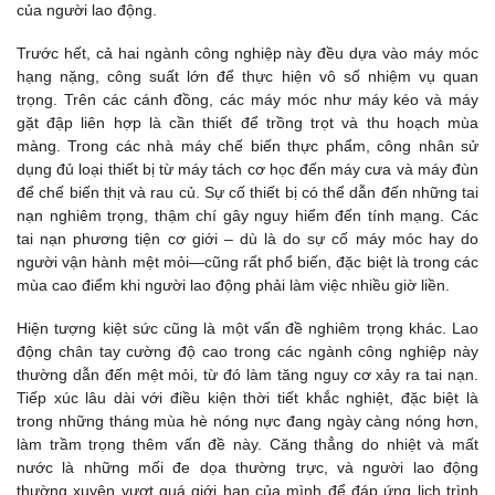
của người lao động.
Trước hết, cả hai ngành công nghiệp này đều dựa vào máy móc
hạng nặng, công suất lớn để thực hiện vô số nhiệm vụ quan
trọng. Trên các cánh đồng, các máy móc như máy kéo và máy
gặt đập liên hợp là cần thiết để trồng trọt và thu hoạch mùa
màng. Trong các nhà máy chế biến thực phẩm, công nhân sử
dụng đủ loại thiết bị từ máy tách cơ học đến máy cưa và máy đùn
để chế biến thịt và rau củ. Sự cố thiết bị có thể dẫn đến những tai
nạn nghiêm trọng, thậm chí gây nguy hiểm đến tính mạng. Các
tai nạn phương tiện cơ giới – dù là do sự cố máy móc hay do
người vận hành mệt mỏi—cũng rất phổ biến, đặc biệt là trong các
mùa cao điểm khi người lao động phải làm việc nhiều giờ liền.
Hiện tượng kiệt sức cũng là một vấn đề nghiêm trọng khác. Lao
động chân tay cường độ cao trong các ngành công nghiệp này
thường dẫn đến mệt mỏi, từ đó làm tăng nguy cơ xảy ra tai nạn.
Tiếp xúc lâu dài với điều kiện thời tiết khắc nghiệt, đặc biệt là
trong những tháng mùa hè nóng nực đang ngày càng nóng hơn,
làm trầm trọng thêm vấn đề này. Căng thẳng do nhiệt và mất
nước là những mối đe dọa thường trực, và người lao động
thường xuyên vượt quá giới hạn của mình để đáp ứng lịch trình