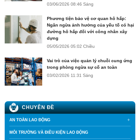
03/06/2026
08:46 Sáng
Phương tiện bảo vệ cơ quan hô hấp:
Ngăn ngừa ảnh hưởng của yếu tố có hại
đường hô hấp đối với công nhân xây
dựng
05/05/2026
05:02 Chiều
Vai trò của việc quản lý chuỗi cung ứng
trong phòng ngừa sự cố an toàn
03/02/2026
11:31 Sáng
CHUYÊN ĐỀ
AN TOÀN LAO ĐỘNG
MÔI TRƯỜNG VÀ ĐIỀU KIỆN LAO ĐỘNG