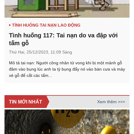
TÌNH HUỐNG TAI NẠN LAO ĐỘNG
Tình huống 117: Tai nạn do va đập với
tấm gỗ
Thứ Hai,
25/12/2023,
11:09 Sáng
Mô tả tai nạn: Người công nhân tử vong khi bị một mảnh gỗ
đâm vào bụng lúc anh ta tỳ bụng đẩy nó vào bàn cưa và máy
xẻ gỗ để cắt các tấm...
TIN MỚI NHẤT
Xem thêm >>>