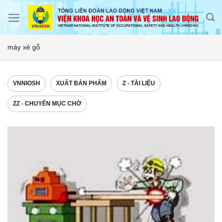
Skip
to
content
máy xẻ gỗ
VNNIOSH
XUẤT BẢN PHẨM
Z - TÀI LIỆU
ZZ - CHUYÊN MỤC CHỜ