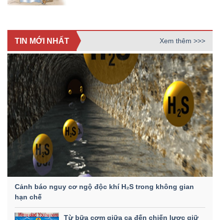
TIN MỚI NHẤT
Xem thêm >>>
Cảnh báo nguy cơ ngộ độc khí H₂S trong không gian
hạn chế
Từ bữa cơm giữa ca đến chiến lược giữ