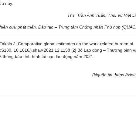
ều này.
Ths. Trần Anh Tuấn; Ths. Vũ Việt L
iên cứu phát triển, Đào tạo – Trung tâm Chứng nhận Phù hợp (QUA
akala J: Comparative global estimates on the work-related burden of
3:S130. 10.1016/j.shaw.2021.12.1158
[2] Bộ Lao động – Thương binh v
thông báo tình hình tai nạn lao động năm 2021.
(Nguồn tin: https://viet