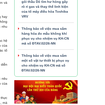
gói thầu Dò tìm hư hỏng gây
ện và
rò rỉ gas và thay thế linh kiện
của tổ máy điều hòa Toshiba
VRV
g hay
thông
c nhu
Thông báo về việc mua sắm
hàng hóa đo mẫu không khí
phục vụ cho nhiệm vụ KH-CN
ục hệ
mã số ĐTAV.02/26-NN
u của
ác tổ
Thông báo về việc mua sắm
một số vật tư thiết bị phục vụ
 diễn
cho nhiệm vụ KH-CN mã số
ĐTAV.02/26-NN
c nêu
u của
 thực
1, mà