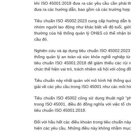
khi ISO 45001:2018 đưa ra các yêu cầu cần phải th
đưa ra các hướng dẫn, bao gồm cả các trường hợp t
Tiêu chuẩn ISO 45002:2023 cung cấp hướng dẫn bổ 
nhóm người lao động như khác biệt về độ tuổi, giớ
thường của hệ thống quản lý OH&S có thể nhận bi
cầu đó.
Nghiên cứu và áp dụng tiêu chuẩn ISO 45002:2023 sẽ g
thống quản lý an toàn và sức khỏe nghề nghiệp từ
tiêu chuẩn ISO 45001:2018 để giảm thiểu các rủi r
chức thể hiện vai trò, trách nhiệm xã hội với cộng
Tiêu chuẩn này nhất quán với mô hình hệ thống q
giải về các yêu cầu trong ISO 45001 như các môi hì
Tiêu chuẩn ISO 45002 cũng sử dụng thuật ngữ “ph
trong ISO 45001, điều đó đồng nghĩa với việc tổ c
tiêu chuẩn ISO 45001:2018.
Đối với hầu hết các điều khoản trong tiêu chuẩn này
hiện các yêu cầu. Những điều này không nhằm mục đ