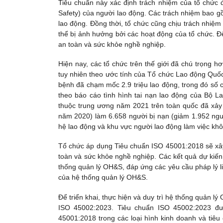
Tiêu chuẩn này xác định trách nhiệm của tổ chức 
Safety) của người lao động. Các trách nhiệm bao g
lao động. Đồng thời, tổ chức cũng chịu trách nhiệ
thể bị ảnh hưởng bởi các hoạt động của tổ chức. Để
an toàn và sức khỏe nghề nghiệp.
Hiện nay, các tổ chức trên thế giới đã chú trọng 
tuy nhiên theo ước tính của Tổ chức Lao động Quốc
bệnh đã chạm mốc 2.9 triệu lao động, trong đó số 
theo báo cáo tình hình tai nạn lao động của Bộ L
thuộc trung ương năm 2021 trên toàn quốc đã xảy 
năm 2020) làm 6.658 người bị nạn (giảm 1.952 ng
hệ lao động và khu vực người lao động làm việc khô
Tổ chức áp dụng Tiêu chuẩn ISO 45001:2018 sẽ xây 
toàn và sức khỏe nghề nghiệp. Các kết quả dự kiến 
thống quản lý OH&S, đáp ứng các yêu cầu pháp lý li
của hệ thống quản lý OH&S.
Để triển khai, thực hiện và duy trì hệ thống quản l
ISO 45002:2023. Tiêu chuẩn ISO 45002:2023 đư
45001:2018 trong các loại hình kinh doanh và tiê