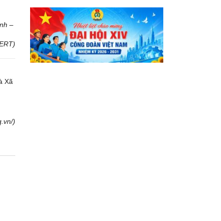
inh –
CERT)
à Xã
q.vn/)