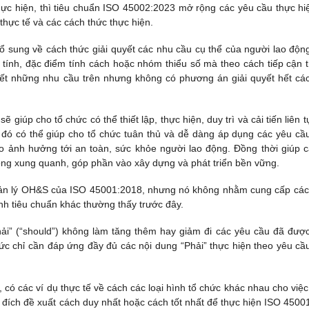
ực hiện, thì tiêu chuẩn ISO 45002:2023 mở rộng các yêu cầu thực hi
hực tế và các cách thức thực hiện.
sung về cách thức giải quyết các nhu cầu cụ thể của người lao độn
i tính, đặc điểm tính cách hoặc nhóm thiểu số mà theo cách tiếp cận 
ết những nhu cầu trên nhưng không có phương án giải quyết hết cá
iúp cho tổ chức có thể thiết lập, thực hiện, duy trì và cải tiến liên t
 đó có thể giúp cho tổ chức tuân thủ và dễ dàng áp dụng các yêu cầ
o ảnh hưởng tới an toàn, sức khỏe người lao động. Đồng thời giúp c
 đồng xung quanh, góp phần vào xây dựng và phát triển bền vững.
uản lý OH&S của ISO 45001:2018, nhưng nó không nhằm cung cấp các
nh tiêu chuẩn khác thường thấy trước đây.
ải” (“should”) không làm tăng thêm hay giảm đi các yêu cầu đã đượ
hức chỉ cần đáp ứng đầy đủ các nội dung “Phải” thực hiện theo yêu cầ
, có các ví dụ thực tế về cách các loại hình tổ chức khác nhau cho việc
ích đề xuất cách duy nhất hoặc cách tốt nhất để thực hiện ISO 4500