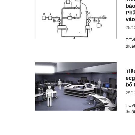
bảo
Phầ
vào
25/1
TCVN
thuậ
Tiê
ecg
bố 
25/1
TCVN
thuậ