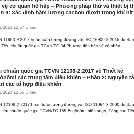
 vệ cơ quan hô hấp – Phương pháp thử và thiết bị t
n 9: Xác định hàm lượng cacbon dioxit trong khí hít
2/2023
12:57 Chiều
 11953-9:2017 hoàn toàn tương đương với ISO 16900-9:2015 do Ban
t Tiêu chuẩn quốc gia TCVN/TC 94 Phương tiện bảo vệ cá nhân...
u chuẩn quốc gia TCVN 12108-2:2017 về Thiết kế
ônômi các trung tâm điều khiển – Phần 2: Nguyên t
trí các tổ hợp điều khiển
2/2023
12:56 Chiều
 12108-2:2017 hoàn toàn tương đương với ISO 11064-2:2000 do Ban
t tiêu chuẩn quốc gia TCVN/TC 159 Ecgônômi biên soạn, Tổng cục Tiêu