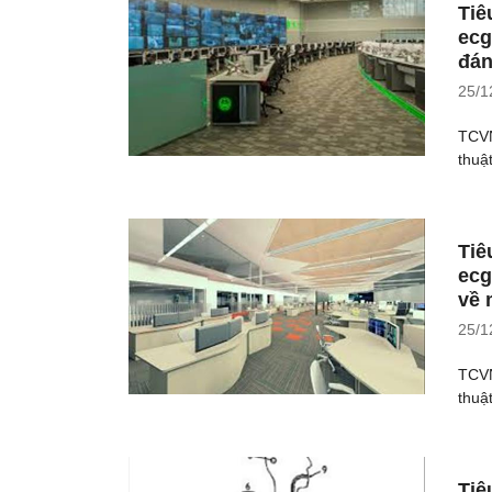
Tiê
ecg
đán
25/1
TCVN
thuậ
Tiê
ecg
về 
25/1
TCVN
thuậ
Tiê