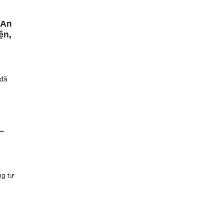
 An
ện,
 đã
–
g tư