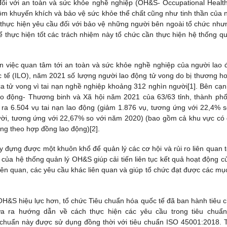
đối với an toàn và sức khỏe nghề nghiệp (OH&S- Occupational Healt
ồm khuyến khích và bảo vệ sức khỏe thể chất cũng như tinh thần của 
m thực hiện yêu cầu đối với bảo vệ những người bên ngoài tổ chức như
 thực hiện tốt các trách nhiệm này tổ chức cần thực hiện hệ thống qu
hơn việc quan tâm tới an toàn và sức khỏe nghề nghiệp của người lao 
 tế (ILO), năm 2021 số lượng người lao động tử vong do bị thương ho
ca tử vong vì tai nạn nghề nghiệp khoảng 312 nghìn người[1]. Bên cạn
ao động- Thương binh và Xã hội năm 2021 của 63/63 tỉnh, thành phố
ra 6.504 vụ tai nạn lao động (giảm 1.876 vụ, tương ứng với 22,4% s
ười, tương ứng với 22,67% so với năm 2020) (bao gồm cả khu vực có
ng theo hợp đồng lao động)[2].
đựng được một khuôn khổ để quản lý các cơ hội và rủi ro liên quan t
của hệ thống quản lý OH&S giúp cải tiến liên tục kết quả hoạt động c
ên quan, các yêu cầu khác liên quan và giúp tổ chức đạt được các mục
ý OH&S hiệu lực hơn, tổ chức Tiêu chuẩn hóa quốc tế đã ban hành tiêu 
a ra hướng dẫn về cách thực hiện các yêu cầu trong tiêu chuẩ
u chuẩn này được sử dụng đồng thời với tiêu chuẩn ISO 45001:2018. 