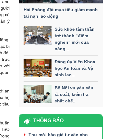
h and
người
Hải Phòng đặt mục tiêu giảm mạnh
ng có
tai nạn lao động
ản lý
Sức khỏe tâm thần
trở thành “điểm
động,
nghẽn” mới của
ặc bị
năng...
h đó,
 trực
Đảng ủy Viện Khoa
o với
học An toàn và Vệ
 quan
sinh lao...
Bộ Nội vụ yêu cầu
ới an
rà soát, kiểm tra
ủa hệ
chặt chẽ...
 tiêu
THÔNG BÁO
chuẩn
n ISO
Thư mời báo giá tư vấn cho
Trong