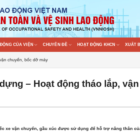
ĐỘNG CỦA VIỆN
CHUYÊN ĐỀ
HOẠT ĐỘNG KHCN
XUẤT 
 vận chuyển, bốc dỡ máy
dựng – Hoạt động tháo lắp, vận
ếc xe vận chuyển, gầu xúc được sử dụng để hỗ trợ nâng thân củ