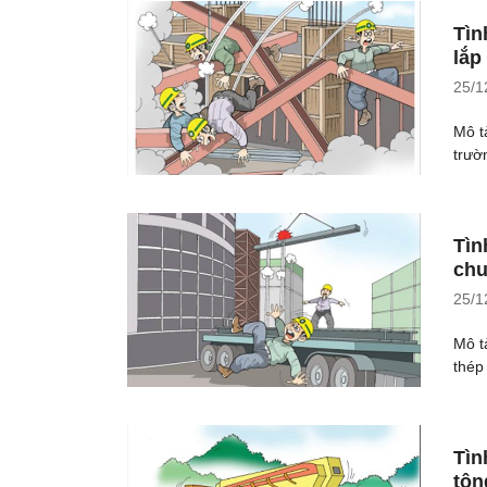
Tìn
lắp
25/1
Mô t
trườ
Tìn
chu
25/1
Mô t
thép 
Tìn
tôn