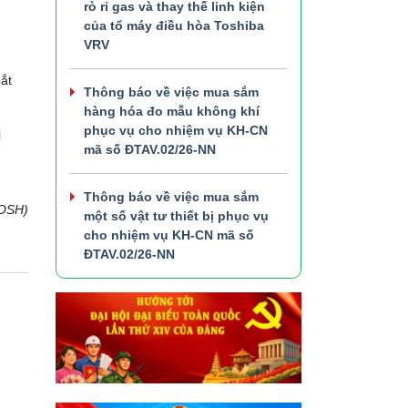
rò rỉ gas và thay thế linh kiện
của tổ máy điều hòa Toshiba
VRV
bắt
Thông báo về việc mua sắm
hàng hóa đo mẫu không khí
phục vụ cho nhiệm vụ KH-CN
i
mã số ĐTAV.02/26-NN
Thông báo về việc mua sắm
COSH)
một số vật tư thiết bị phục vụ
cho nhiệm vụ KH-CN mã số
ĐTAV.02/26-NN