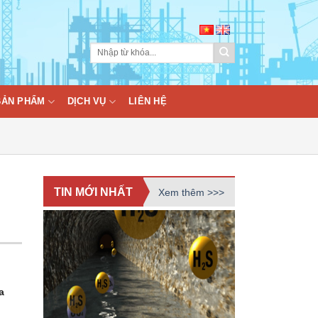
BẢN PHẨM
DỊCH VỤ
LIÊN HỆ
TIN MỚI NHẤT
Xem thêm >>>
a