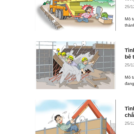
25/1
Mô t
thàn
Tìn
bê 
25/1
Mô t
đang
Tìn
chắ
25/1