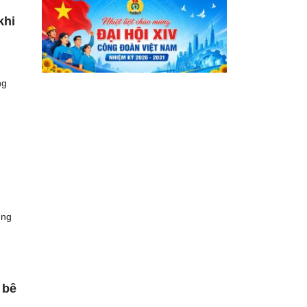
khi
ng
ung
 bê