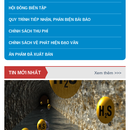
HỘI ĐỒNG BIÊN TẬP
QUY TRÌNH TIẾP NHẬN, PHẢN BIỆN BÀI BÁO
CHÍNH SÁCH THU PHÍ
CHÍNH SÁCH VỀ PHÁT HIỆN ĐẠO VĂN
ẤN PHẨM ĐÃ XUẤT BẢN
TIN MỚI NHẤT
Xem thêm >>>