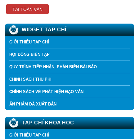
TẢI TOÀN VĂN
WIDGET TẠP CHÍ
GIỚI THIỆU TẠP CHÍ
HỘI ĐỒNG BIÊN TẬP
QUY TRÌNH TIẾP NHẬN, PHẢN BIỆN BÀI BÁO
CHÍNH SÁCH THU PHÍ
CHÍNH SÁCH VỀ PHÁT HIỆN ĐẠO VĂN
ẤN PHẨM ĐÃ XUẤT BẢN
TẠP CHÍ KHOA HỌC
GIỚI THIỆU TẠP CHÍ