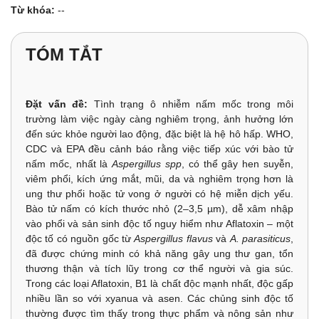
Từ khóa:
--
TÓM TẮT
Đặt vấn đề:
Tình trạng ô nhiễm nấm mốc trong môi
trường làm việc ngày càng nghiêm trọng, ảnh hưởng lớn
đến sức khỏe người lao động, đặc biệt là hệ hô hấp. WHO,
CDC và EPA đều cảnh báo rằng việc tiếp xúc với bào tử
nấm mốc, nhất là
Aspergillus spp
, có thể gây hen suyễn,
viêm phổi, kích ứng mắt, mũi, da và nghiêm trọng hơn là
ung thư phổi hoặc tử vong ở người có hệ miễn dịch yếu.
Bào tử nấm có kích thước nhỏ (2–3,5 µm), dễ xâm nhập
vào phổi và sản sinh độc tố nguy hiểm như Aflatoxin – một
độc tố có nguồn gốc từ
Aspergillus flavus
và
A. parasiticus
,
đã được chứng minh có khả năng gây ung thư gan, tổn
thương thận và tích lũy trong cơ thể người và gia súc.
Trong các loại Aflatoxin, B1 là chất độc mạnh nhất, độc gấp
nhiều lần so với xyanua và asen. Các chủng sinh độc tố
thường được tìm thấy trong thực phẩm và nông sản như