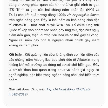
bằng phương pháp quan sát hình thái và giải trình tự gen
ITS. Trình tự gen của hai chủng nấm phân lập (HY.9 và
T4.1) cho kết quả tương đồng 100% với
Aspergillus flavus
trên ngân hàng gen. Đây là loài nấm có khả năng sinh độc
tố Aflatoxin – một chất được WHO và Tổ chức Ung thư
Quốc tế xếp vào nhóm tác nhân gây ung thư, đặc biệt nguy
hiểm đến gan, thận, đường tiêu hóa và có thể gây tử vong.
Ngoài ra, nấm này còn là nguyên nhân chính gây viêm
xoang và nấm phổi.
Kết luận:
Kết quả nghiên cứu khẳng định sự hiện diện của
các chủng nấm Aspergillus spp sinh độc tố Aflatoxin trong
không khí môi trường lao động tại cơ sở chế biến gạo. Đây
là cơ sở khoa học quan trọng phục vụ đánh giá nguy cơ
nghề nghiệp, đặc biệt trong ngành nông sản, chế biến thực
phẩm.
(Bài viết được đăng trên
Tạp chí Hoạt động KHCN số
4,5&6-2019
)