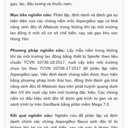
gạo, lạc, đậu tương và thuốc nam.
Mục tiêu nghiên cứu:
Phân lập, định danh và đánh giá sự
hiện diện của các chủng nấm mốc
Aspergillus spp
có khả
năng sinh độc tố Aflatoxin trong không khí tại môi trường
lao động ở một số cơ sở chế biến, xay xát gạo khu vực
Hưng Yên.
Phương pháp nghiên cứu:
Lấy mẫu nấm trong không
khí tại môi trường lao động bằng thiết bị SpinAir theo tiêu
chuẩn TCVN 10736-18:2017, nuôi cấy trên môi trường
chọn lọc theo TCVN 10736-17:2017 để phân lập nấm
Aspergillus spp
. Việc định danh chủng nấm được thực hiện
bằng phương pháp hình thái học, đồng thời đánh giá khả
năng sinh độc tố Aflatoxin dựa trên phát huỳnh quang dưới
đèn UV khi nuôi cấy trên môi trường đặc hiệu. Các chủng
nấm có dấu hiệu sinh độc tố được giải trình tự gen và so
sánh trình tự trên GenBank bằng phần mềm Mega 7.0.
Kết quả nghiên cứu:
Nghiên cứu đã phân lập và định
danh chính xác chủng
Aspergillus flavus
sinh độc tố từ
không khí tại cơ sở chế biến, xay xát gạo ở Hưng Yên