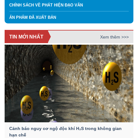
CHÍNH SÁCH VỀ PHÁT HIỆN ĐẠO VĂN
ẤN PHẨM ĐÃ XUẤT BẢN
TIN MỚI NHẤT
Xem thêm >>>
Cảnh báo nguy cơ ngộ độc khí H₂S trong không gian
hạn chế