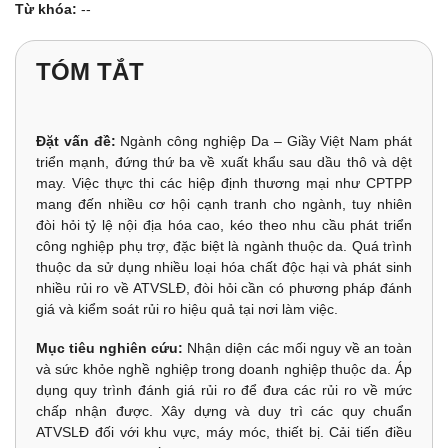
Từ khóa:
--
TÓM TẮT
Đặt vấn đề:
Ngành công nghiệp Da – Giầy Việt Nam phát
triển mạnh, đứng thứ ba về xuất khẩu sau dầu thô và dệt
may. Việc thực thi các hiệp định thương mại như CPTPP
mang đến nhiều cơ hội cạnh tranh cho ngành, tuy nhiên
đòi hỏi tỷ lệ nội địa hóa cao, kéo theo nhu cầu phát triển
công nghiệp phụ trợ, đặc biệt là ngành thuộc da. Quá trình
thuộc da sử dụng nhiều loại hóa chất độc hại và phát sinh
nhiều rủi ro về ATVSLĐ, đòi hỏi cần có phương pháp đánh
giá và kiểm soát rủi ro hiệu quả tại nơi làm việc.
Mục tiêu nghiên cứu:
Nhận diện các mối nguy về an toàn
và sức khỏe nghề nghiệp trong doanh nghiệp thuộc da. Áp
dụng quy trình đánh giá rủi ro để đưa các rủi ro về mức
chấp nhận được. Xây dựng và duy trì các quy chuẩn
ATVSLĐ đối với khu vực, máy móc, thiết bị. Cải tiến điều