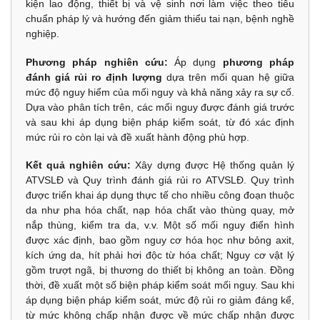
kiện lao động, thiết bị và vệ sinh nơi làm việc theo tiêu
chuẩn pháp lý và hướng đến giảm thiểu tai nạn, bệnh nghề
nghiệp.
Phương pháp nghiên cứu:
Áp dụng
phương pháp
đánh giá rủi ro định lượng
dựa trên mối quan hệ giữa
mức độ nguy hiểm của mối nguy và khả năng xảy ra sự cố.
Dựa vào phân tích trên, các mối nguy được đánh giá trước
và sau khi áp dụng biện pháp kiểm soát, từ đó xác định
mức rủi ro còn lại và đề xuất hành động phù hợp.
Kết quả nghiên cứu:
Xây dựng được Hệ thống quản lý
ATVSLĐ và Quy trình đánh giá rủi ro ATVSLĐ. Quy trình
được triển khai áp dụng thực tế cho nhiều công đoạn thuộc
da như pha hóa chất, nạp hóa chất vào thùng quay, mở
nắp thùng, kiểm tra da, v.v. Một số mối nguy điển hình
được xác định, bao gồm nguy cơ hóa học như bỏng axit,
kích ứng da, hít phải hơi độc từ hóa chất; Nguy cơ vật lý
gồm trượt ngã, bị thương do thiết bị không an toàn. Đồng
thời, đề xuất một số biện pháp kiểm soát mối nguy. Sau khi
áp dụng biện pháp kiểm soát, mức độ rủi ro giảm đáng kể,
từ mức không chấp nhận được về mức chấp nhận được