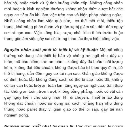
bảo hộ, hoặc cách xử lý tình huống khẩn cấp. Những công nhân
mới hoặc ít kinh nghiệm thường không nhận thức được hết các
nguy cơ tiềm ẩn khi làm việc trên cao và biện pháp phòng ngừa.
Nhiều công nhân làm việc quá sức, cơ thể mệt mỏi, thiếu tập
trung, khả năng phán đoán và phản xạ bị giảm sút, dẫn đến nguy
cơ tai nạn cao. Việc uống bia, rượu, chất kích thích trước hoặc
trong giờ làm việc gây sai sót trong thao tác thực hiện công việc.
Nguyên nhân xuất phát từ thiết bị và kỹ thuật:
Một số công
trường sử dụng các thiết bị bảo vệ chống rơi ngã như dây an
toàn, mũ bảo hiểm, lưới an toàn… không đầy đủ hoặc chất lượng
kém, không đạt tiêu chuẩn, không được bảo trì theo quy định, có
thể bị hỏng, dẫn đến nguy cơ tai nạn cao. Giàn giáo không được
cố định hoặc lắp không đúng cách có thể bị sập hoặc đổ, không
có lan can hoặc lưới an toàn làm tăng nguy cơ ngã cao; Sàn thao
tác không an toàn, trơn trượt, không bằng phẳng, hoặc có vật cản
gây nguy hiểm cho công nhân khi di chuyển. Thiết bị lao động
không đạt chuẩn hoặc sử dụng sai cách, chẳng hạn như dùng
thùng hoặc pallet thay vì giàn giáo có thể bị sập, gây tai nạn
nghiêm trọng.
Nguyên nhân xuất phát từ quản lý:
Các đơn vị quản lý người