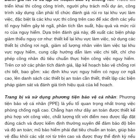
triển khai thi công công trình, người phụ trách mỗi dự án, công
trình xây dựng cần phải tổ chức đánh giá rủi ro tại khu vực làm
việc, đặc biệt là các khu vực thi công trên cao để xác định các yếu
tố nguy hiểm gây té ngã, phân tích tần suất, hậu quả và mức rủi
ro của nguy hiểm. Dựa trên đánh giá này, đề xuất các biện pháp
giảm thiểu nguy cơ như: thiết kế lại khu vực làm việc, sử dụng các
thiết bị chống rơi ngã, giảm số lượng nhân viên làm việc tại khu
vực nguy hiểm, cung cấp hướng dẫn làm việc chi tiết, chỉ cho
phép công nhân đủ tiêu chuẩn thực hiện công việc nguy hiểm.
Trên cơ sở các phân tích đánh giá, lập kế hoạch bảo vệ chống rơi
chi tiết, bao gồm: xác định khu vực nguy hiểm có nguy cơ ngã
cao, lên danh sách các thiết bị an toàn cần thiết, thiết lập các biện
pháp giám sát và đánh giá tính hiệu quả của kế hoạch.
Trang bị và sử dụng phương tiện bảo vệ cá nhân
: Phương
tiện bảo vệ cá nhân (PPE) là yếu tố quan trọng nhất trong việc
phòng chống ngã cao. Chẳng hạn như dây an toàn được thiết kế
phù hợp với công việc, chất lượng tốt với điểm neo được lắp đặt
đúng cách và được kiểm định thường xuyên để đảm bảo độ bền
và độ an toàn; mũ bảo hiểm phải đạt tiêu chuẩn an toàn, giúp bảo
vệ đầu khỏi các vật rơi từ trên cao và được thay thế định kỳ nếu