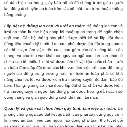
có dấu hiệu hư hỏng; giày bảo hộ có đế chống trượt giúp người
lao động di chuyển an toàn trên các bề mặt trơn trượt hoặc không
bằng phẳng.
Lắp đặt hệ thống lan can và lưới an toàn:
Hệ thống lan can và
lưới an toàn là các biện pháp kỹ thuật quan trọng để ngăn chặn
ngã cao. Các hệ thống này phải được thiết kế và lắp đặt theo
đúng tiêu chuẩn kỹ thuật. Lan can phải được lắp đặt xung quanh
các khu vực làm việc trên cao, bao gồm các sàn công tác, cầu
thang, và các khu vực khác có nguy cơ ngã cao; lan can phải có
chiều cao tối thiểu 1 mét và được làm từ vật liệu chắc chắn. Lưới
an toàn được lắp đặt dưới các khu vực làm việc trên cao để hứng
người lao động trong trường hợp rơi; lưới an toàn phải có khả
năng chịu lực tốt và được kiểm tra thường xuyên để đảm bảo độ
bền. Thang, giàn giáo phải được lắp đặt chắc chắn và được kiểm
tra thường xuyên; người lao động phải được hướng dẫn cách sử
dụng thang và giàn giáo đúng cách để tránh tai nạn.
Quản lý và giám sát thực hiện quy trình làm việc an toàn:
Để
phòng chống ngã cao đạt kết quả tốt, cần phải xây dựng quy trình
làm việc an toàn, yêu cầu người lao động phải tuân thủ tuyệt đối
và không được làm việc trên cao trong điều kiện thời tiết xấu như