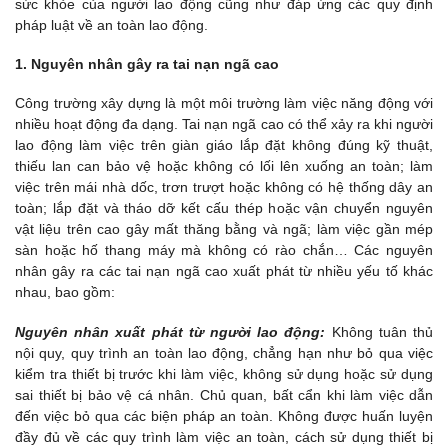
sức khỏe của người lao động cũng như đáp ứng các quy định
pháp luật về an toàn lao động.
1. Nguyên nhân gây ra tai nạn ngã cao
Công trường xây dựng là một môi trường làm việc năng động với
nhiều hoạt động đa dạng. Tai nạn ngã cao có thể xảy ra khi người
lao động làm việc trên giàn giáo lắp đặt không đúng kỹ thuật,
thiếu lan can bảo vệ hoặc không có lối lên xuống an toàn; làm
việc trên mái nhà dốc, trơn trượt hoặc không có hệ thống dây an
toàn; lắp đặt và tháo dỡ kết cấu thép hoặc vận chuyển nguyên
vật liệu trên cao gây mất thăng bằng và ngã; làm việc gần mép
sàn hoặc hố thang máy mà không có rào chắn… Các nguyên
nhân gây ra các tai nạn ngã cao xuất phát từ nhiều yếu tố khác
nhau, bao gồm:
Nguyên nhân xuất phát từ người lao động:
Không tuân thủ
nội quy, quy trình an toàn lao động, chẳng hạn như bỏ qua việc
kiểm tra thiết bị trước khi làm việc, không sử dụng hoặc sử dụng
sai thiết bị bảo vệ cá nhân. Chủ quan, bất cẩn khi làm việc dẫn
đến việc bỏ qua các biện pháp an toàn. Không được huấn luyện
đầy đủ về các quy trình làm việc an toàn, cách sử dụng thiết bị