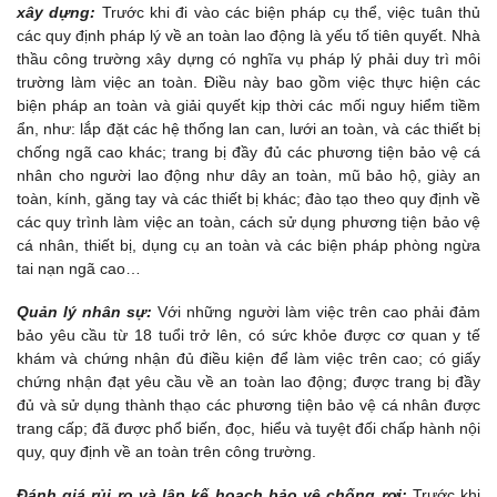
xây dựng:
Trước khi đi vào các biện pháp cụ thể, việc tuân thủ
các quy định pháp lý về an toàn lao động là yếu tố tiên quyết. Nhà
thầu công trường xây dựng có nghĩa vụ pháp lý phải duy trì môi
trường làm việc an toàn. Điều này bao gồm việc thực hiện các
biện pháp an toàn và giải quyết kịp thời các mối nguy hiểm tiềm
ẩn, như: lắp đặt các hệ thống lan can, lưới an toàn, và các thiết bị
chống ngã cao khác; trang bị đầy đủ các phương tiện bảo vệ cá
nhân cho người lao động như dây an toàn, mũ bảo hộ, giày an
toàn, kính, găng tay và các thiết bị khác; đào tạo theo quy định về
các quy trình làm việc an toàn, cách sử dụng phương tiện bảo vệ
cá nhân, thiết bị, dụng cụ an toàn và các biện pháp phòng ngừa
tai nạn ngã cao…
Quản lý nhân sự:
Với những người làm việc trên cao phải đảm
bảo yêu cầu từ 18 tuổi trở lên, có sức khỏe được cơ quan y tế
khám và chứng nhận đủ điều kiện để làm việc trên cao; có giấy
chứng nhận đạt yêu cầu về an toàn lao động; được trang bị đầy
đủ và sử dụng thành thạo các phương tiện bảo vệ cá nhân được
trang cấp; đã được phổ biến, đọc, hiểu và tuyệt đối chấp hành nội
quy, quy định về an toàn trên công trường.
Đánh giá rủi ro và lập kế hoạch bảo vệ chống rơi:
Trước khi