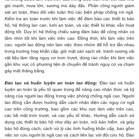
gió mạnh, mưa lớn, sương mù dày đặc. Phân công người giám
sát an toàn, theo dõi việc tuân thủ các biện pháp chống rơi ngã.
Kiểm tra an toàn trước khi làm việc để đảm bảo các thiết bị bảo
hộ, hệ thống lan can, lưới an toàn, và các thiết bị khác vẫn hoạt
động tốt. Duy trì hệ thống chiếu sáng đảm bảo để công nhân có
tầm nhìn tốt khi làm việc trên cao. Đồng thời, khi làm việc trên
cao, người lao động nên làm việc theo nhóm để hỗ trợ lẫn nhau
trong trường hợp khẩn cấp; giữ mặt sàn sạch sẽ, tránh vương vãi
vật liệu làm tăng nguy cơ trơn trượt; dùng rào chắn khi làm việc
gần khu vực có phương tiện di chuyển để tránh nguy cơ va chạm
gây mất thăng bằng.
Đào tạo và huấn luyện an toàn lao động:
Đào tạo và huấn
luyện an toàn là yếu tố quan trọng để nâng cao nhận thức và kỹ
năng của người lao động trong việc phòng chống ngã cao. Người
lao động cần được hướng dẫn cách nhận diện các nguy cơ ngã
cao trên công trường, bao gồm các khu vực làm việc trên cao,
các bề mặt trơn trượt, và các yếu tố khác. Hướng dẫn cách sử
dụng các thiết bị bảo hộ như dây an toàn, mũ bảo hiểm, và giày
bảo hộ đúng cách; cách xử lý các tình huống khẩn cấp, bao gồm
việc sơ cứu người bị ngã cao và cách liên lạc với đội cứu hộ. Đào