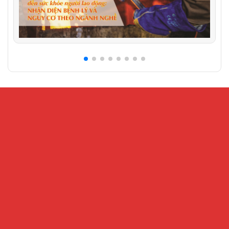
CỔNG THÔNG TIN ĐIỆN TỬ VIỆN KHOA HỌC AN
TOÀN VÀ VỆ SINH LAO ĐỘNG
Địa chỉ:
Số 99 Trần Quốc Toản, phường Cửa Nam, Hà Nội – Số
216 Nguyễn Trãi, phường Đại Mỗ, Hà Nội
Điện thoại:
024.32202207 -
Fax:
024-38221503
Email:
Banbientap@vnniosh.vn
Thông tin đăng tải có tính chất tham khảo, không có giá trị về mặt
pháp lý
Tháng hiện tại : 27926