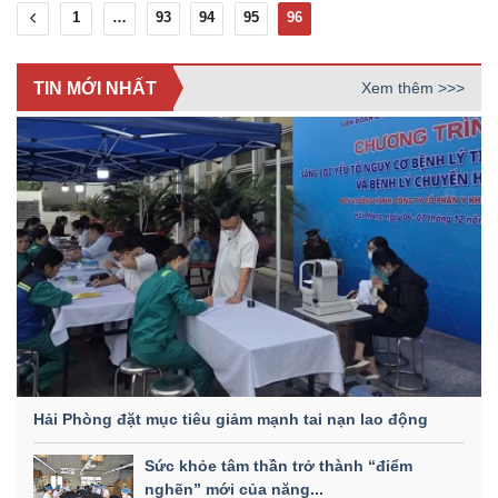
1
…
93
94
95
96
TIN MỚI NHẤT
Xem thêm >>>
Hải Phòng đặt mục tiêu giảm mạnh tai nạn lao động
Sức khỏe tâm thần trở thành “điểm
nghẽn” mới của năng...