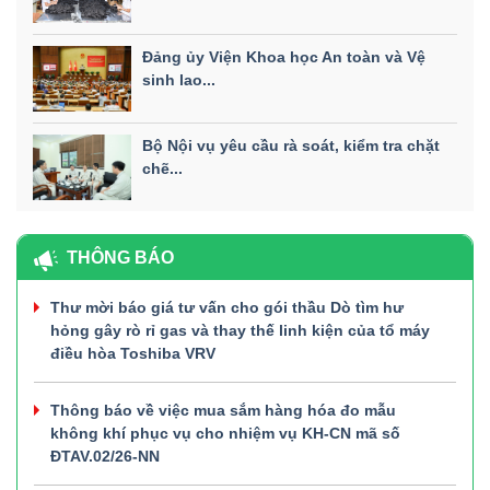
Đảng ủy Viện Khoa học An toàn và Vệ
sinh lao...
Bộ Nội vụ yêu cầu rà soát, kiểm tra chặt
chẽ...
THÔNG BÁO
Thư mời báo giá tư vấn cho gói thầu Dò tìm hư
hỏng gây rò rỉ gas và thay thế linh kiện của tổ máy
điều hòa Toshiba VRV
Thông báo về việc mua sắm hàng hóa đo mẫu
không khí phục vụ cho nhiệm vụ KH-CN mã số
ĐTAV.02/26-NN