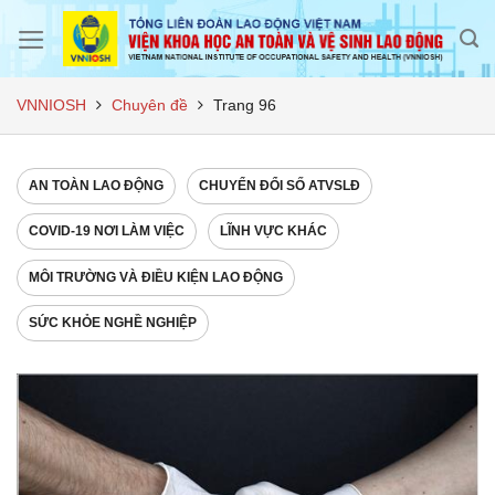
Skip
to
content
VNNIOSH
Chuyên đề
Trang 96
AN TOÀN LAO ĐỘNG
CHUYỂN ĐỔI SỐ ATVSLĐ
COVID-19 NƠI LÀM VIỆC
LĨNH VỰC KHÁC
MÔI TRƯỜNG VÀ ĐIỀU KIỆN LAO ĐỘNG
SỨC KHỎE NGHỀ NGHIỆP