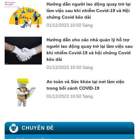
Hướng dẫn người lao động quay trở lại
làm việc sau khi nhiễm Covid-19 và Hội
chứng Covid kéo dài
01/12/2023
10:50 Sáng
Hướng dẫn cho các nhà quản lý hỗ trợ
người lao động quay trở lại làm việc sau
khi nhiễm Covid-19 và hội chứng Covid
kéo dài
01/12/2023
10:50 Sáng
An toàn và Sức khỏe tại nơi làm việc
trong bối cảnh COVID-19
01/12/2023
10:50 Sáng
CHUYÊN ĐỀ