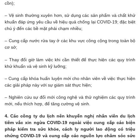
cồn);
– Vệ sinh thường xuyên hơn, sử dụng các sản phẩm và chất khử
khuẩn đáp ứng yêu cầu về hiệu quả chống lại COVID-19; đặc biệt
chú ý đến các bề mặt phải chạm nhiều;
– Cung cấp nước rửa tay ở các khu vực công cộng trong toàn bộ
cơ sở;
– Thay đổi giờ làm việc khi cần thiết để thực hiện các quy trình
khử khuẩn và vệ sinh kỹ lưỡng;
– Cung cấp khóa huấn luyện mới cho nhân viên về việc thực hiện
các giải pháp này với sự giám sát thực hiện;
– Nghiên cứu sự đổi mới công nghệ và thử nghiệm các quy trình
mới, nếu thích hợp, để tăng cường vệ sinh.
4. Các công ty du lịch nên khuyến nghị nhân viên du lịch
tiêm vắc xin ngừa COVID-19 ngoài việc cung cấp các biện
pháp kiểm tra sức khỏe, cách ly người lao động có triệu
chứng COVID-19 và cung cấp các nguồn lực chăm sóc sức