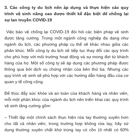
3. Các công ty du lịch nên áp dụng và thực hiện các quy
trình vệ sinh nâng cao được thiết kế đặc biệt để chống lại
sự lan truyền COVID-19
Việc bảo vệ chống lại COVID-19 đòi hỏi các biện pháp vệ sinh
được tăng cường. Trong một ngành công nghiệp đa dạng như
ngành du lịch, các phương pháp cụ thể sẽ khác nhau giữa các
phân khúc. Mỗi công ty du lịch sẽ tiếp tục thay đổi các quy trình
cho phù hợp với môi trường hoạt động và sự mong đợi từ khách
hàng của họ. Một số công ty sẽ áp dụng các phương pháp được
thông qua bởi dịch vụ chứng nhận của bên thứ ba. Nhưng các
quy trình vệ sinh sẽ phù hợp với các hướng dẫn hàng đầu của cơ
quan y tế công cộng.
Để thúc đẩy sức khỏe và an toàn của khách hàng và nhân viên,
mỗi một phân khúc của ngành du lịch nên triển khai các quy trình
vệ sinh tăng cường gồm:
– Thiết lập một chính sách thực hiện rửa tay thường xuyên hơn
cho tất cả nhân viên, trong trường hợp không rửa tay, hãy sử
dụng thường xuyên chất khử trùng tay có cồn (ít nhất có 60%