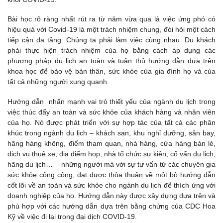
Bài học rõ ràng nhất rút ra từ năm vừa qua là việc ứng phó có
hiệu quả với Covid-19 là một trách nhiệm chung, đòi hỏi một cách
tiếp cận đa tầng. Chúng ta phải làm việc cùng nhau. Du khách
phải thực hiện trách nhiệm của họ bằng cách áp dụng các
phương pháp du lịch an toàn và tuân thủ hướng dẫn dựa trên
khoa học để bảo vệ bản thân, sức khỏe của gia đình họ và của
tất cả những người xung quanh.
Hướng dẫn nhấn mạnh vai trò thiết yếu của ngành du lịch trong
việc thúc đẩy an toàn và sức khỏe của khách hàng và nhân viên
của họ. Nó được phát triển với sự hợp tác của tất cả các phân
khúc trong ngành du lịch – khách sạn, khu nghỉ dưỡng, sân bay,
hãng hàng không, điểm tham quan, nhà hàng, cửa hàng bán lẻ,
dịch vụ thuê xe, địa điểm họp, nhà tổ chức sự kiện, cố vấn du lịch,
hãng du lịch… – những người mà với sự tư vấn từ các chuyên gia
sức khỏe công cộng, đạt được thỏa thuận về một bộ hướng dẫn
cốt lõi về an toàn và sức khỏe cho ngành du lịch để thích ứng với
doanh nghiệp của họ. Hướng dẫn này được xây dựng dựa trên và
phù hợp với các hướng dẫn dựa trên bằng chứng của CDC Hoa
Kỹ về việc đi lại trong đại dịch COVID-19.