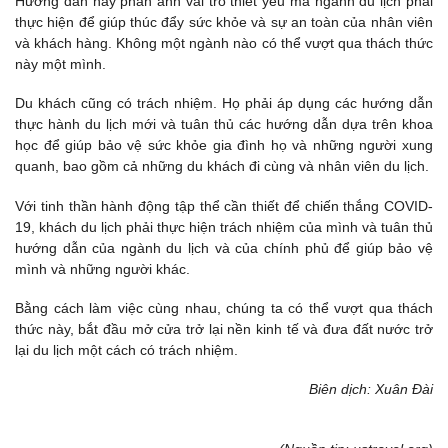
Hướng dẫn này phản ánh vai trò thiết yếu mà ngành du lịch phải
thực hiện để giúp thúc đẩy sức khỏe và sự an toàn của nhân viên
và khách hàng. Không một ngành nào có thể vượt qua thách thức
này một mình.
Du khách cũng có trách nhiệm. Họ phải áp dụng các hướng dẫn
thực hành du lịch mới và tuân thủ các hướng dẫn dựa trên khoa
học để giúp bảo vệ sức khỏe gia đình họ và những người xung
quanh, bao gồm cả những du khách đi cùng và nhân viên du lịch.
Với tinh thần hành động tập thể cần thiết để chiến thắng COVID-
19, khách du lịch phải thực hiện trách nhiệm của mình và tuân thủ
hướng dẫn của ngành du lịch và của chính phủ để giúp bảo vệ
mình và những người khác.
Bằng cách làm việc cùng nhau, chúng ta có thể vượt qua thách
thức này, bắt đầu mở cửa trở lại nền kinh tế và đưa đất nước trở
lại du lịch một cách có trách nhiệm.
Biên dịch: Xuân Đài