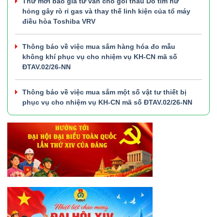
Thư mời báo giá tư vấn cho gói thầu Dò tìm hư
hỏng gây rò rỉ gas và thay thế linh kiện của tổ máy
điều hòa Toshiba VRV
Thông báo về việc mua sắm hàng hóa đo mẫu
không khí phục vụ cho nhiệm vụ KH-CN mã số
ĐTAV.02/26-NN
Thông báo về việc mua sắm một số vật tư thiết bị
phục vụ cho nhiệm vụ KH-CN mã số ĐTAV.02/26-NN