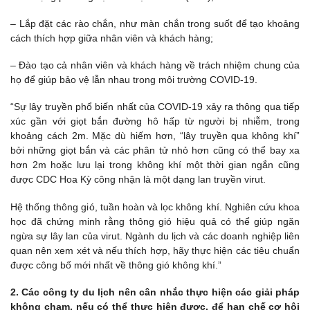
– Lắp đặt các rào chắn, như màn chắn trong suốt để tạo khoảng
cách thích hợp giữa nhân viên và khách hàng;
– Đào tạo cả nhân viên và khách hàng về trách nhiệm chung của
họ để giúp bảo vệ lẫn nhau trong môi trường COVID-19.
“Sự lây truyền phổ biến nhất của COVID-19 xảy ra thông qua tiếp
xúc gần với giọt bắn đường hô hấp từ người bị nhiễm, trong
khoảng cách 2m. Mặc dù hiếm hơn, “lây truyền qua không khí”
bởi những giọt bắn và các phân tử nhỏ hơn cũng có thể bay xa
hơn 2m hoặc lưu lại trong không khí một thời gian ngắn cũng
được CDC Hoa Kỳ công nhận là một dạng lan truyền virut.
Hệ thống thông gió, tuần hoàn và lọc không khí. Nghiên cứu khoa
học đã chứng minh rằng thông gió hiệu quả có thể giúp ngăn
ngừa sự lây lan của virut. Ngành du lịch và các doanh nghiệp liên
quan nên xem xét và nếu thích hợp, hãy thực hiện các tiêu chuẩn
được công bố mới nhất về thông gió không khí.”
2. Các công ty du lịch nên cân nhắc thực hiện các giải pháp
không chạm, nếu có thể thực hiện được, để hạn chế cơ hội