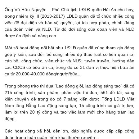
Ông Vũ Hữu Nguyện – Phó Chủ tịch LĐLĐ quận Hải An cho hay,
trong nhiệm kỳ III (2013-2017) LĐLĐ quận đã tổ chức nhiều công
việc để đại diện và bảo vệ quyền, lợi ích hợp pháp, chính đáng
của đoàn viên và NLĐ. Từ đó đời sống của đoàn viên và NLĐ
được ổn định và nâng cao.
Một số hoạt động nổi bật như LĐLĐ quận đã cùng tham gia đóng
góp ý kiến, sửa đổi, bổ sung nhiều dự thảo luật có liên quan tới
cán bộ, công chức, viên chức và NLĐ; tuyên truyền, hướng dẫn
các CĐCS có bữa ăn ca, trong đó có 31 đơn vị thực hiện bữa ăn
ca từ 20.000-40.000 đồng/người/bữa…
Trong phong trào thi đua “Lao động giỏi, lao động sáng tạo” đã có
215 công trình, sản phẩm, phần việc thi đua, 561 đề tài, sáng
kiến chuyên đề trong đó có 7 sáng kiến được Tổng LĐLĐ Việt
Nam tặng Bằng Lao động sáng tạo, 15 công trình có giá trị lớn,
làm lợi trên 20 tỷ đồng và tạo việc làm mới cho hàng trăm lao
động.
Các hoạt động xã hội, đền ơn, đáp nghĩa được cấp cấp công
đoàn trong toàn quận triển khai thường xuyên…