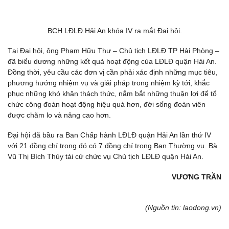
BCH LĐLĐ Hải An khóa IV ra mắt Đại hội.
Tại Đại hội, ông Phạm Hữu Thư – Chủ tịch LĐLĐ TP Hải Phòng –
đã biểu dương những kết quả hoạt động của LĐLĐ quận Hải An.
Đồng thời, yêu cầu các đơn vị cần phải xác định những mục tiêu,
phương hướng nhiệm vụ và giải pháp trong nhiệm kỳ tới, khắc
phục những khó khăn thách thức, nắm bắt những thuận lợi để tổ
chức công đoàn hoạt động hiệu quả hơn, đời sống đoàn viên
được chăm lo và nâng cao hơn.
Đại hội đã bầu ra Ban Chấp hành LĐLĐ quận Hải An lần thứ IV
với 21 đồng chí trong đó có 7 đồng chí trong Ban Thường vụ. Bà
Vũ Thị Bích Thủy tái cử chức vụ Chủ tịch LĐLĐ quận Hải An.
VƯƠNG TRẦN
(Nguồn tin: laodong.vn)