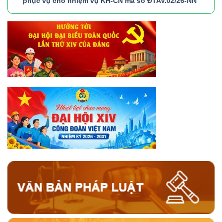
phục vụ cho nhiệm vụ KH-CN mã số ĐTAV.02/26-NN