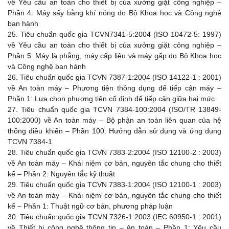
về Yêu cầu an toàn cho thiết bị của xưởng giặt công nghiệp –
Phần 4: Máy sấy bằng khí nóng do Bộ Khoa học và Công nghệ
ban hành
25.
Tiêu chuẩn quốc gia TCVN7341-5:2004 (ISO 10472-5: 1997)
về Yêu cầu an toàn cho thiết bị của xưởng giặt công nghiệp –
Phần 5: Máy là phẳng, máy cấp liệu và máy gấp do Bộ Khoa học
và Công nghệ ban hành
26.
Tiêu chuẩn quốc gia TCVN 7387-1:2004 (ISO 14122-1 : 2001)
về An toàn máy – Phương tiện thông dụng để tiếp cận máy –
Phần 1: Lựa chọn phương tiện cố định để tiếp cận giữa hai mức
27.
Tiêu chuẩn quốc gia TCVN 7384-100:2004 (ISO/TR 13849-
100:2000) về An toàn máy – Bộ phận an toàn liên quan của hệ
thống điều khiển – Phần 100: Hướng dẫn sử dụng và ứng dụng
TCVN 7384-1
28.
Tiêu chuẩn quốc gia TCVN 7383-2:2004 (ISO 12100-2 : 2003)
về An toàn máy – Khái niệm cơ bản, nguyên tắc chung cho thiết
kế – Phần 2: Nguyên tắc kỹ thuật
29.
Tiêu chuẩn quốc gia TCVN 7383-1:2004 (ISO 12100-1 : 2003)
về An toàn máy – Khái niệm cơ bản, nguyên tắc chung cho thiết
kế – Phần 1: Thuật ngữ cơ bản, phương pháp luận
30.
Tiêu chuẩn quốc gia TCVN 7326-1:2003 (IEC 60950-1 : 2001)
về Thiết bị công nghệ thông tin – An toàn – Phần 1: Yêu cầu