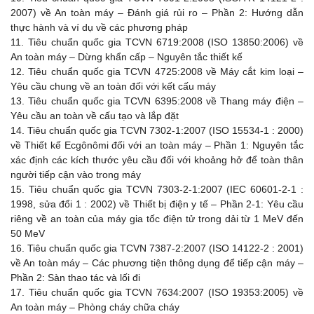
2007) về An toàn máy – Đánh giá rủi ro – Phần 2: Hướng dẫn
thực hành và ví dụ về các phương pháp
11.
Tiêu chuẩn quốc gia TCVN 6719:2008 (ISO 13850:2006) về
An toàn máy – Dừng khẩn cấp – Nguyên tắc thiết kế
12.
Tiêu chuẩn quốc gia TCVN 4725:2008 về Máy cắt kim loại –
Yêu cầu chung về an toàn đối với kết cấu máy
13.
Tiêu chuẩn quốc gia TCVN 6395:2008 về Thang máy điện –
Yêu cầu an toàn về cấu tạo và lắp đặt
14.
Tiêu chuẩn quốc gia TCVN 7302-1:2007 (ISO 15534-1 : 2000)
về Thiết kế Ecgônômi đối với an toàn máy – Phần 1: Nguyên tắc
xác định các kích thước yêu cầu đối với khoảng hở để toàn thân
người tiếp cận vào trong máy
15.
Tiêu chuẩn quốc gia TCVN 7303-2-1:2007 (IEC 60601-2-1 :
1998, sửa đổi 1 : 2002) về Thiết bị điện y tế – Phần 2-1: Yêu cầu
riêng về an toàn của máy gia tốc điện tử trong dải từ 1 MeV đến
50 MeV
16.
Tiêu chuẩn quốc gia TCVN 7387-2:2007 (ISO 14122-2 : 2001)
về An toàn máy – Các phương tiện thông dụng để tiếp cận máy –
Phần 2: Sàn thao tác và lối đi
17.
Tiêu chuẩn quốc gia TCVN 7634:2007 (ISO 19353:2005) về
An toàn máy – Phòng cháy chữa cháy