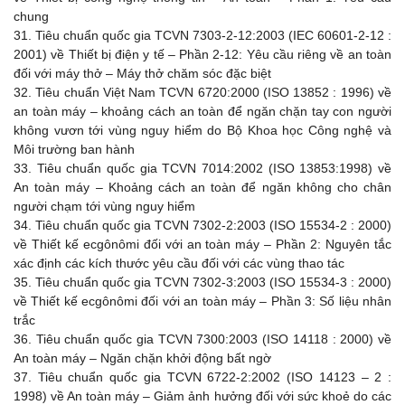
chung
31.
Tiêu chuẩn quốc gia TCVN 7303-2-12:2003 (IEC 60601-2-12 :
2001) về Thiết bị điện y tế – Phần 2-12: Yêu cầu riêng về an toàn
đối với máy thở – Máy thở chăm sóc đặc biệt
32.
Tiêu chuẩn Việt Nam TCVN 6720:2000 (ISO 13852 : 1996) về
an toàn máy – khoảng cách an toàn để ngăn chặn tay con người
không vươn tới vùng nguy hiểm do Bộ Khoa học Công nghệ và
Môi trường ban hành
33.
Tiêu chuẩn quốc gia TCVN 7014:2002 (ISO 13853:1998) về
An toàn máy – Khoảng cách an toàn để ngăn không cho chân
người chạm tới vùng nguy hiểm
34.
Tiêu chuẩn quốc gia TCVN 7302-2:2003 (ISO 15534-2 : 2000)
về Thiết kế ecgônômi đối với an toàn máy – Phần 2: Nguyên tắc
xác định các kích thước yêu cầu đối với các vùng thao tác
35.
Tiêu chuẩn quốc gia TCVN 7302-3:2003 (ISO 15534-3 : 2000)
về Thiết kế ecgônômi đối với an toàn máy – Phần 3: Số liệu nhân
trắc
36.
Tiêu chuẩn quốc gia TCVN 7300:2003 (ISO 14118 : 2000) về
An toàn máy – Ngăn chặn khởi động bất ngờ
37.
Tiêu chuẩn quốc gia TCVN 6722-2:2002 (ISO 14123 – 2 :
1998) về An toàn máy – Giảm ảnh hưởng đối với sức khoẻ do các