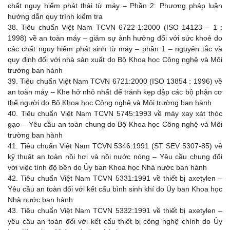
chất nguy hiểm phát thải từ máy – Phần 2: Phương pháp luận
hướng dẫn quy trình kiểm tra
38.
Tiêu chuẩn Việt Nam TCVN 6722-1:2000 (ISO 14123 – 1 :
1998) về an toàn máy – giảm sự ảnh hưởng đối với sức khoẻ do
các chất nguy hiểm phát sinh từ máy – phần 1 – nguyên tắc và
quy định đối với nhà sản xuất do Bộ Khoa học Công nghệ và Môi
trường ban hành
39.
Tiêu chuẩn Việt Nam TCVN 6721:2000 (ISO 13854 : 1996) về
an toàn máy – Khe hở nhỏ nhất để tránh kẹp dập các bộ phận cơ
thể người do Bộ Khoa học Công nghệ và Môi trường ban hành
40.
Tiêu chuẩn Việt Nam TCVN 5745:1993 về máy xay xát thóc
gạo – Yêu cầu an toàn chung do Bộ Khoa học Công nghệ và Môi
trường ban hành
41.
Tiêu chuẩn Việt Nam TCVN 5346:1991 (ST SEV 5307-85) về
kỹ thuật an toàn nồi hơi và nồi nước nóng – Yêu cầu chung đối
với việc tính độ bền do Ủy ban Khoa học Nhà nước ban hành
42.
Tiêu chuẩn Việt Nam TCVN 5331:1991 về thiết bị axetylen –
Yêu cầu an toàn đối với kết cấu bình sinh khí do Ủy ban Khoa học
Nhà nước ban hành
43.
Tiêu chuẩn Việt Nam TCVN 5332:1991 về thiết bị axetylen –
yêu cầu an toàn đối với kết cấu thiết bị công nghệ chính do Ủy