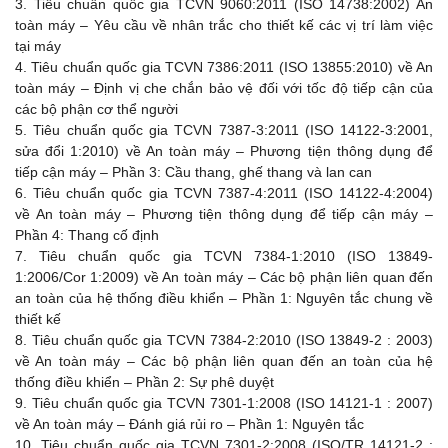
3.
Tiêu chuẩn quốc gia TCVN 9060:2011 (ISO 14738:2002) An
toàn máy – Yêu cầu về nhân trắc cho thiết kế các vị trí làm việc
tại máy
4.
Tiêu chuẩn quốc gia TCVN 7386:2011 (ISO 13855:2010) về An
toàn máy – Định vị che chắn bảo vệ đối với tốc độ tiếp cận của
các bộ phận cơ thể người
5.
Tiêu chuẩn quốc gia TCVN 7387-3:2011 (ISO 14122-3:2001,
sửa đổi 1:2010) về An toàn máy – Phương tiện thông dụng để
tiếp cận máy – Phần 3: Cầu thang, ghế thang và lan can
6.
Tiêu chuẩn quốc gia TCVN 7387-4:2011 (ISO 14122-4:2004)
về An toàn máy – Phương tiện thông dụng để tiếp cận máy –
Phần 4: Thang cố định
7.
Tiêu chuẩn quốc gia TCVN 7384-1:2010 (ISO 13849-
1:2006/Cor 1:2009) về An toàn máy – Các bộ phận liên quan đến
an toàn của hệ thống điều khiển – Phần 1: Nguyên tắc chung về
thiết kế
8.
Tiêu chuẩn quốc gia TCVN 7384-2:2010 (ISO 13849-2 : 2003)
về An toàn máy – Các bộ phận liên quan đến an toàn của hệ
thống điều khiển – Phần 2: Sự phê duyệt
9.
Tiêu chuẩn quốc gia TCVN 7301-1:2008 (ISO 14121-1 : 2007)
về An toàn máy – Đánh giá rủi ro – Phần 1: Nguyên tắc
10.
Tiêu chuẩn quốc gia TCVN 7301-2:2008 (ISO/TR 14121-2 :