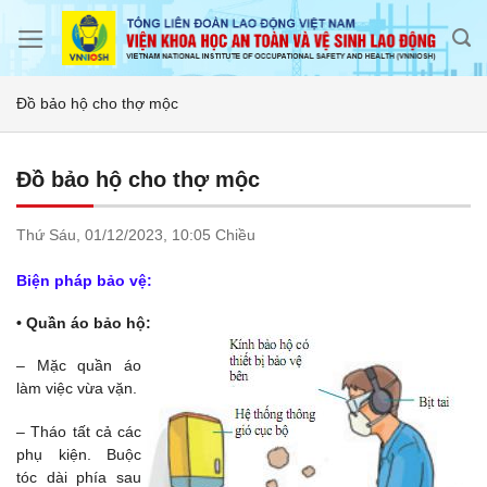
Skip
to
content
Đồ bảo hộ cho thợ mộc
Đồ bảo hộ cho thợ mộc
Thứ Sáu,
01/12/2023,
10:05 Chiều
Biện pháp bảo vệ:
• Quần áo bảo hộ:
– Mặc quần áo
làm việc vừa vặn.
– Tháo tất cả các
phụ kiện. Buộc
tóc dài phía sau