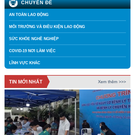
CHUYÊN ĐỀ
AN TOÀN LAO ĐỘNG
MÔI TRƯỜNG VÀ ĐIỀU KIỆN LAO ĐỘNG
SỨC KHỎE NGHỀ NGHIỆP
COVID-19 NƠI LÀM VIỆC
LĨNH VỰC KHÁC
TIN MỚI NHẤT
Xem thêm >>>