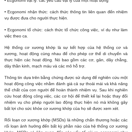
• Ecgonomi vật lý: các yêu cầu vật lý của một hoạt động
• Ecgonomi nhận thức: cách thức thông tin liên quan đến nhiệm
vụ được đưa cho người thực hiện.
• Ecgonomi tổ chức: cách thức tổ chức công việc, ví dụ như làm
việc theo ca.
Hệ thống cơ xương khớp là sự kết hợp của hệ thống cơ và
xương, hoạt động cùng nhau để cho phép cơ thể di chuyển và
thực hiện các hoạt động. Nó bao gồm các cơ, gân, dây chằng,
dây thần kinh, mạch máu và các mô hỗ trợ.
Thông tin dựa trên bằng chứng được sử dụng để nghiên cứu một
hoạt động công việc nhằm đánh giá cả sự thoải mái và khả năng
thể chất của con người để hoàn thành nhiệm vụ. Sau khi nghiên
cứu hoạt động công việc, các cơ hội để thiết kế lại hoặc thay đổi
nhiệm vụ cho phép người lao động thực hiện nó mà không gây
bất lợi cho sức khỏe cơ xương khớp của họ sẽ được xem xét.
Rối loạn cơ xương khớp (MSDs) là những chấn thương hoặc các
rối loạn ảnh hưởng đến bất kỳ phần nào của hệ thống cơ xương