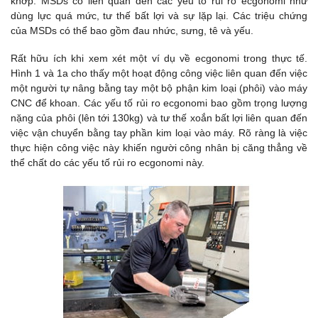
khớp. MSDs có liên quan đến các yếu tố rủi ro ecgonomi như
dùng lực quá mức, tư thế bất lợi và sự lặp lại. Các triệu chứng
của MSDs có thể bao gồm đau nhức, sưng, tê và yếu.
Rất hữu ích khi xem xét một ví dụ về ecgonomi trong thực tế.
Hình 1 và 1a cho thấy một hoạt động công việc liên quan đến việc
một người tự nâng bằng tay một bộ phận kim loại (phôi) vào máy
CNC để khoan. Các yếu tố rủi ro ecgonomi bao gồm trọng lượng
nặng của phôi (lên tới 130kg) và tư thế xoắn bất lợi liên quan đến
việc vận chuyển bằng tay phần kim loại vào máy. Rõ ràng là việc
thực hiện công việc này khiến người công nhân bị căng thẳng về
thể chất do các yếu tố rủi ro ecgonomi này.