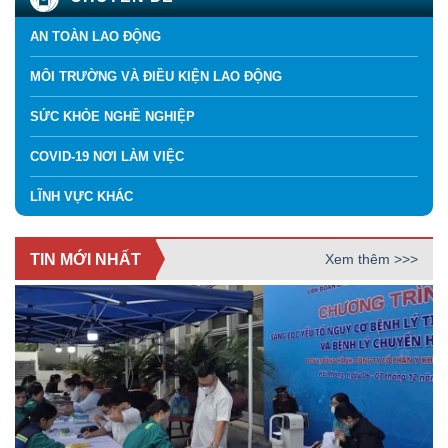
AN TOÀN LAO ĐỘNG
MÔI TRƯỜNG VÀ ĐIỀU KIỆN LAO ĐỘNG
SỨC KHỎE NGHỀ NGHIỆP
COVID-19 NƠI LÀM VIỆC
LĨNH VỰC KHÁC
TIN MỚI NHẤT
Xem thêm >>>