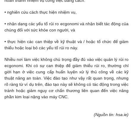
hoàn thành nhiệm vụ công việc bằng cách:
• nghiên cứu cách thực hiện nhiệm vụ,
• nhận dạng các yếu tố rủi ro ecgonomi và nhận biết tác động của
chúng đối với sức khỏe con người, và
• thực hiện các can thiệp về kỹ thuật và / hoặc tổ chức để giảm
thiểu hoặc loại bỏ các yếu tố rủi ro này.
Nhiều nơi làm việc không chú trọng đầy đủ vào việc quản lý rủi ro
ecgonomi. Khi có sự can thiệp để giảm thiểu rủi ro, thường chỉ
giới hạn ở việc cung cấp huấn luyện xử lý thủ công về các kỹ
thuật nâng an toàn. Việc đào tạo như vậy rất quan trọng, nhưng
rõ ràng từ ví dụ trên, đào tạo này sẽ không có tác động trong việc
tránh hoặc giảm nguy cơ chấn thương liên quan đến việc nâng
phần kim loại nặng vào máy CNC.
(Nguồn tin: hsa.ie)