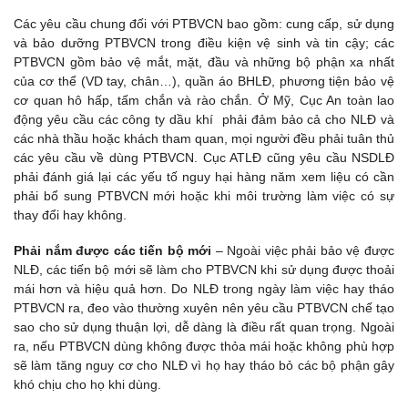
Các yêu cầu chung đối với PTBVCN bao gồm: cung cấp, sử dụng
và bảo dưỡng PTBVCN trong điều kiện vệ sinh và tin cậy; các
PTBVCN gồm bảo vệ mắt, mặt, đầu và những bộ phận xa nhất
của cơ thể (VD tay, chân…), quần áo BHLĐ, phương tiện bảo vệ
cơ quan hô hấp, tấm chắn và rào chắn. Ở Mỹ, Cục An toàn lao
động yêu cầu các công ty dầu khí phải đảm bảo cả cho NLĐ và
các nhà thầu hoặc khách tham quan, mọi người đều phải tuân thủ
các yêu cầu về dùng PTBVCN. Cục ATLĐ cũng yêu cầu NSDLĐ
phải đánh giá lại các yếu tố nguy hại hàng năm xem liệu có cần
phải bổ sung PTBVCN mới hoặc khi môi trường làm việc có sự
thay đổi hay không.
Phải nắm được các tiến bộ mới
– Ngoài việc phải bảo vệ được
NLĐ, các tiến bộ mới sẽ làm cho PTBVCN khi sử dụng được thoải
mái hơn và hiệu quả hơn. Do NLĐ trong ngày làm việc hay tháo
PTBVCN ra, đeo vào thường xuyên nên yêu cầu PTBVCN chế tạo
sao cho sử dụng thuận lợi, dễ dàng là điều rất quan trọng. Ngoài
ra, nếu PTBVCN dùng không được thỏa mái hoặc không phù hợp
sẽ làm tăng nguy cơ cho NLĐ vì họ hay tháo bỏ các bộ phận gây
khó chịu cho họ khi dùng.