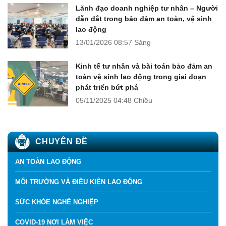
Lãnh đạo doanh nghiệp tư nhân – Người
dẫn dắt trong bảo đảm an toàn, vệ sinh
lao động
13/01/2026
08:57 Sáng
Kinh tế tư nhân và bài toán bảo đảm an
toàn vệ sinh lao động trong giai đoạn
phát triển bứt phá
05/11/2025
04:48 Chiều
CHUYÊN ĐỀ
AN TOÀN LAO ĐỘNG
MÔI TRƯỜNG VÀ ĐIỀU KIỆN LAO ĐỘNG
SỨC KHỎE NGHỀ NGHIỆP
COVID-19 NƠI LÀM VIỆC