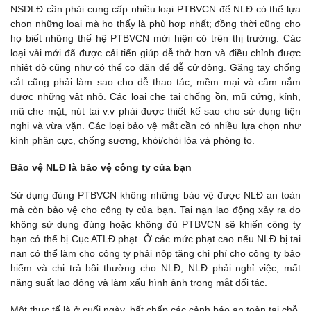
NSDLĐ cần phải cung cấp nhiều loại PTBVCN để NLĐ có thể lựa
chọn những loại mà họ thấy là phù hợp nhất; đồng thời cũng cho
họ biết những thế hệ PTBVCN mới hiện có trên thị trường. Các
loại vải mới đã được cải tiến giúp dễ thở hơn và điều chỉnh được
nhiệt độ cũng như có thể co dãn để dễ cử động. Găng tay chống
cắt cũng phải làm sao cho dễ thao tác, mềm mại và cầm nắm
được những vật nhỏ. Các loại che tai chống ồn, mũ cứng, kính,
mũ che mặt, nút tai v.v phải được thiết kế sao cho sử dụng tiện
nghi và vừa vặn. Các loại bảo vệ mắt cần có nhiều lựa chọn như
kính phân cực, chống sương, khói/chói lóa và phóng to.
Bảo vệ NLĐ là bảo vệ công ty của bạn
Sử dụng đúng PTBVCN không những bảo vệ được NLĐ an toàn
mà còn bảo vệ cho công ty của bạn. Tai nạn lao động xảy ra do
không sử dụng đúng hoặc không đủ PTBVCN sẽ khiến công ty
bạn có thể bị Cục ATLĐ phạt. Ở các mức phạt cao nếu NLĐ bị tai
nạn có thể làm cho công ty phải nộp tăng chi phí cho công ty bảo
hiểm và chi trả bồi thường cho NLĐ, NLĐ phải nghỉ việc, mất
năng suất lao động và làm xấu hình ảnh trong mắt đối tác.
Một thực tế là ở cuối ngày, bất chấp các cảnh báo an toàn tại chỗ