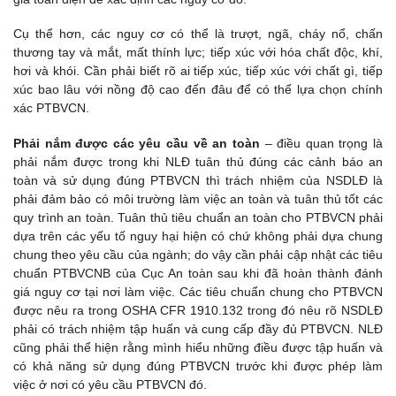
Cụ thể hơn, các nguy cơ có thể là trượt, ngã, cháy nổ, chấn
thương tay và mắt, mất thính lực; tiếp xúc với hóa chất độc, khí,
hơi và khói. Cần phải biết rõ ai tiếp xúc, tiếp xúc với chất gì, tiếp
xúc bao lâu với nồng độ cao đến đâu để có thể lựa chọn chính
xác PTBVCN.
Phải nắm được các yêu cầu về an toàn
– điều quan trọng là
phải nắm được trong khi NLĐ tuân thủ đúng các cảnh báo an
toàn và sử dụng đúng PTBVCN thì trách nhiệm của NSDLĐ là
phải đảm bảo có môi trường làm việc an toàn và tuân thủ tốt các
quy trình an toàn. Tuân thủ tiêu chuẩn an toàn cho PTBVCN phải
dựa trên các yếu tố nguy hại hiện có chứ không phải dựa chung
chung theo yêu cầu của ngành; do vậy cần phải cập nhật các tiêu
chuẩn PTBVCNB của Cục An toàn sau khi đã hoàn thành đánh
giá nguy cơ tại nơi làm việc. Các tiêu chuẩn chung cho PTBVCN
được nêu ra trong OSHA CFR 1910.132 trong đó nêu rõ NSDLĐ
phải có trách nhiệm tập huấn và cung cấp đầy đủ PTBVCN. NLĐ
cũng phải thể hiện rằng mình hiểu những điều được tập huấn và
có khả năng sử dụng đúng PTBVCN trước khi được phép làm
việc ở nơi có yêu cầu PTBVCN đó.