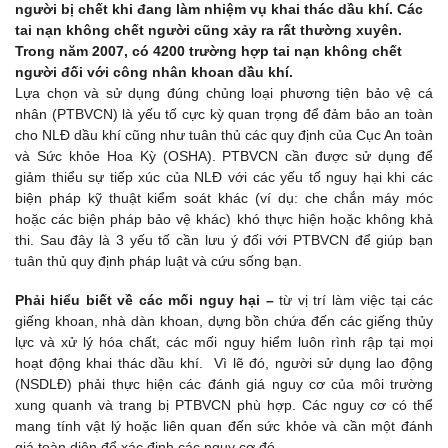
người bị chết khi đang làm nhiệm vụ khai thác dầu khí. Các
tai nạn không chết người cũng xảy ra rất thường xuyên.
Trong năm 2007, có 4200 trường hợp tai nạn không chết
người đối với công nhân khoan dầu khí.
Lựa chọn và sử dụng đúng chủng loại phương tiện bảo vệ cá
nhân (PTBVCN) là yếu tố cực kỳ quan trọng để đảm bảo an toàn
cho NLĐ dầu khí cũng như tuân thủ các quy định của Cục An toàn
và Sức khỏe Hoa Kỳ (OSHA). PTBVCN cần được sử dụng để
giảm thiểu sự tiếp xúc của NLĐ với các yếu tố nguy hại khi các
biện pháp kỹ thuật kiểm soát khác (ví dụ: che chắn máy móc
hoặc các biện pháp bảo vệ khác) khó thực hiện hoặc không khả
thi. Sau đây là 3 yếu tố cần lưu ý đối với PTBVCN để giúp bạn
tuân thủ quy định pháp luật và cứu sống bạn.
Phải hiểu biết về các mối nguy hại –
từ vị trí làm việc tại các
giếng khoan, nhà dàn khoan, dựng bồn chứa đến các giếng thủy
lực và xử lý hóa chất, các mối nguy hiểm luôn rình rập tại mọi
hoạt động khai thác dầu khí. Vì lẽ đó, người sử dụng lao động
(NSDLĐ) phải thực hiện các đánh giá nguy cơ của môi trường
xung quanh và trang bị PTBVCN phù hợp. Các nguy cơ có thể
mang tính vật lý hoặc liên quan đến sức khỏe và cần một đánh
giá toàn diện để xác định các nguy cơ đó.