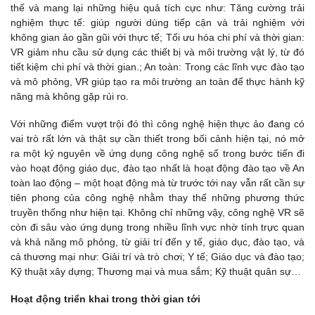
thế và mang lại những hiệu quả tích cực như: Tăng cường trải
nghiệm thực tế: giúp người dùng tiếp cận và trải nghiệm với
không gian ảo gần gũi với thực tế; Tối ưu hóa chi phí và thời gian:
VR giảm nhu cầu sử dụng các thiết bị và môi trường vật lý, từ đó
tiết kiệm chi phí và thời gian.; An toàn: Trong các lĩnh vực đào tạo
và mô phỏng, VR giúp tạo ra môi trường an toàn để thực hành kỹ
năng mà không gặp rủi ro.
Với những điểm vượt trội đó thì công nghệ hiện thực ảo đang có
vai trò rất lớn và thật sự cần thiết trong bối cảnh hiện tại, nó mở
ra một kỷ nguyên về ứng dụng công nghệ số trong bước tiến đi
vào hoạt động giáo dục, đào tạo nhất là hoạt động đào tạo về An
toàn lao động – một hoạt động mà từ trước tới nay vẫn rất cần sự
tiên phong của công nghệ nhằm thay thế những phương thức
truyền thống như hiện tại. Không chỉ những vậy, công nghệ VR sẽ
còn đi sâu vào ứng dụng trong nhiều lĩnh vực nhờ tính trực quan
và khả năng mô phỏng, từ giải trí đến y tế, giáo dục, đào tạo, và
cả thương mại như: Giải trí và trò chơi; Y tế; Giáo dục và đào tạo;
Kỹ thuật xây dựng; Thương mại và mua sắm; Kỹ thuật quân sự…
Hoạt động triển khai trong thời gian tới