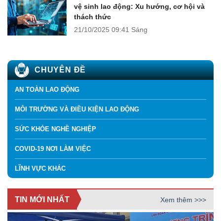
vệ sinh lao động: Xu hướng, cơ hội và
thách thức
21/10/2025
09:41 Sáng
CHUYÊN ĐỀ
AN TOÀN LAO ĐỘNG
MÔI TRƯỜNG VÀ ĐIỀU KIỆN LAO ĐỘNG
SỨC KHỎE NGHỀ NGHIỆP
COVID-19 NƠI LÀM VIỆC
LĨNH VỰC KHÁC
TIN MỚI NHẤT
Xem thêm >>>