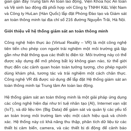
gian gần đây Trung tâm An toàn lao động, Viện Khoa học An toàn
và Vệ sinh lao động đã phối hợp với Công ty TNHH K&L Việt Nam
và Công ty HuLan (Hàn Quốc) lắp đặt Phòng Đào tạo và Giám sát
an toàn thông minh tại địa chỉ số 216 đường Nguyễn Trãi, Hà Nội.
Giới thiệu về hệ thống giám sát an toàn thông minh
Công nghệ hiện thực ảo (Virtual Reality – VR) là một công nghệ
tiên tiến cho phép con người trải nghiệm một môi trường giả lập
gần như thật thông qua các thiết bị điện tử. Môi trường này có thể
được xây dựng để mô phỏng bất kỳ không gian nào, từ thế giới
thực đến các cảnh quan hoàn toàn tưởng tượng, cho phép người
dùng khám phá, tương tác và trải nghiệm một cách chân thực.
Công nghệ VR đã được sử dụng để lắp đặt Hệ thống giám sát an
toàn thông minh tại Trung tâm An toàn lao động.
Hệ thống giám sát an toàn thông minh là một giải pháp ứng dụng
các công nghệ hiện đại như trí tuệ nhân tạo (AI), Internet vạn vật
(IoT), và dữ liệu lớn (Big Data) để giám sát và quản lý các yếu tố
an toàn trong môi trường làm việc một cách hiệu quả và chính
xác. Hệ thống này có khả năng thu thập, phân tích dữ liệu từ các
thiết bị cảm biến, camera, và các thiết bị di động để cảnh báo