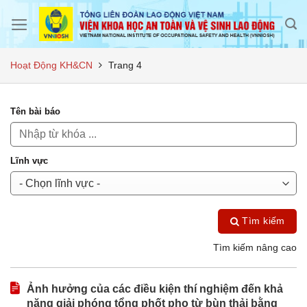
Skip
to
content
Hoạt Động KH&CN
Trang 4
Tên bài báo
Lĩnh vực
Tìm kiếm
Tìm kiếm nâng cao
Ảnh hưởng của các điều kiện thí nghiệm đến khả
năng giải phóng tổng phốt pho từ bùn thải bằng