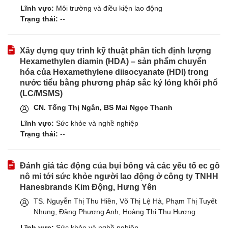
Lĩnh vực:
Môi trường và điều kiện lao động
Trạng thái:
--
Xây dựng quy trình kỹ thuật phân tích định lượng
Hexamethylen diamin (HDA) – sản phẩm chuyển
hóa của Hexamethylene diisocyanate (HDI) trong
nước tiểu bằng phương pháp sắc ký lỏng khối phổ
(LC/MSMS)
CN. Tống Thị Ngân, BS Mai Ngọc Thanh
Lĩnh vực:
Sức khỏe và nghề nghiệp
Trạng thái:
--
Đánh giá tác động của bụi bông và các yếu tố ec gô
nô mi tới sức khỏe người lao động ở công ty TNHH
Hanesbrands Kim Động, Hưng Yên
TS. Nguyễn Thị Thu Hiền, Võ Thị Lệ Hà, Phạm Thị Tuyết
Nhung, Đặng Phương Anh, Hoàng Thị Thu Hương
Lĩnh vực:
Sức khỏe và nghề nghiệp