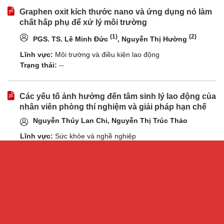
Graphen oxit kích thước nano và ứng dụng nó làm
chất hấp phụ để xử lý môi trường
(1)
(2)
PGS. TS. Lê Minh Đức
, Nguyễn Thị Hường
Lĩnh vực:
Môi trường và điều kiện lao động
Trạng thái:
--
Các yếu tố ảnh hưởng đến tâm sinh lý lao động của
nhân viên phòng thí nghiệm và giải pháp hạn chế
Nguyễn Thúy Lan Chi, Nguyễn Thị Trúc Thảo
Lĩnh vực:
Sức khỏe và nghề nghiệp
Trạng thái:
--
Đánh giá hiện trạng ô nhiễm vi sinh vật (vi khuẩn và
nấm mốc) trong môi trường lao động ngành dệt
may
Vũ Duy Thanh, Lê Anh Thư, Trần Thị Định