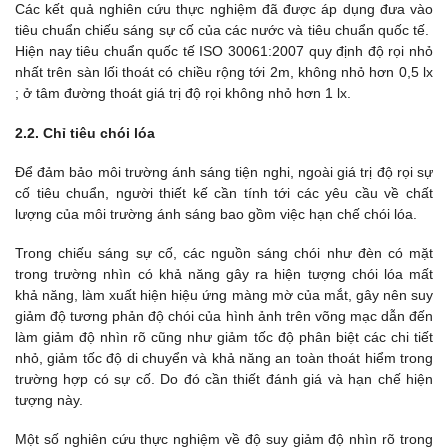
Các kết quả nghiên cứu thực nghiệm đã được áp dụng đưa vào
tiêu chuẩn chiếu sáng sự cố của các nước và tiêu chuẩn quốc tế.
Hiện nay tiêu chuẩn quốc tế ISO 30061:2007 quy định độ rọi nhỏ
nhất trên sàn lối thoát có chiều rộng tới 2m, không nhỏ hơn 0,5 lx
; ở tâm đường thoát giá trị độ rọi không nhỏ hơn 1 lx.
2.2. Chỉ tiêu chói lóa
Để đảm bảo môi trường ánh sáng tiện nghi, ngoài giá trị độ rọi sự
cố tiêu chuẩn, người thiết kế cần tính tới các yêu cầu về chất
lượng của môi trường ánh sáng bao gồm việc hạn chế chói lóa.
Trong chiếu sáng sự cố, các nguồn sáng chói như đèn có mặt
trong trường nhìn có khả năng gây ra hiện tượng chói lóa mất
khả năng, làm xuất hiện hiệu ứng màng mờ của mắt, gây nên suy
giảm độ tương phản độ chói của hình ảnh trên võng mạc dẫn đến
làm giảm độ nhìn rõ cũng như giảm tốc độ phân biệt các chi tiết
nhỏ, giảm tốc độ di chuyển và khả năng an toàn thoát hiểm trong
trường hợp có sự cố. Do đó cần thiết đánh giá và hạn chế hiện
tượng này.
Một số nghiên cứu thực nghiệm về độ suy giảm độ nhìn rõ trong