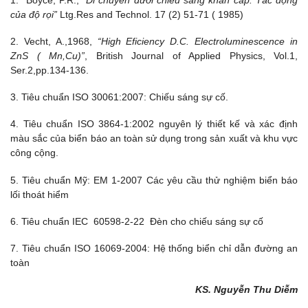
của độ rọi”
Ltg.Res and Technol. 17 (2) 51-71 ( 1985)
2. Vecht, A.,1968,
“High Eficiency D.C. Electroluminescence in
ZnS ( Mn,Cu)”
, British Journal of Applied Physics, Vol.1,
Ser.2,pp.134-136.
3. Tiêu chuẩn ISO 30061:2007: Chiếu sáng sự cố.
4. Tiêu chuẩn ISO 3864-1:2002 nguyên lý thiết kế và xác định
màu sắc của biển báo an toàn sử dụng trong sản xuất và khu vực
công cộng.
5. Tiêu chuẩn Mỹ: EM 1-2007 Các yêu cầu thử nghiệm biển báo
lối thoát hiểm
6. Tiêu chuẩn IEC 60598-2-22 Đèn cho chiếu sáng sự cố
7. Tiêu chuẩn ISO 16069-2004: Hệ thống biển chỉ dẫn đường an
toàn
KS. Nguyễn Thu Diễm