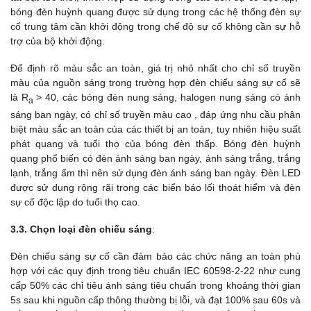
bóng đèn huỳnh quang được sử dụng trong các hệ thống đèn sự
cố trung tâm cần khởi động trong chế độ sự cố không cần sự hỗ
trợ của bộ khởi động.
Để định rõ màu sắc an toàn, giá trị nhỏ nhất cho chỉ số truyền
màu của nguồn sáng trong trường hợp đèn chiếu sáng sự cố sẽ
là R
> 40, các bóng đèn nung sáng, halogen nung sáng có ánh
a
sáng ban ngày, có chỉ số truyền màu cao , đáp ứng nhu cầu phân
biệt màu sắc an toàn của các thiết bị an toàn, tuy nhiên hiệu suất
phát quang và tuổi thọ của bóng đèn thấp. Bóng đèn huỳnh
quang phổ biến có đèn ánh sáng ban ngày, ánh sáng trắng, trắng
lạnh, trắng ấm thì nên sử dụng đèn ánh sáng ban ngày. Đèn LED
được sử dụng rộng rãi trong các biển báo lối thoát hiểm và đèn
sự cố độc lập do tuổi thọ cao.
3.3. Chọn loại đèn chiếu sáng
:
Đèn chiếu sáng sự cố cần đảm bảo các chức năng an toàn phù
hợp với các quy định trong tiêu chuẩn IEC 60598-2-22 như cung
cấp 50% các chỉ tiêu ánh sáng tiêu chuẩn trong khoảng thời gian
5s sau khi nguồn cấp thông thường bị lỗi, và đạt 100% sau 60s và