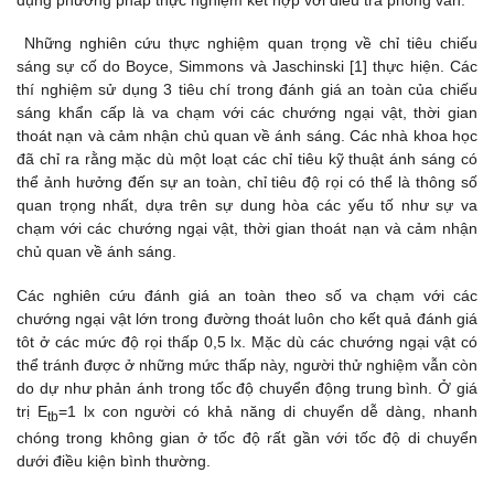
dụng phương pháp thực nghiệm kết hợp với điều tra phỏng vấn.
Những nghiên cứu thực nghiệm quan trọng về chỉ tiêu chiếu
sáng sự cố do Boyce, Simmons và Jaschinski [1] thực hiện. Các
thí nghiệm sử dụng 3 tiêu chí trong đánh giá an toàn của chiếu
sáng khẩn cấp là va chạm với các chướng ngại vật, thời gian
thoát nạn và cảm nhận chủ quan về ánh sáng. Các nhà khoa học
đã chỉ ra rằng mặc dù một loạt các chỉ tiêu kỹ thuật ánh sáng có
thể ảnh hưởng đến sự an toàn, chỉ tiêu độ rọi có thể là thông số
quan trọng nhất, dựa trên sự dung hòa các yếu tố như sự va
chạm với các chướng ngại vật, thời gian thoát nạn và cảm nhận
chủ quan về ánh sáng.
Các nghiên cứu đánh giá an toàn theo số va chạm với các
chướng ngại vật lớn trong đường thoát luôn cho kết quả đánh giá
tôt ở các mức độ rọi thấp 0,5 lx. Mặc dù các chướng ngại vật có
thể tránh được ở những mức thấp này, người thử nghiệm vẫn còn
do dự như phản ánh trong tốc độ chuyển động trung bình. Ở giá
trị E
=1 lx con người có khả năng di chuyển dễ dàng, nhanh
tb
chóng trong không gian ở tốc độ rất gần với tốc độ di chuyển
dưới điều kiện bình thường.