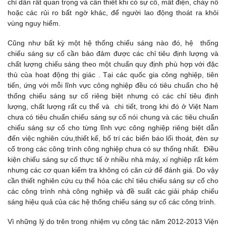
chỉ dẫn rất quan trọng và cần thiết khi có sự cố, mất điện, cháy nổ
hoặc các rủi ro bất ngờ khác, để người lao động thoát ra khỏi
vùng nguy hiểm.
Cũng như bất kỳ một hệ thống chiếu sáng nào đó, hệ thống
chiếu sáng sự cố cần bảo đảm được các chỉ tiêu định lượng và
chất lượng chiếu sáng theo một chuẩn quy định phù hợp với đặc
thù của hoạt động thị giác . Tại các quốc gia công nghiệp, tiên
tiến, ứng với mỗi lĩnh vực công nghiệp đều có tiêu chuẩn cho hệ
thống chiếu sáng sự cố riêng biệt nhưng có các chỉ tiêu định
lượng, chất lượng rất cụ thể và chi tiết, trong khi đó ở Việt Nam
chưa có tiêu chuẩn chiếu sáng sự cố nói chung và các tiêu chuẩn
chiếu sáng sự cố cho từng lĩnh vực công nghiệp riêng biệt dẫn
đến việc nghiên cứu,thiết kế, bố trí các biển báo lối thoát, đèn sự
cố trong các công trình công nghiệp chưa có sự thống nhất. Điều
kiện chiếu sáng sự cố thực tế ở nhiều nhà máy, xí nghiệp rất kém
nhưng các cơ quan kiểm tra không có căn cứ để đánh giá. Do vậy
cần thiết nghiên cứu cụ thể hóa các chỉ tiêu chiếu sáng sự cố cho
các công trình nhà công nghiệp và đề suất các giải pháp chiếu
sáng hiệu quả của các hệ thống chiếu sáng sự cố các công trình.
Vì những lý do trên trong nhiệm vụ công tác năm 2012-2013 Viện