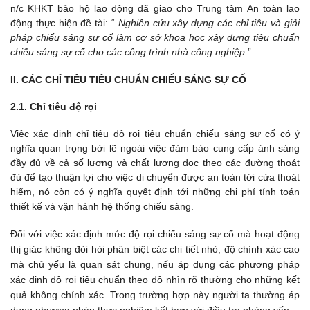
n/c KHKT bảo hộ lao động đã giao cho Trung tâm An toàn lao
động thực hiện đề tài: “
Nghiên cứu xây dựng các chỉ tiêu và giải
pháp chiếu sáng sự cố làm cơ sở khoa học xây dựng tiêu chuẩn
chiếu sáng sự cố cho các công trình
nhà công nghiệp
.”
II. CÁC CHỈ TIÊU TIÊU CHUẨN CHIẾU SÁNG SỰ CỐ
2.1. Chỉ tiêu độ rọi
Việc xác định chỉ tiêu độ rọi tiêu chuẩn chiếu sáng sự cố có ý
nghĩa quan trọng bởi lẽ ngoài việc đảm bảo cung cấp ánh sáng
đầy đủ về cả số lượng và chất lượng dọc theo các đường thoát
đủ để tạo thuận lợi cho việc di chuyển được an toàn tới cửa thoát
hiểm, nó còn có ý nghĩa quyết định tới những chi phí tính toán
thiết kế và vận hành hệ thống chiếu sáng.
Đối với việc xác định mức độ rọi chiếu sáng sự cố mà hoạt động
thị giác không đòi hỏi phân biệt các chi tiết nhỏ, độ chính xác cao
mà chủ yếu là quan sát chung, nếu áp dụng các phương pháp
xác định độ rọi tiêu chuẩn theo độ nhìn rõ thường cho những kết
quả không chính xác. Trong trường hợp này người ta thường áp