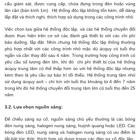
cấu giám sát, được cung cấp, chứa đựng trong đèn hoặc vùng
lân cận (bán kính 1m). Hệ thống độc lập không tốn kém, dễ dàng
lắp đặt và thích nghi, thích hợp sử dụng trong các công trình nhỏ.
Việc chọn lựa giữa hệ thống độc lập, và các hệ thống chuyển đổi
được thực hiện trên cơ sở các đánh giá thiết bị với các chi phí
bảo dưỡng, lắp đặt. Nhìn chung hệ thống độc lập thông thường
phù hợp nhất với các công trình nhỏ mặc dù ácquy có tuổi thọ
ngắn và cần thay đổi sau 4 năm. Trong trường hợp công trình có
yêu cầu số lượng đèn lớn, khi đó chi phí thiết bị của hệ thống
ácquy trung tâm có thể thấp hơn so với hệ thống độc lập nhưng
kèm theo là yêu cầu sự bảo trì tổi thiểu. Hệ thống trung tâm nhỏ
sử dụng ácquy axít – chì kín với tuổi thọ khoảng từ 4 đến 7 năm
trong khi đó hệ thống chuyển đổi trung tâm lớn có tuổi thọ đến 25
năm.
3.2. Lựa chọn nguồn sáng:
Để chiếu sáng sự cố, nguồn sáng chủ yếu thường là các bóng
đèn nung sáng, halogen nung sáng, huỳnh quang hoặc LED. Các
bóng đèn LED, nung sáng và halogen nung sáng có ưu điểm là
tắt-bật tức thời, thích hợp sử dụng trong các đèn sự cố độc lập,