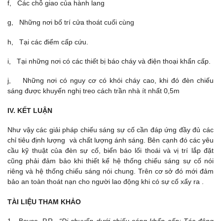
f, Các chỗ giao của hành lang
g, Những nơi bố trí cửa thoát cuối cùng
h, Tại các điểm cấp cứu.
i, Tại những nơi có các thiết bị báo cháy và điện thoại khẩn cấp.
j, Những nơi có nguy cơ có khói cháy cao, khi đó đèn chiếu
sáng được khuyến nghị treo cách trần nhà ít nhất 0,5m
IV. KẾT LUẬN
Như vậy các giải pháp chiếu sáng sự cố cần đáp ứng đầy đủ các
chỉ tiêu định lượng và chất lượng ánh sáng. Bên cạnh đó các yêu
cầu kỹ thuật của đèn sự cố, biển báo lối thoái và vị trí lắp đặt
cũng phải đảm bảo khi thiết kế hệ thống chiếu sáng sự cố nói
riêng và hệ thống chiếu sáng nói chung. Trên cơ sở đó mới đảm
bảo an toàn thoát nạn cho người lao động khi có sự cố xẩy ra .
TÀI LIỆU THAM KHẢO
1. Boyce, P.R.,
“Di chuyển dưới chiếu sáng khẩn cấp: Tác động