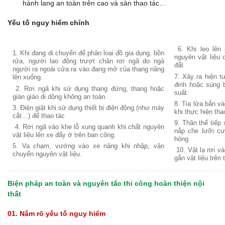
hành lang an toàn trên cao và sàn thao tác…
Yếu tố nguy hiểm chính
6. Khi leo lên
1. Khi đang di chuyển để phân loại đồ gia dụng, bồn
nguyên vật liệu 
rửa, người lao động trượt chân rơi ngã do ngả
đất
người ra ngoài cửa ra vào đang mở của thang nâng
7. Xảy ra hiện 
lên xuống.
đinh hoặc súng b
2. Rơi ngã khi sử dụng thang đứng, thang hoặc
suất.
giàn giáo di dộng không an toàn.
8. Tia lửa bắn v
3. Điện giật khi sử dụng thiết bị điện động (như máy
khi thực hiện tha
cắt…) để thao tác
9. Thân thể tiếp
4. Rơi ngã vào khe lỗ xung quanh khi chất nguyên
nắp che lưỡi c
vật liệu lên xe đẩy ở trên ban công.
hỏng.
5. Va chạm, vướng vào xe nâng khi nhập, vận
10. Vật lạ rơi v
chuyển nguyên vật liệu.
gắn vật liệu trên 
Biện pháp an toàn và nguyên tắc thi công hoàn thiện nội
thất
01. Nắm rõ yếu tố nguy hiểm