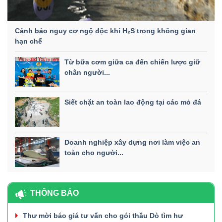
Cảnh báo nguy cơ ngộ độc khí H₂S trong không gian
hạn chế
Từ bữa cơm giữa ca đến chiến lược giữ
chân người...
Siết chặt an toàn lao động tại các mỏ đá
Doanh nghiệp xây dựng nơi làm việc an
toàn cho người...
THÔNG BÁO
Thư mời báo giá tư vấn cho gói thầu Dò tìm hư