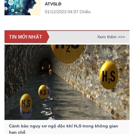
ATVSLĐ
01/12/2023
04:07 Chiều
TIN MỚI NHẤT
Xem thêm >>>
Cảnh báo nguy cơ ngộ độc khí H₂S trong không gian
hạn chế