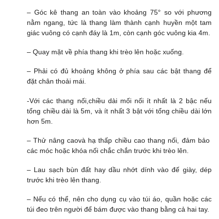
– Góc kê thang an toàn vào khoảng 75° so với phương
nằm ngang, tức là thang làm thành cạnh huyền một tam
giác vuông có cạnh đáy là 1m, còn cạnh góc vuông kia 4m.
– Quay mặt về phía thang khi trèo lên hoặc xuống.
– Phải có đủ khoảng không ở phía sau các bật thang để
đặt chân thoải mái.
-Với các thang nối,chiều dài mối nối ít nhất là 2 bậc nếu
tổng chiều dài là 5m, và ít nhất 3 bật với tổng chiều dài lớn
hơn 5m.
– Thử nâng caovà hạ thấp chiều cao thang nối, đảm bảo
các móc hoặc khóa nối chắc chắn trước khi trèo lên.
– Lau sạch bùn đất hay dầu nhớt dính vào đế giày, dép
trước khi trèo lên thang.
– Nếu có thể, nên cho dụng cụ vào túi áo, quần hoặc các
túi đeo trên người để bám được vào thang bằng cả hai tay.