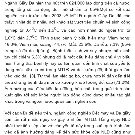
Ngành Giầy Da hiện thu hút trên 624.000 lao động trên cả nước,
trong tổng số lao động đó, nữ chiếm tới 85%.Một số kết quả
nghiên cứu trước năm 2003 về MTLĐ ngành Giầy Da đã cho
thấy: Nhiệt độ ở nhiều nơi khảo sát vượt tiêu chuẩn vệ sinh công
0
0
nghiệp từ 0,4
C đến 1,5
C và cao hơn nhiệt độ ngoài trời từ
0
0
1,6
C đến 2,7
C. Tình trạng bệnh lý biểu hiện như: Viêm họng:
46,8%; Viêm mũi, xoang: 44,7%; Mắt: 23,6%; Da liễu: 7,1% (55%
trong số đó do dị ứng). Bệnh thần kinh và suy nhược thần kinh
tuy chỉ chiếm 6,3% nhưng đó là một dấu hiệu đáng chú ý vì biểu
hiện trạng thái bệnh lý này có liên quan đến tính chất của yếu tố
dung môi hữu cơ có trong MTLĐ và do cường độ, thời gian làm
việc kéo dài. [3]. Tư thế làm việc gò bó, chưa hợp lý dẫn đến tỉ lệ
triệu chứng bệnh đau mỏi cơ xương khớp tương đối cao (71,2%).
Ảnh hưởng của điều kiện lao động, hóa chất trong quá trình sản
xuất giầy tới sức khỏe người lao động cũng được nhiều tác giả
khác trong và ngoài nước quan tâm, nghiên cứu.
Với các vấn đề nêu trên, ngành công nghiệp Dệt may và Da giầy
tiềm ẩn rất nhiều nguy cơ gây ô nhiễm MTLĐ. Hằng ngày NLĐ
phải trực tiếp tiếp xúc với các yếu tố này trong suốt quá trình làm
việc đã ảnh hưởng đáng kể đến sức khỏe của NLĐ cũng như