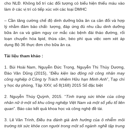
cho NLĐ. Không bố trí các đối tượng có biểu hiện thiếu máu vào
làm ở các vị trí có tiếp xúc với các loại DMHC
– Cần tăng cường chế độ dinh dưỡng bữa ăn ca cân đối và hợp
lý nhằm đảm bảo chất- lượng, đáp ứng đủ nhu cầu dinh dưỡng
bữa ăn ca và giảm nguy cơ mắc các bệnh đái tháo đường, rối
loạn chuyển hóa lipid, thừa cân, béo phì qua việc xem xét áp
dụng Bộ 36 thực đơn cho bữa ăn ca.
Tài liệu tham khảo :
1. Bùi Hoài Nam, Nguyễn Đức Trọng, Nguyễn Thị Thùy Dương,
Đào Văn Dũng (2015), “
Điều kiện lao động nữ công nhân may
công nghiệp ở Công ty Trách nhiệm Hữu hạn Minh Anh
”, Tạp chí
y học dự phòng, Tập XXV, số 8(168) 2015 Số đặc biệt
2. Nguyễn Thúy Quỳnh, 2015. “
Tình trạng sức khỏe của công
nhân nữ ở một số khu công nghiệp Việt Nam và một số yếu tố liên
quan
”. Báo cáo kết quả khoa học và công nghệ đề tài.
3. Lê Vân Trình,
Điều tra đánh giá ảnh hưởng của ô nhiễm môi
trường tới sức khỏe con người trong một số ngành nghề tập trung