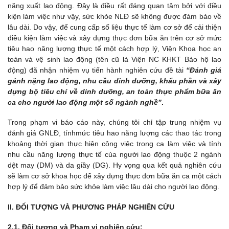
năng xuất lao động. Đây là điều rất đáng quan tâm bởi với điều
kiện làm việc như vậy, sức khỏe NLĐ sẽ không được đảm bảo về
lâu dài. Do vậy, để cung cấp số liệu thực tế làm cơ sở để cải thiện
điều kiện làm việc và xây dựng thực đơn bữa ăn trên cơ sở mức
tiêu hao năng lượng thực tế một cách hợp lý, Viện Khoa học an
toàn và vệ sinh lao động (tên cũ là Viện NC KHKT Bảo hộ lao
động) đã nhận nhiệm vụ tiến hành nghiên cứu đề tài
“Đánh giá
gánh nặng lao động, nhu cầu dinh dưỡng, khẩu phần và xây
dựng bộ tiêu chí về dinh dưỡng, an toàn thực phẩm bữa ăn
ca cho người lao động một số ngành nghề”
.
Trong phạm vi báo cáo này, chúng tôi chỉ tập trung nhiệm vụ
đánh giá GNLĐ, tínhmức tiêu hao năng lượng các thao tác trong
khoảng thời gian thực hiện công việc trong ca làm việc và tính
nhu cầu năng lượng thực tế của người lao động thuộc 2 ngành
dệt may (DM) và da giầy (DG). Hy vọng qua kết quả nghiên cứu
sẽ làm cơ sở khoa học để xây dựng thực đơn bữa ăn ca một cách
hợp lý để đảm bảo sức khỏe làm việc lâu dài cho người lao động.
II. ĐỐI TƯỢNG VÀ PHƯƠNG PHÁP NGHIÊN CỨU
2.1. Đối tượng và Phạm vi nghiên cứu: