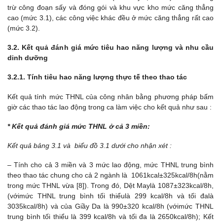
trừ công đoạn sấy và đóng gói và khu vực kho mức căng thẳng
cao (mức 3.1), các công việc khác đều ở mức căng thẳng rất cao
(mức 3.2).
3.2. Kết quả đánh giá mức tiêu hao năng lượng và nhu cầu
dinh dưỡng
3.2.1. Tính tiêu hao năng lượng thực tế theo thao tác
Kết quả tính mức THNL của công nhân bằng phương pháp bấm
giờ các thao tác lao động trong ca làm việc cho kết quả như sau :
* Kết quả đánh giá mức THNL ở cả 3 miền:
Kết quả
bảng 3.1 và
biểu đồ 3.1
dưới
cho nhận xét :
– Tính cho cả 3 miền và 3 mức lao động, mức THNL trung bình
theo thao tác chung cho cả 2 ngành là 1061kcal±325kcal/8h(nằm
trong mức THNL vừa [8]). Trong đó, Dệt Maylà 1087±323kcal/8h,
(vớimức THNL trung bình tối thiểulà 299 kcal/8h và tối đalà
3035kcal/8h) và của Giầy Da là 990±320 kcal/8h (vớimức THNL
trung bình tối thiểu là 399 kcal/8h và tối đa là 2650kcal/8h); Kết