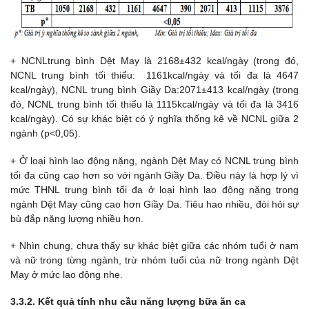
+ NCNLtrung bình Dệt May là 2168±432 kcal/ngày (trong đó,
NCNL trung bình tối thiểu: 1161kcal/ngày và tối đa là 4647
kcal/ngày), NCNL trung bình Giầy Da:2071±413 kcal/ngày (trong
đó, NCNL trung bình tối thiểu là 1115kcal/ngày và tối đa là 3416
kcal/ngày). Có sự khác biệt có ý nghĩa thống kê về NCNL giữa 2
ngành (p<0,05).
+ Ở loại hình lao động nặng, ngành Dệt May có NCNL trung bình
tối đa cũng cao hơn so với ngành Giầy Da. Điều này là hợp lý vì
mức THNL trung bình tối đa ở loại hình lao động nặng trong
ngành Dệt May cũng cao hơn Giầy Da. Tiêu hao nhiều, đòi hỏi sự
bù đắp năng lượng nhiều hơn.
+ Nhìn chung, chưa thấy sự khác biệt giữa các nhóm tuổi ở nam
và nữ trong từng ngành, trừ nhóm tuổi của nữ trong ngành Dệt
May ở mức lao động nhẹ.
3.3.2. Kết quả tính nhu cầu năng lượng bữa ăn ca