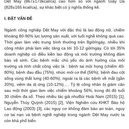
Dệt May (867±173kcal/ca) cao hơn so với ngành Giầy Da
(828±165 kcal/ca), sự khác biệt có ý nghĩa thống kê.
I. ĐẶT VẤN ĐỀ
Ngành công nghiệp Dệt May với đặc thù là lao động nữ, chiếm
khoảng 80-90% lực lượng sản xuất, với tuổi nghề không quá cao.
Thời gian làm việc trung bình thường trên 8giờ/ngày, nhiều khi
công nhân phải làm việc tăng ca tới 10-12 giờ/ngày. Có tới 35%
doanh nghiệp có điều kiền lao động và môi trường không đảm
bảo vệ sinh. Các bệnh mắc chủ yếu do ảnh hưởng của môi
trường và tính chất công việc là : bệnh tai mũi họng (chiếm 40-
80%); bệnh đau đầu (75%), nhức mỏi cơ thể (56%); bệnh đau cột
sống vùng thắt lưng (40-60%); ngoài ra là các bệnh về mắt (gần
20%), viêm da dị ứng (10-12%)…. Tỷ lệ công nhân bị giảm cân
sau một thời gian làm việc chiếm khoảng 56%, trong đó độ tuổi
30 chiếm đa số. Theo nhiều tác giả nhưBùi Hoài Nam (2015) [1],
Nguyễn Thúy Quỳnh (2015) [2], Viện Nghiên cứu KHKT Bảo hộ
Lao động (2003) [3], các nguy cơ không đảm bảo an toàn, nguy
cơ tai nạn và bệnh nghề nghiệp trong ngành Dệt May nước ta
còn khá phổ biến.