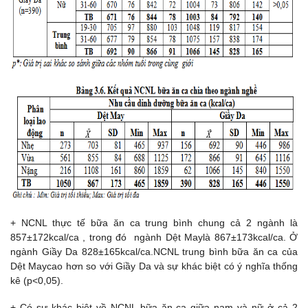
+ NCNL thực tế bữa ăn ca trung bình chung cả 2 ngành là
857±172kcal/ca , trong đó ngành Dệt Maylà 867±173kcal/ca. Ở
ngành Giầy Da 828±165kcal/ca.NCNL trung bình bữa ăn ca của
Dệt Maycao hơn so với Giầy Da và sự khác biệt có ý nghĩa thống
kê (p<0,05).
+ Có sự khác biệt về NCNL bữa ăn ca giữa nam và nữ ở cả 2