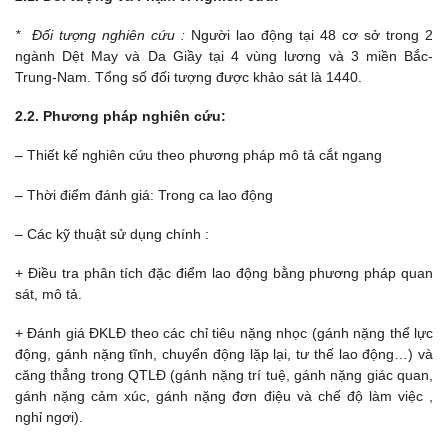
* Đối tượng nghiên cứu :
Người lao động tại 48 cơ sở trong 2
ngành Dệt May và Da Giầy tại 4 vùng lương và 3 miền Bắc-
Trung-Nam. Tổng số đối tượng được khảo sát là 1440.
2.2. Phương pháp nghiên cứu:
– Thiết kế nghiên cứu theo phương pháp mô tả cắt ngang
– Thời điểm đánh giá: Trong ca lao động
– Các kỹ thuật sử dụng chính :
+ Điều tra phân tích đặc điểm lao động bằng phương pháp quan
sát, mô tả.
+ Đánh giá ĐKLĐ theo các chỉ tiêu nặng nhọc (gánh nặng thể lực
động, gánh nặng tĩnh, chuyển động lặp lại, tư thế lao động…) và
căng thẳng trong QTLĐ (gánh nặng trí tuệ, gánh nặng giác quan,
gánh nặng cảm xúc, gánh nặng đơn điệu và chế độ làm việc ,
nghỉ ngơi).