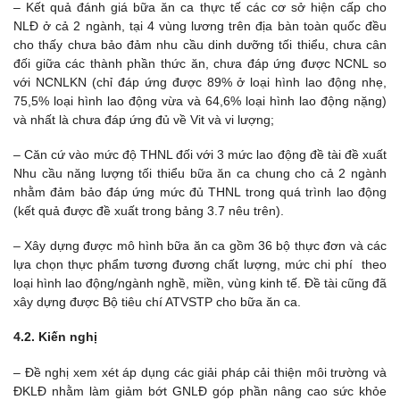
– Kết quả đánh giá bữa ăn ca thực tế các cơ sở hiện cấp cho
NLĐ ở cả 2 ngành, tại 4 vùng lương trên địa bàn toàn quốc đều
cho thấy chưa bảo đảm nhu cầu dinh dưỡng tối thiểu, chưa cân
đối giữa các thành phần thức ăn, chưa đáp ứng được NCNL so
với NCNLKN (chỉ đáp ứng được 89% ở loại hình lao động nhẹ,
75,5% loại hình lao động vừa và 64,6% loại hình lao động nặng)
và nhất là chưa đáp ứng đủ về Vit và vi lượng;
– Căn cứ vào mức độ THNL đối với 3 mức lao động đề tài đề xuất
Nhu cầu năng lượng tối thiểu bữa ăn ca chung cho cả 2 ngành
nhằm đảm bảo đáp ứng mức đủ THNL trong quá trình lao động
(kết quả được đề xuất trong bảng 3.7 nêu trên).
– Xây dựng được mô hình bữa ăn ca gồm 36 bộ thực đơn và các
lựa chọn thực phẩm tương đương chất lượng, mức chi phí theo
loại hình lao động/ngành nghề, miền, vùng kinh tế. Đề tài cũng đã
xây dựng được Bộ tiêu chí ATVSTP cho bữa ăn ca.
4.2. Kiến nghị
– Đề nghị xem xét áp dụng các giải pháp cải thiện môi trường và
ĐKLĐ nhằm làm giảm bớt GNLĐ góp phần nâng cao sức khỏe