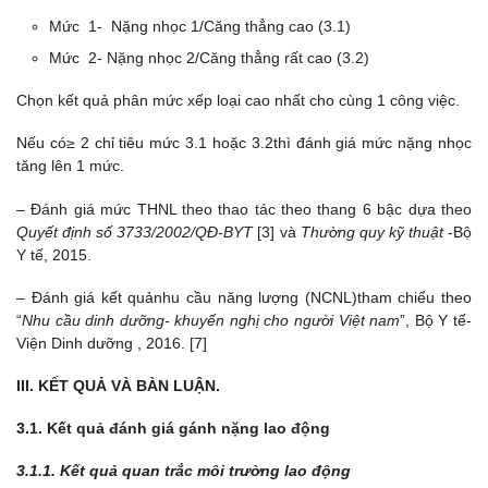
Mức 1- Nặng nhọc 1/Căng thẳng cao (3.1)
Mức 2- Nặng nhọc 2/Căng thẳng rất cao (3.2)
Chọn kết quả phân mức xếp loại cao nhất cho cùng 1 công việc.
Nếu có≥ 2 chỉ tiêu mức 3.1 hoặc 3.2thì đánh giá mức nặng nhọc
tăng lên 1 mức.
– Đánh giá mức THNL theo thao tác theo thang 6 bậc dựa theo
Quyết định số 3733/2002/QĐ-BYT
[3] và
Thường quy kỹ thuật
-Bộ
Y tế, 2015.
– Đánh giá kết quảnhu cầu năng lượng (NCNL)tham chiếu theo
“
Nhu cầu dinh dưỡng- khuyến nghị cho người Việt nam
”, Bộ Y tế-
Viện Dinh dưỡng , 2016. [7]
III. KẾT QUẢ VÀ BÀN LUẬN.
3.1. Kết quả đánh giá gánh nặng lao động
3.1.1. Kết quả quan trắc môi trường lao động