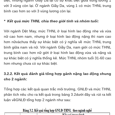
biệt, nhưng ngành Giầy Da lại có sự khác biệt giữa vùng lương 1
với 3 vùng còn lại. Ở ngành Giầy Da, vùng 1 có mức THNL trung
bình cao hơn so với 3 vùng lương còn lại.
* Kết quả mức THNL chia theo giới tính và nhóm tuổi:
Với ngành Dệt May, mức THNL ở loại hình lao động nhẹ và vừa
nữ cao hơn nam, nhưng ở loại hình lao động nặng thì nam cao
hơn nữvàchưa thấy sự khác biệt có ý nghĩa về mức THNL trung
bình giữa nam và nữ. Với ngành Giầy Da, nam giới có mức THNL
trung bình cao hơn nữ giới ở loại hình lao động vừa và nặng và
sự khác biệt có ý nghĩa thống kê. Mức THNL nhóm tuổi 31-60 cao
hơn nhưng chưa có sự khác biệt.
3.2.2. Kết quả đánh giá
tổng hợp gánh nặng lao động
chung
cho 2 ngành:
Tổng hợp các kết quả quan trắc môi trường, GNLĐ và mức THNL
phân tích nêu cho ra kết quả trong bảng 3.2dưới đây và rút ra kết
luận vềGNLĐ tổng hợp 2 ngành như sau: