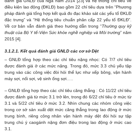
đánh giá GNLĐ của Nga năm 2014 [23] và hệ thống chỉ tiêu về
điều kiện lao động (ĐKLĐ) bao gồm 22 chỉ tiêu dựa trên “Phương
pháp đánh giá tổng hợp kết quả đo đạc khảo sát các yếu tố ĐKLĐ
đặc trưng” và “Hệ thống tiêu chuẩn phân cấp 22 yếu tố ĐKLĐ”.
Về cơ bản vẫn đánh giá theo hướng dẫn trong “
Thường quy kỹ
thuật của Bộ Y tế-Viện Sức khỏe nghề nghiệp và Môi trường
” năm
2015 [4].
3.
1
.2.1.
K
ết quả đánh giá GNLD các cơ sở Dệt
– GNLĐ tổng hợp theo các chỉ tiêu nặng nhọc: Có 7/7 chỉ tiêu
được đánh giá ở các mức nặng. Trong đó, mức 3.3 chủ yếu tập
trung vào các công việc đòi hỏi thể lực như xếp bông, vận hành
máy sợi, nối sợi, vệ sinh ống sợi…..
– GNLĐ tổng hợp theo các chỉ tiêu căng thẳng : Có 11/22 chỉ tiêu
được đánh giá từ mức 3.1 trở lên, trong đó 6/22 chỉ tiêu ở mức từ
3.1 và 5/22 chỉ tiêu ở mức 3.2. Nhìn chung các nhóm công việc
trong cơ sở sản xuất dệt mức căng thẳng trong lao động ở mức
trung bình, riêng công nhân vận hành máy dệt đòi hỏi sự tập
trung chú ý caogánh nặng đơn điệu trong lao động ở mức cao
3.1.