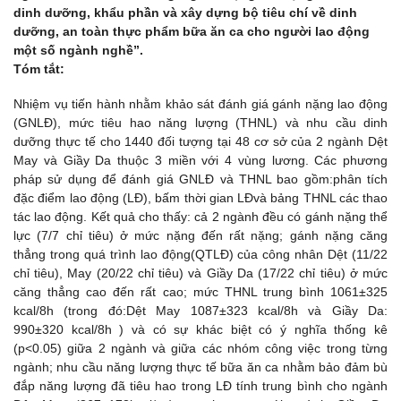
dinh dưỡng, khẩu phần và xây dựng bộ tiêu chí về dinh
dưỡng, an toàn thực phẩm bữa ăn ca cho người lao động
một số ngành nghề”.
Tóm tắt:
Nhiệm vụ tiến hành nhằm khảo sát đánh giá gánh nặng lao động
(GNLĐ), mức tiêu hao năng lượng (THNL) và nhu cầu dinh
dưỡng thực tế cho 1440 đối tượng tại 48 cơ sở của 2 ngành Dệt
May và Giầy Da thuộc 3 miền với 4 vùng lương. Các phương
pháp sử dụng để đánh giá GNLĐ và THNL bao gồm:phân tích
đặc điểm lao động (LĐ), bấm thời gian LĐvà bảng THNL các thao
tác lao động. Kết quả cho thấy: cả 2 ngành đều có gánh nặng thể
lực (7/7 chỉ tiêu) ở mức nặng đến rất nặng; gánh nặng căng
thẳng trong quá trình lao động(QTLĐ) của công nhân Dệt (11/22
chỉ tiêu), May (20/22 chỉ tiêu) và Giầy Da (17/22 chỉ tiêu) ở mức
căng thẳng cao đến rất cao; mức THNL trung bình 1061±325
kcal/8h (trong đó:Dệt May 1087±323 kcal/8h và Giầy Da:
990±320 kcal/8h ) và có sự khác biệt có ý nghĩa thống kê
(p<0.05) giữa 2 ngành và giữa các nhóm công việc trong từng
ngành; nhu cầu năng lượng thực tế bữa ăn ca nhằm bảo đảm bù
đắp năng lượng đã tiêu hao trong LĐ tính trung bình cho ngành