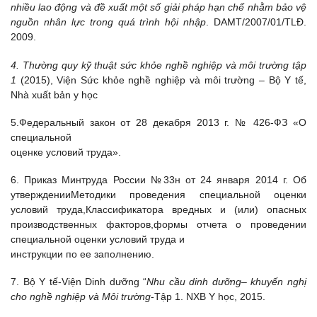
nhiều lao động và đề xuất một số giải pháp hạn chế nhằm bảo vệ
nguồn nhân lực trong quá trình hội nhập
. DAMT/2007/01/TLĐ.
2009.
4. Thường quy kỹ thuật sức khỏe nghề nghiệp và môi trường tập
1
(2015), Viện Sức khỏe nghề nghiệp và môi trường – Bộ Y tế,
Nhà xuất bản y học
5.Федеральный закон от 28 декабря 2013 г. № 426-ФЗ «О
специальной
оценке условий труда».
6. Приказ Минтруда России №33н от 24 января 2014 г. Об
утвержденииМетодики проведения специальной оценки
условий труда,Классификатора вредных и (или) опасных
производственных факторов,формы отчета о проведении
специальной оценки условий труда и
инструкции по ее заполнению.
7. Bộ Y tế-Viện Dinh dưỡng “
Nhu cầu dinh d
ư
ỡng
–
khuyến nghị
cho nghề
nghiệp và Môi trường
-Tập 1. NXB Y học, 2015.