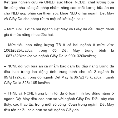
Kết quả nghiên cứu về GNLĐ, sức khỏe, NCDD, chât lượng bữa
ăn cũng như các giải pháp nhằm nâng cao chất lượng bữa ăn ca
cho NLĐ góp phần cải thiện sức khỏe NLĐ ở hai ngành Dệt May
và Giầy Da cho phép rút ra một số kết luận sau :
– Mức GNLĐ ở cả hai ngành Dệt May và Giầy da đều được đánh
giá ở mức nặng nhọc độc hại.
– Mức tiêu hao năng lượng TB ở cả hai ngành ở mức vừa:
1061±325kcal/ca, trong đó Dệt May trung bình là
1087±323kcal/ca và ngành Giầy Da là 990±320kcal/ca;
– NCNL đối với bữa ăn ca nhằm bảo đảm bù đắp năng lượng đã
tiêu hao trong lao động tính trung bình cho cả 2 ngành là
857±172kcal, trong đó ngành Dệt May là 867±173 kcal/ca; ngành
Giầy Da là 828±165 kcal/ca.
– THNL và NCNL trung bình tối đa ở loại hình lao động nặng ở
ngành Dệt May đều cao hơn so với ngành Giầy Da. Điều này cho
thấy, các thao tác trong một số công đoạn trong ngành Dệt May
tiêu tốn nhiều calo hơn so với ngành Giầy da.