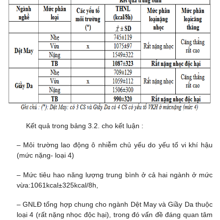
Kết quả trong bảng 3.2. cho kết luận :
– Môi trường lao động ô nhiễm chủ yếu do yếu tố vi khí hậu
(mức nặng- loại 4)
– Mức tiêu hao năng lượng trung bình ở cả hai ngành ở mức
vừa:1061kcal±325kcal/8h,
– GNLĐ tổng hợp chung cho ngành Dệt May và Giầy Da thuộc
loại 4 (rất nặng nhọc độc hại), trong đó vấn đề đáng quan tâm