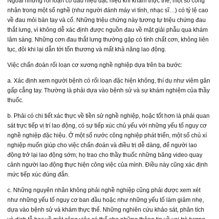
Ngoài những rối loạn có dấu hiệu đặc hiệu khi khám thực thể, một số công
nhân trong một số nghề (như người đánh máy vi tính, nhạc sĩ…) có tỷ lệ cao
về đau mỏi bàn tay và cổ. Những triệu chứng này tương tự triệu chứng đau
thắt lưng, vì không dễ xác định được nguồn đau về mặt giải phẫu qua khám
lâm sàng. Những cơn đau thắt lưng thường gặp có tính chất cơn, không liên
tục, đôi khi lại dẫn tới tổn thương và mất khả năng lao động.
Việc chẩn đoán rối loạn cơ xương nghề nghiệp dựa trên ba bước:
a. Xác định xem người bệnh có rối loạn đặc hiện không, thí dụ như viêm gân
gấp cẳng tay. Thường là phải dựa vào bệnh sử và sự khám nghiệm của thầy
thuốc.
b. Phải có chi tiết xác thực về tiền sử nghề nghiệp, hoặc tốt hơn là phải quan
sát trực tiếp vị trí lao động, có sự tiếp xúc chủ yếu với những yếu tố nguy cơ
nghề nghiệp đặc hiệu. Ở một số nước công nghiệp phát triển, một số chủ xí
nghiệp muốn giúp cho việc chẩn đoán và điều trị dễ dàng, để người lao
động trở lại lao động sớm; họ trao cho thầy thuốc những băng video quay
cảnh người lao động thực hiện công việc của mình. Điều này cũng xác định
mức tiếp xúc đúng đắn.
c. Những nguyên nhân không phải nghề nghiệp cũng phải được xem xét
như những yếu tố nguy cơ ban đầu hoặc như những yếu tố làm giảm nhẹ,
dựa vào bệnh sử và khám thực thể. Những nghiên cứu khảo sát, phân tích