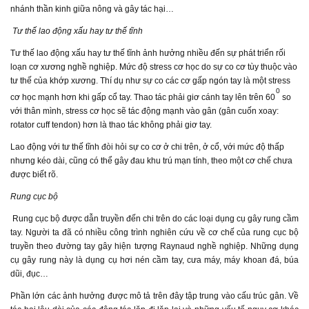
nhánh thần kinh giữa nông và gây tác hại…
Tư thế lao động xấu hay tư thế tĩnh
Tư thế lao động xấu hay tư thế tĩnh ảnh hưởng nhiều đến sự phát triển rối
loạn cơ xương nghề nghiệp. Mức độ stress cơ học do sự co cơ tùy thuộc vào
tư thế của khớp xương. Thí dụ như sự co các cơ gấp ngón tay là một stress
0
cơ học mạnh hơn khi gấp cổ tay. Thao tác phải giơ cánh tay lên trên 60
so
với thân mình, stress cơ học sẽ tác động mạnh vào gân (gân cuốn xoay:
rotator cuff tendon) hơn là thao tác không phải giơ tay.
Lao động với tư thế tĩnh đòi hỏi sự co cơ ở chi trên, ở cổ, với mức độ thấp
nhưng kéo dài, cũng có thể gây đau khu trú mạn tính, theo một cơ chế chưa
được biết rõ.
Rung cục bộ
Rung cục bộ được dẫn truyền đến chi trên do các loại dụng cụ gây rung cầm
tay. Người ta đã có nhiều công trình nghiên cứu về cơ chế của rung cục bộ
truyền theo đường tay gây hiện tượng Raynaud nghề nghiệp. Những dụng
cụ gây rung này là dụng cụ hơi nén cầm tay, cưa máy, máy khoan đá, búa
dũi, đục…
Phần lớn các ảnh hưởng được mô tả trên đây tập trung vào cấu trúc gân. Về