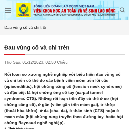
Skip
to
content
Đau vùng cổ và chi trên
Đau vùng cổ và chi trên
Thứ Sáu,
01/12/2023,
02:50 Chiều
Rối loạn cơ xương nghề nghiệp với biểu hiện đau vùng cổ
và chi trên có thể do các bệnh viêm mỏm trên lồi cầu
(epicondilitis), hội chứng căng cổ (tension neck syndrome)
và đặc biệt là hội chứng ống cổ tay (carpal tunnel
syndrome: CTS). Những rối loạn trên đây có thể ở cơ (hội
chứng căng cổ), ở gân (viêm gân trên mỏm gai), ở khớp
(thoái hóa khớp), ở da (chai da), ở thần kinh (CTS) hoặc ở
mạch máu (hội chứng rung truyền theo đường tay, hoặc hội
chứng Raynaud nghề nghiệp).