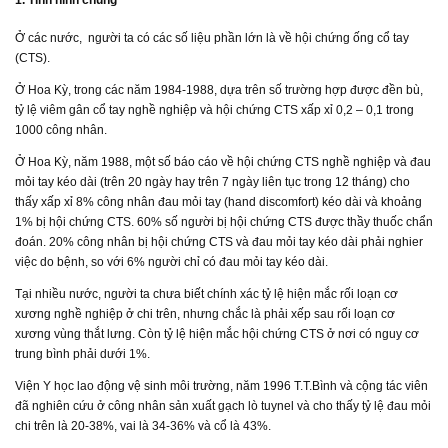
1. Tình hình chung
Ở các nước, người ta có các số liệu phần lớn là về hội chứng ống cổ tay
(CTS).
Ở Hoa Kỳ, trong các năm 1984-1988, dựa trên số trường hợp được đền bù,
tỷ lệ viêm gân cổ tay nghề nghiệp và hội chứng CTS xấp xỉ 0,2 – 0,1 trong
1000 công nhân.
Ở Hoa Kỳ, năm 1988, một số báo cáo về hội chứng CTS nghề nghiệp và đau
mỏi tay kéo dài (trên 20 ngày hay trên 7 ngày liên tục trong 12 tháng) cho
thấy xấp xỉ 8% công nhân đau mỏi tay (hand discomfort) kéo dài và khoảng
1% bị hội chứng CTS. 60% số người bị hội chứng CTS được thầy thuốc chẩn
đoán. 20% công nhân bị hội chứng CTS và đau mỏi tay kéo dài phải nghier
việc do bệnh, so với 6% người chỉ có đau mỏi tay kéo dài.
Tại nhiều nước, người ta chưa biết chính xác tỷ lệ hiện mắc rối loạn cơ
xương nghề nghiệp ở chi trên, nhưng chắc là phải xếp sau rối loạn cơ
xương vùng thắt lưng. Còn tỷ lệ hiện mắc hội chứng CTS ở nơi có nguy cơ
trung bình phải dưới 1%.
Viện Y học lao động vệ sinh môi trường, năm 1996 T.T.Bình và cộng tác viên
đã nghiên cứu ở công nhân sản xuất gạch lò tuynel và cho thấy tỷ lệ đau mỏi
chi trên là 20-38%, vai là 34-36% và cổ là 43%.