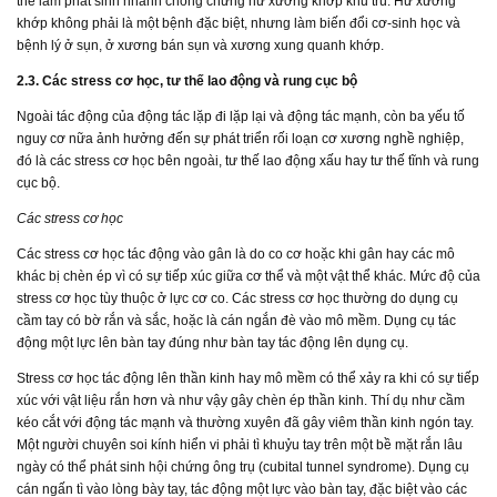
thể làm phát sinh nhanh chóng chứng hư xương khớp khu trú. Hư xương
khớp không phải là một bệnh đặc biệt, nhưng làm biến đổi cơ-sinh học và
bệnh lý ở sụn, ở xương bán sụn và xương xung quanh khớp.
2.3. Các stress cơ học, tư thế lao động và rung cục bộ
Ngoài tác động của động tác lặp đi lặp lại và động tác mạnh, còn ba yếu tố
nguy cơ nữa ảnh hưởng đến sự phát triển rối loạn cơ xương nghề nghiệp,
đó là các stress cơ học bên ngoài, tư thế lao động xấu hay tư thế tĩnh và rung
cục bộ.
Các stress cơ học
Các stress cơ học tác động vào gân là do co cơ hoặc khi gân hay các mô
khác bị chèn ép vì có sự tiếp xúc giữa cơ thể và một vật thể khác. Mức độ của
stress cơ học tùy thuộc ở lực cơ co. Các stress cơ học thường do dụng cụ
cầm tay có bờ rắn và sắc, hoặc là cán ngắn đè vào mô mềm. Dụng cụ tác
động một lực lên bàn tay đúng như bàn tay tác động lên dụng cụ.
Stress cơ học tác động lên thần kinh hay mô mềm có thể xảy ra khi có sự tiếp
xúc với vật liệu rắn hơn và như vậy gây chèn ép thần kinh. Thí dụ như cầm
kéo cắt với động tác mạnh và thường xuyên đã gây viêm thần kinh ngón tay.
Một người chuyên soi kính hiển vi phải tì khuỷu tay trên một bề mặt rắn lâu
ngày có thể phát sinh hội chứng ông trụ (cubital tunnel syndrome). Dụng cụ
cán ngấn tì vào lòng bày tay, tác động một lực vào bàn tay, đặc biệt vào các