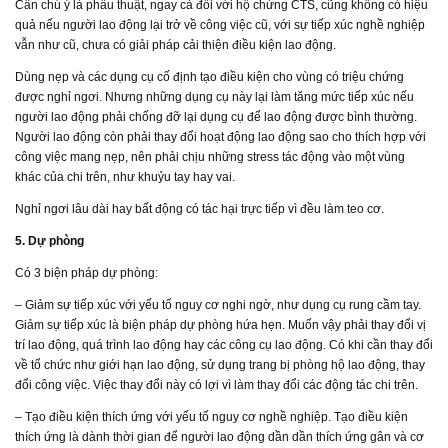
Cần chú ý là phẫu thuật, ngay cả đối với hộ chứng CTS, cũng không có hiệu
quả nếu người lao động lại trở về công việc cũ, với sự tiếp xúc nghề nghiệp
vẫn như cũ, chưa có giải pháp cải thiện điều kiện lao động.
Dùng nẹp và các dụng cụ cố định tạo điều kiện cho vùng có triệu chứng
được nghỉ ngơi. Nhưng những dụng cụ này lại làm tăng mức tiếp xúc nếu
người lao động phải chống đỡ lại dụng cụ để lao động được bình thường.
Người lao động còn phải thay đổi hoạt động lao động sao cho thích hợp với
công việc mang nẹp, nên phải chịu những stress tác động vào một vùng
khác của chi trên, như khuỷu tay hay vai.
Nghỉ ngơi lâu dài hay bất động có tác hại trực tiếp vì đều làm teo cơ.
5. Dự phòng
Có 3 biện pháp dự phòng:
– Giảm sự tiếp xúc với yếu tố nguy cơ nghi ngờ, như dụng cụ rung cầm tay.
Giảm sự tiếp xúc là biện pháp dự phòng hứa hẹn. Muốn vậy phải thay đổi vị
trí lao động, quá trình lao động hay các công cụ lao động. Có khi cần thay đổi
về tổ chức như giới hạn lao động, sử dụng trang bị phòng hộ lao động, thay
đổi công việc. Việc thay đổi này có lợi vì làm thay đổi các động tác chi trên.
– Tạo điều kiện thích ứng với yếu tố nguy cơ nghề nghiệp. Tạo điều kiện
thích ứng là dành thời gian để người lao động dần dần thích ứng gân và cơ