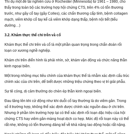
Thí dụ một đề tài nghiên cứu ở Rochester (Minnesota) từ 1961 – 1980, cho
thấy trong toàn bộ các trường hợp hội chứng CTS, trên 4% có tổn thương
trước, như gãy cổ tay (gãy Colles), các chấn thương cấp tính, bệnh collagen
mạch, viêm khớp cổ tay kể cả viêm khớp dạng thấp, bệnh nội tiết (tiểu
đường…)
3.2. Khám thực thể chi trên và cổ
Khám thực thể chi trên và cổ là một phần quan trọng trong chẩn đoán rối
loạn cơ xương nghề nghiệp.
Khám chi trên điển hình là phải nhìn, sờ, khám vận động và chức năng thần
kinh ngoại biên.
Một trong những mục tiêu chính của khám thực thể là nhằm xác định cấu trúc
chính xác của chi trên, để biết được những triệu chứng theo vị trí giải phẫu.
Sự tê cóng, dị cảm thường do chèn ép thần kinh ngoại biên.
Đau tăng lên khi cử động như khi duỗi cổ tay thường là do viêm gân. Trong
số ít trường hợp, không thể xác định được chính xác nguồn đau ở chi trên.
Nhưng ở phần lớn trường hợp lại có thể xác định rối loạn đặc hiệu của hội
chứng CTS hay viêm gân-màng hoạt dịch co hẹp. Mức độ rối loạn này có thể
rất nhẹ, không có tổn thương đáng kể về khả năng lao động hoặc rất nặng.