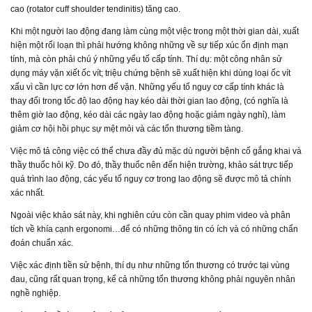
cao (rotator cuff shoulder tendinitis) tăng cao.
Khi một người lao động đang làm cùng một việc trong một thời gian dài, xuất
hiện một rối loạn thì phải hướng không những về sự tiếp xúc ổn định mạn
tính, mà còn phải chú ý những yếu tố cấp tính. Thí dụ: một công nhân sử
dụng máy vặn xiết ốc vít; triệu chứng bệnh sẽ xuất hiện khi dùng loại ốc vít
xấu vì cần lực cơ lớn hơn để vặn. Những yếu tố nguy cơ cấp tính khác là
thay đổi trong tốc độ lao động hay kéo dài thời gian lao động, (có nghĩa là
thêm giờ lao động, kéo dài các ngày lao động hoặc giảm ngày nghỉ), làm
giảm cơ hội hồi phục sự mệt mỏi và các tổn thương tiềm tàng.
Việc mô tả công việc có thể chưa đầy đủ mặc dù người bệnh cố gắng khai và
thầy thuốc hỏi kỹ. Do đó, thầy thuốc nên đến hiện trường, khảo sát trực tiếp
quá trình lao động, các yếu tố nguy cơ trong lao động sẽ được mô tả chính
xác nhất.
Ngoài việc khảo sát này, khi nghiên cứu còn cần quay phim video và phân
tích về khía cạnh ergonomi…để có những thông tin có ích và có những chẩn
đoán chuẩn xác.
Việc xác định tiền sử bệnh, thí dụ như những tổn thương có trước tại vùng
đau, cũng rất quan trọng, kể cả những tổn thương không phải nguyên nhân
nghề nghiệp.