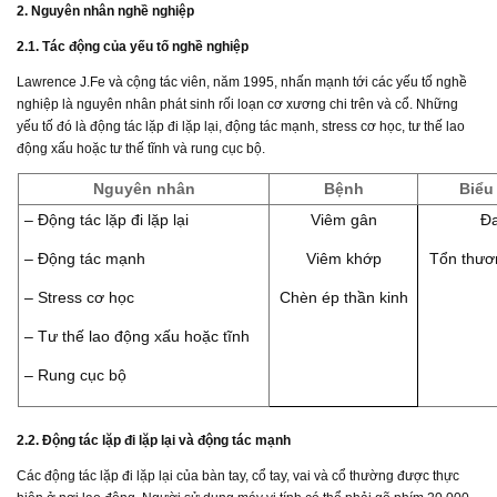
2. Nguyên nhân nghề nghiệp
2.1. Tác động của yếu tố nghề nghiệp
Lawrence J.Fe và cộng tác viên, năm 1995, nhấn mạnh tới các yếu tố nghề
nghiệp là nguyên nhân phát sinh rối loạn cơ xương chi trên và cổ. Những
yếu tố đó là động tác lặp đi lặp lại, động tác mạnh, stress cơ học, tư thế lao
động xấu hoặc tư thế tĩnh và rung cục bộ.
Nguyên nhân
Bệnh
Biểu
– Động tác lặp đi lặp lại
Viêm gân
Đ
– Động tác mạnh
Viêm khớp
Tổn thươ
– Stress cơ học
Chèn ép thần kinh
– Tư thế lao động xấu hoặc tĩnh
– Rung cục bộ
2.2. Động tác lặp đi lặp lại và động tác mạnh
Các động tác lặp đi lặp lại của bàn tay, cổ tay, vai và cổ thường được thực