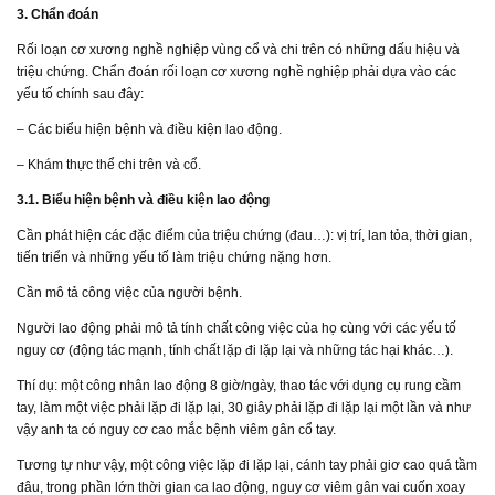
3. Chẩn đoán
Rối loạn cơ xương nghề nghiệp vùng cổ và chi trên có những dấu hiệu và
triệu chứng. Chẩn đoán rối loạn cơ xương nghề nghiệp phải dựa vào các
yếu tố chính sau đây:
– Các biểu hiện bệnh và điều kiện lao động.
– Khám thực thể chi trên và cổ.
3.1. Biểu hiện bệnh và điều kiện lao động
Cần phát hiện các đặc điểm của triệu chứng (đau…): vị trí, lan tỏa, thời gian,
tiến triển và những yếu tố làm triệu chứng nặng hơn.
Cần mô tả công việc của người bệnh.
Người lao động phải mô tả tính chất công việc của họ cùng với các yếu tố
nguy cơ (động tác mạnh, tính chất lặp đi lặp lại và những tác hại khác…).
Thí dụ: một công nhân lao động 8 giờ/ngày, thao tác với dụng cụ rung cầm
tay, làm một việc phải lặp đi lặp lại, 30 giây phải lặp đi lặp lại một lần và như
vậy anh ta có nguy cơ cao mắc bệnh viêm gân cổ tay.
Tương tự như vậy, một công việc lặp đi lặp lại, cánh tay phải giơ cao quá tầm
đâu, trong phần lớn thời gian ca lao động, nguy cơ viêm gân vai cuốn xoay