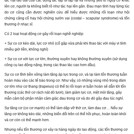
tác hại lâu dài của các động tác lặp đi lặp lại và những yếu tố nguy cơ khác
lên cơ, người ta không biết rõ như tác hại lên gân. Đau mạn tính hay từng lúc
do cơ cũng cần được nghiên cứu để hiểu được những rối loạn như hội
chứng căng cổ hay hội chứng sườn vai (costal – scapular syndrome) và tổn
thương ở nhạc sĩ.
Có 2 loại hoạt động cơ gây rối loạn nghề nghiệp:
+ Sự co cơ kéo dài, lực cơ nhỏ (cổ gập vừa phải khi thao tác với máy vi tính
nhiều giờ liền, không nghỉ)
+ Sự co cơ với lực cơ lớn, thường xuyên hay không thường xuyên (sử dụng
công cụ lao động nặng, trong các thao tác cao hơn đầu).
Sự co cơ tĩnh bền vững làm tăng áp lực trong cơ, và lại làm tổn thương tuần
hoàn máu vào các tế bào trong cơ. Như vậy, có những vùng nhỏ trong đám
cơ lớn như cơ thang (trapeius) có thể bị rối loạn vi tuần hoàn sẽ dẫn tới tổn
thương (các thớ cơ rách nát đỏ tươi), làm giảm lực cơ, mệt mỏi tăng, gây
mẫn cảm bộ phận nhận cảm giác đau trong cơ và do đó gây đau lúc nghỉ.
Sự tăng cơ (co cơ mạnh) có thể làm dập vỡ thớ cơ, làm đau cơ… Nếu sự
tăng cơ không kéo dài, những biến đổi trên có thể hồi phục, hoàn toàn khỏi
và cơ còn có thể mạnh hơn.
Nhưng nếu tổn thương cơ xảy ra hàng ngày do lao động, các tổn thương cơ