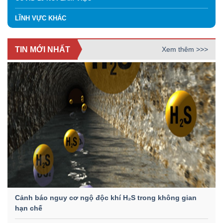
LĨNH VỰC KHÁC
TIN MỚI NHẤT
Xem thêm >>>
Cảnh báo nguy cơ ngộ độc khí H₂S trong không gian
hạn chế