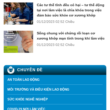
Các tư thế tĩnh đều có hại – tư thế động
tại nơi làm việc là chìa khóa trong việc
đảm bảo sức khỏe cơ xương khớp
01/12/2023
02:52 Chiều
Sống chung với chứng rối loạn cơ
xương khớp mạn tính trong khi làm việc
01/12/2023
02:52 Chiều
CHUYÊN ĐỀ
AN TOÀN LAO ĐỘNG
MÔI TRƯỜNG VÀ ĐIỀU KIỆN LAO ĐỘNG
SỨC KHỎE NGHỀ NGHIỆP
COVID-19 NƠI LÀM VIỆC