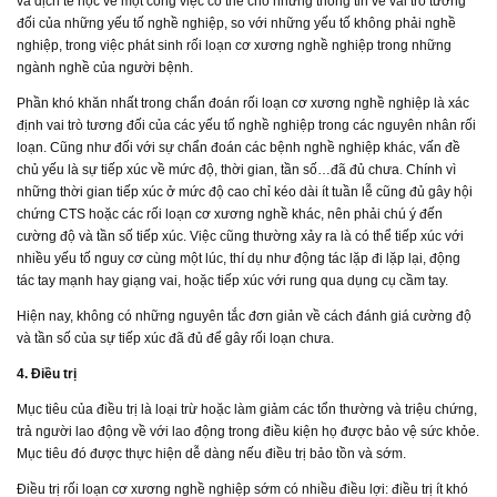
và dịch tễ học về một công việc có thể cho những thông tin về vai trò tương
đối của những yếu tố nghề nghiệp, so với những yếu tố không phải nghề
nghiệp, trong việc phát sinh rối loạn cơ xương nghề nghiệp trong những
ngành nghề của người bệnh.
Phần khó khăn nhất trong chẩn đoán rối loạn cơ xương nghề nghiệp là xác
định vai trò tương đối của các yếu tố nghề nghiệp trong các nguyên nhân rối
loạn. Cũng như đối với sự chẩn đoán các bệnh nghề nghiệp khác, vấn đề
chủ yếu là sự tiếp xúc về mức độ, thời gian, tần số…đã đủ chưa. Chính vì
những thời gian tiếp xúc ở mức độ cao chỉ kéo dài ít tuần lễ cũng đủ gây hội
chứng CTS hoặc các rối loạn cơ xương nghề khác, nên phải chú ý đến
cường độ và tần số tiếp xúc. Việc cũng thường xảy ra là có thể tiếp xúc với
nhiều yếu tố nguy cơ cùng một lúc, thí dụ như động tác lặp đi lặp lại, động
tác tay mạnh hay giạng vai, hoặc tiếp xúc với rung qua dụng cụ cầm tay.
Hiện nay, không có những nguyên tắc đơn giản về cách đánh giá cường độ
và tần số của sự tiếp xúc đã đủ để gây rối loạn chưa.
4. Điều trị
Mục tiêu của điều trị là loại trừ hoặc làm giảm các tổn thường và triệu chứng,
trả người lao động về với lao động trong điều kiện họ được bảo vệ sức khỏe.
Mục tiêu đó được thực hiện dễ dàng nếu điều trị bảo tồn và sớm.
Điều trị rối loạn cơ xương nghề nghiệp sớm có nhiều điều lợi: điều trị ít khó