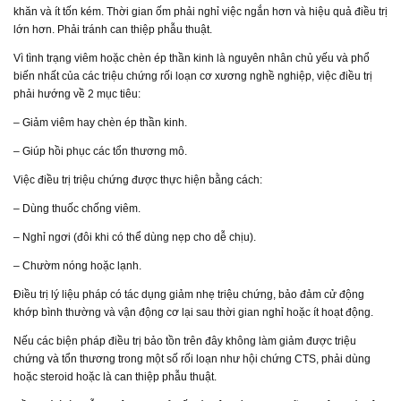
khăn và ít tốn kém. Thời gian ốm phải nghỉ việc ngắn hơn và hiệu quả điều trị
lớn hơn. Phải tránh can thiệp phẫu thuật.
Vì tình trạng viêm hoặc chèn ép thần kinh là nguyên nhân chủ yếu và phổ
biến nhất của các triệu chứng rối loạn cơ xương nghề nghiệp, việc điều trị
phải hướng về 2 mục tiêu:
– Giảm viêm hay chèn ép thần kinh.
– Giúp hồi phục các tổn thương mô.
Việc điều trị triệu chứng được thực hiện bằng cách:
– Dùng thuốc chống viêm.
– Nghỉ ngơi (đôi khi có thể dùng nẹp cho dễ chịu).
– Chườm nóng hoặc lạnh.
Điều trị lý liệu pháp có tác dụng giảm nhẹ triệu chứng, bảo đảm cử động
khớp bình thường và vận động cơ lại sau thời gian nghỉ hoặc ít hoạt động.
Nếu các biện pháp điều trị bảo tồn trên đây không làm giảm được triệu
chứng và tổn thương trong một số rối loạn như hội chứng CTS, phải dùng
hoặc steroid hoặc là can thiệp phẫu thuật.