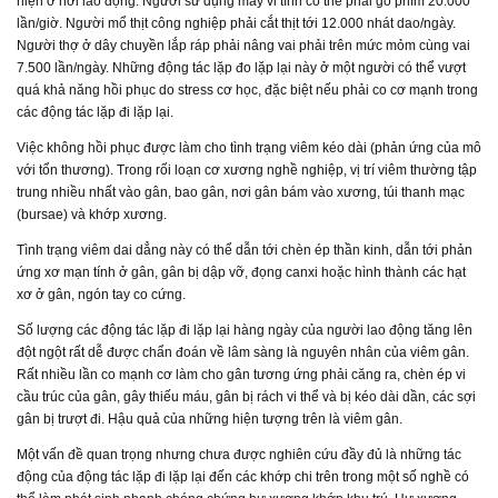
hiện ở nơi lao động. Người sử dụng máy vi tính có thể phải gõ phím 20.000
lần/giờ. Người mổ thịt công nghiệp phải cắt thịt tới 12.000 nhát dao/ngày.
Người thợ ở dây chuyền lắp ráp phải nâng vai phải trên mức mỏm cùng vai
7.500 lần/ngày. Những động tác lặp đo lặp lại này ở một người có thể vượt
quá khả năng hồi phục do stress cơ học, đặc biệt nếu phải co cơ mạnh trong
các động tác lặp đi lặp lại.
Việc không hồi phục được làm cho tình trạng viêm kéo dài (phản ứng của mô
với tổn thương). Trong rối loạn cơ xương nghề nghiệp, vị trí viêm thường tập
trung nhiều nhất vào gân, bao gân, nơi gân bám vào xương, túi thanh mạc
(bursae) và khớp xương.
Tình trạng viêm dai dẳng này có thể dẫn tới chèn ép thần kinh, dẫn tới phản
ứng xơ mạn tính ở gân, gân bị dập vỡ, đọng canxi hoặc hình thành các hạt
xơ ở gân, ngón tay co cứng.
Số lượng các động tác lặp đi lặp lại hàng ngày của người lao động tăng lên
đột ngột rất dễ được chẩn đoán về lâm sàng là nguyên nhân của viêm gân.
Rất nhiều lần co mạnh cơ làm cho gân tương ứng phải căng ra, chèn ép vi
cầu trúc của gân, gây thiếu máu, gân bị rách vi thể và bị kéo dài dần, các sợi
gân bị trượt đi. Hậu quả của những hiện tượng trên là viêm gân.
Một vấn đề quan trọng nhưng chưa được nghiên cứu đầy đủ là những tác
động của động tác lặp đi lặp lại đến các khớp chi trên trong một số nghề có