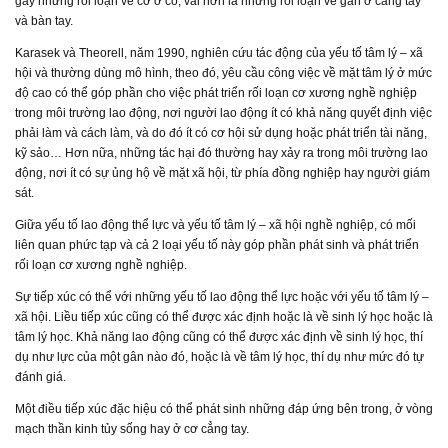
gây những rối loạn về cơ ở cổ, vai hơn là những rối loạn về gân ở cẳng tay
và bàn tay.
Karasek và Theorell, năm 1990, nghiên cứu tác động của yếu tố tâm lý – xã
hội và thường dùng mô hình, theo đó, yêu cầu công việc về mặt tâm lý ở mức
độ cao có thể góp phần cho việc phát triển rối loạn cơ xương nghề nghiệp
trong môi trường lao động, nơi người lao động ít có khả năng quyết định việc
phải làm và cách làm, và do đó ít có cơ hội sử dụng hoặc phát triển tài năng,
kỹ sảo… Hơn nữa, những tác hại đó thường hay xảy ra trong môi trường lao
động, nơi ít có sự ủng hộ về mặt xã hội, từ phía đồng nghiệp hay người giám
sát.
Giữa yếu tố lao động thể lực và yếu tố tâm lý – xã hội nghề nghiệp, có mối
liên quan phức tạp và cả 2 loại yếu tố này góp phần phát sinh và phát triển
rối loạn cơ xương nghề nghiệp.
Sự tiếp xúc có thể với những yếu tố lao động thể lực hoặc với yếu tố tâm lý –
xã hội. Liều tiếp xúc cũng có thể được xác định hoặc là về sinh lý học hoặc là
tâm lý học. Khả năng lao động cũng có thể được xác định về sinh lý học, thí
dụ như lực của một gân nào đó, hoặc là về tâm lý học, thí dụ như mức đó tự
đánh giá.
Một điều tiếp xúc đặc hiệu có thể phát sinh những đáp ứng bên trong, ở vòng
mạch thần kinh tủy sống hay ở cơ cẳng tay.