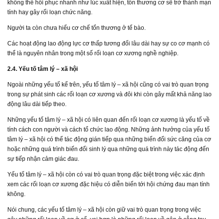
không thể hồi phục nhanh như lúc xuất hiện, tổn thương cơ sẽ trở thành mạn
tính hay gây rối loạn chức năng.
Người ta còn chưa hiểu cơ chế tổn thương ở tế bào.
Các hoạt động lao động lực cơ thấp tương đối lâu dài hay sự co cơ mạnh có
thể là nguyên nhân trong một số rối loạn cơ xương nghề nghiệp.
2.4. Yếu tố tâm lý – xã hội
Ngoài những yếu tố kể trên, yếu tố tâm lý – xã hội cũng có vai trò quan trọng
trong sự phát sinh các rối loạn cơ xương và đôi khi còn gây mất khả năng lao
động lâu dài tiếp theo.
Những yếu tố tâm lý – xã hội có liên quan đến rối loạn cơ xương là yếu tố về
tính cách con người và cách tổ chức lao động. Những ảnh hưởng của yếu tố
tâm lý – xã hội có thể tác động gián tiếp qua những biến đổi sức căng của cơ
hoặc những quá trình biến đổi sinh lý qua những quá trình này tác động đến
sự tiếp nhận cảm giác đau.
Yếu tố tâm lý – xã hội còn có vai trò quan trọng đặc biệt trong việc xác định
xem các rối loạn cơ xương đặc hiệu có diễn biến tới hội chứng đau mạn tính
không.
Nói chung, các yếu tố tâm lý – xã hội còn giữ vai trò quan trọng trong việc