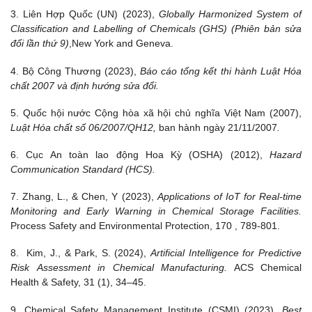
3. Liên Hợp Quốc (UN) (2023),
Globally Harmonized System of
Classification and Labelling of Chemicals (GHS)
(Phiên bản sửa
đổi lần thứ 9)
,New York and Geneva.
4. Bộ Công Thương (2023),
Báo cáo tổng kết thi hành Luật Hóa
chất 2007 và định hướng sửa đổi.
5. Quốc hội nước Cộng hòa xã hội chủ nghĩa Việt Nam (2007),
Luật Hóa chất số 06/2007/QH12,
ban hành ngày 21/11/2007
.
6. Cục An toàn lao động Hoa Kỳ (OSHA) (2012),
Hazard
Communication Standard (HCS).
7. Zhang, L., & Chen, Y (2023),
Applications of IoT for Real-time
Monitoring and Early Warning in Chemical Storage Facilities.
Process Safety and Environmental Protection, 170 , 789-801.
8. Kim, J., & Park, S. (2024),
Artificial Intelligence for Predictive
Risk
Assessment in Chemical Manufacturing.
ACS Chemical
Health & Safety, 31 (1), 34–45.
9. Chemical Safety Management Institute (CSMI) (2023),
Best