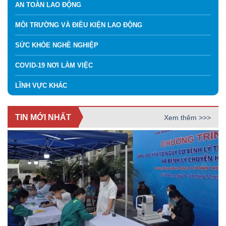
AN TOÀN LAO ĐỘNG
MÔI TRƯỜNG VÀ ĐIỀU KIỆN LAO ĐỘNG
SỨC KHỎE NGHỀ NGHIỆP
COVID-19 NƠI LÀM VIỆC
LĨNH VỰC KHÁC
TIN MỚI NHẤT
Xem thêm >>>