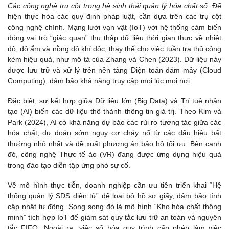
Các công nghệ trụ cột trong hệ sinh thái quản lý hóa chất số:
Để
hiện thực hóa các quy định pháp luật, cần dựa trên các trụ cột
công nghệ chính. Mạng lưới vạn vật (IoT) với hệ thống cảm biến
đóng vai trò “giác quan” thu thập dữ liệu thời gian thực về nhiệt
độ, độ ẩm và nồng độ khí độc, thay thế cho việc tuần tra thủ công
kém hiệu quả, như mô tả của Zhang và Chen (2023). Dữ liệu này
được lưu trữ và xử lý trên nền tảng Điện toán đám mây (Cloud
Computing), đảm bảo khả năng truy cập mọi lúc mọi nơi.
Đặc biệt, sự kết hợp giữa Dữ liệu lớn (Big Data) và Trí tuệ nhân
tạo (AI) biến các dữ liệu thô thành thông tin giá trị. Theo Kim và
Park (2024), AI có khả năng dự báo các rủi ro tương tác giữa các
hóa chất, dự đoán sớm nguy cơ cháy nổ từ các dấu hiệu bất
thường nhỏ nhất và đề xuất phương án bảo hộ tối ưu. Bên cạnh
đó, công nghệ Thực tế ảo (VR) đang được ứng dụng hiệu quả
trong đào tạo diễn tập ứng phó sự cố.
Về mô hình thực tiễn, doanh nghiệp cần ưu tiên triển khai “Hệ
thống quản lý SDS điện tử” để loại bỏ hồ sơ giấy, đảm bảo tính
cập nhật tự động. Song song đó là mô hình “Kho hóa chất thông
minh” tích hợp IoT để giám sát quy tắc lưu trữ an toàn và nguyên
tắc FIFO. Ngoài ra, việc số hóa quy trình cấp phép làm việc