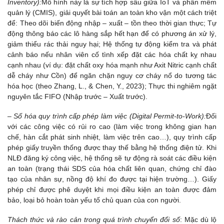
Inventory):
Mô hình này là sự tích hợp sâu giữa IoT và phần mềm
quản lý (CMIS), giải quyết bài toán an toàn kho vận một cách triệt
để: Theo dõi biến động nhập – xuất – tồn theo thời gian thực; Tự
động thông báo các lô hàng sắp hết hạn để có phương án xử lý,
giảm thiểu rác thải nguy hại; Hệ thống tự động kiểm tra và phát
cảnh báo nếu nhân viên cố tình xếp đặt các hóa chất kỵ nhau
cạnh nhau (ví dụ: đặt chất oxy hóa mạnh như Axit Nitric cạnh chất
dễ cháy như Cồn) để ngăn chặn nguy cơ cháy nổ do tương tác
hóa học (theo Zhang, L., & Chen, Y., 2023); Thực thi nghiêm ngặt
nguyên tắc FIFO (Nhập trước – Xuất trước).
– Số hóa quy trình cấp phép làm việc (Digital Permit-to-Work):
Đối
với các công việc có rủi ro cao (làm việc trong không gian hạn
chế, hàn cắt phát sinh nhiệt, làm việc trên cao…), quy trình cấp
phép giấy truyền thống được thay thế bằng hệ thống điện tử. Khi
NLĐ đăng ký công việc, hệ thống sẽ tự động rà soát các điều kiện
an toàn (trạng thái SDS của hóa chất liên quan, chứng chỉ đào
tạo của nhân sự, nồng độ khí đo được tại hiện trường…). Giấy
phép chỉ được phê duyệt khi mọi điều kiện an toàn được đảm
bảo, loại bỏ hoàn toàn yếu tố chủ quan của con người.
Thách thức và rào cản trong quá trình chuyển đổi số
: Mặc dù lộ