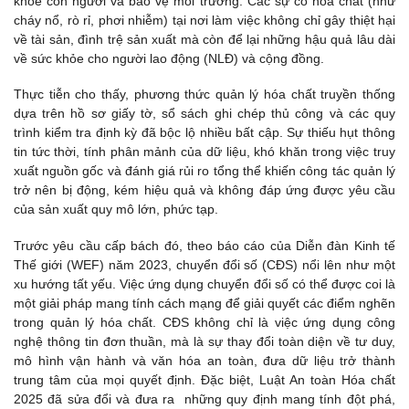
khỏe con người và bảo vệ môi trường. Các sự cố hóa chất (như
cháy nổ, rò rỉ, phơi nhiễm) tại nơi làm việc không chỉ gây thiệt hại
về tài sản, đình trệ sản xuất mà còn để lại những hậu quả lâu dài
về sức khỏe cho người lao động (NLĐ) và cộng đồng.
Thực tiễn cho thấy, phương thức quản lý hóa chất truyền thống
dựa trên hồ sơ giấy tờ, sổ sách ghi chép thủ công và các quy
trình kiểm tra định kỳ đã bộc lộ nhiều bất cập. Sự thiếu hụt thông
tin tức thời, tính phân mảnh của dữ liệu, khó khăn trong việc truy
xuất nguồn gốc và đánh giá rủi ro tổng thể khiến công tác quản lý
trở nên bị động, kém hiệu quả và không đáp ứng được yêu cầu
của sản xuất quy mô lớn, phức tạp.
Trước yêu cầu cấp bách đó, theo báo cáo của Diễn đàn Kinh tế
Thế giới (WEF) năm 2023, chuyển đổi số (CĐS) nổi lên như một
xu hướng tất yếu. Việc ứng dụng chuyển đổi số có thể được coi là
một giải pháp mang tính cách mạng để giải quyết các điểm nghẽn
trong quản lý hóa chất. CĐS không chỉ là việc ứng dụng công
nghệ thông tin đơn thuần, mà là sự thay đổi toàn diện về tư duy,
mô hình vận hành và văn hóa an toàn, đưa dữ liệu trở thành
trung tâm của mọi quyết định. Đặc biệt, Luật An toàn Hóa chất
2025 đã sửa đổi và đưa ra những quy định mang tính đột phá,