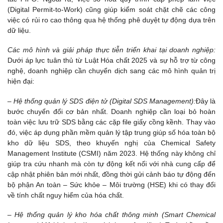
(Digital Permit-to-Work) cũng giúp kiểm soát chặt chẽ các công
việc có rủi ro cao thông qua hệ thống phê duyệt tự động dựa trên
dữ liệu.
Các mô hình và giải pháp thực tiễn triển khai tại doanh nghiệp:
Dưới áp lực tuân thủ từ Luật Hóa chất 2025 và sự hỗ trợ từ công
nghệ, doanh nghiệp cần chuyển dịch sang các mô hình quản trị
hiện đại:
– Hệ thống quản lý SDS điện tử (Digital SDS Management):
Đây là
bước chuyển đổi cơ bản nhất. Doanh nghiệp cần loại bỏ hoàn
toàn việc lưu trữ SDS bằng các cặp file giấy cồng kềnh. Thay vào
đó, việc áp dụng phần mềm quản lý tập trung giúp số hóa toàn bộ
kho dữ liệu SDS, theo khuyến nghị của Chemical Safety
Management Institute (CSMI) năm 2023. Hệ thống này không chỉ
giúp tra cứu nhanh mà còn tự động kết nối với nhà cung cấp để
cập nhật phiên bản mới nhất, đồng thời gửi cảnh báo tự động đến
bộ phận An toàn – Sức khỏe – Môi trường (HSE) khi có thay đổi
về tính chất nguy hiểm của hóa chất.
– Hệ thống quản lý kho hóa chất thông minh (Smart Chemical