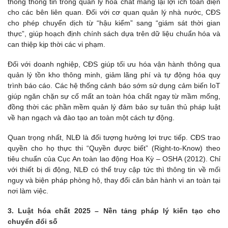
thống thông tin trong quản lý hóa chất mang lại lợi ích toàn diện
cho các bên liên quan. Đối với cơ quan quản lý nhà nước, CĐS
cho phép chuyển dịch từ “hậu kiểm” sang “giám sát thời gian
thực”, giúp hoạch định chính sách dựa trên dữ liệu chuẩn hóa và
can thiệp kịp thời các vi phạm.
Đối với doanh nghiệp, CĐS giúp tối ưu hóa vận hành thông qua
quản lý tồn kho thông minh, giảm lãng phí và tự động hóa quy
trình báo cáo. Các hệ thống cảnh báo sớm sử dụng cảm biến IoT
giúp ngăn chặn sự cố mất an toàn hóa chất ngay từ mầm mống,
đồng thời các phần mềm quản lý đảm bảo sự tuân thủ pháp luật
về hạn ngạch và đào tạo an toàn một cách tự động.
Quan trọng nhất, NLĐ là đối tượng hưởng lợi trực tiếp. CĐS trao
quyền cho họ thực thi “Quyền được biết” (Right-to-Know) theo
tiêu chuẩn của Cục An toàn lao động Hoa Kỳ – OSHA (2012). Chỉ
với thiết bị di động, NLĐ có thể truy cập tức thì thông tin về mối
nguy và biện pháp phòng hộ, thay đổi căn bản hành vi an toàn tại
nơi làm việc.
3. Luật hóa chất 2025 – Nền tảng pháp lý kiến tạo cho
chuyển đổi số