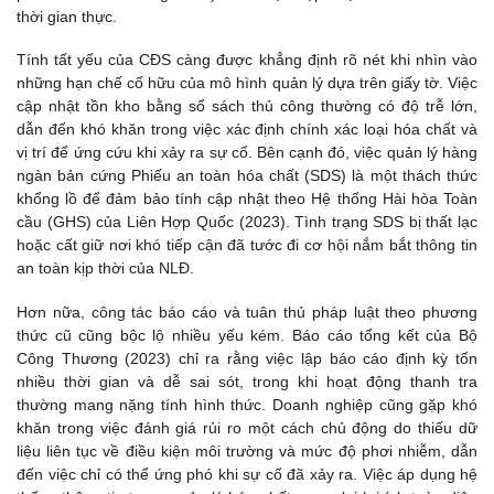
thời gian thực.
Tính tất yếu của CĐS càng được khẳng định rõ nét khi nhìn vào
những hạn chế cố hữu của mô hình quản lý dựa trên giấy tờ. Việc
cập nhật tồn kho bằng sổ sách thủ công thường có độ trễ lớn,
dẫn đến khó khăn trong việc xác định chính xác loại hóa chất và
vị trí để ứng cứu khi xảy ra sự cố. Bên cạnh đó, việc quản lý hàng
ngàn bản cứng Phiếu an toàn hóa chất (SDS) là một thách thức
khổng lồ để đảm bảo tính cập nhật theo Hệ thống Hài hòa Toàn
cầu (GHS) của Liên Hợp Quốc (2023). Tình trạng SDS bị thất lạc
hoặc cất giữ nơi khó tiếp cận đã tước đi cơ hội nắm bắt thông tin
an toàn kịp thời của NLĐ.
Hơn nữa, công tác báo cáo và tuân thủ pháp luật theo phương
thức cũ cũng bộc lộ nhiều yếu kém. Báo cáo tổng kết của Bộ
Công Thương (2023) chỉ ra rằng việc lập báo cáo định kỳ tốn
nhiều thời gian và dễ sai sót, trong khi hoạt động thanh tra
thường mang nặng tính hình thức. Doanh nghiệp cũng gặp khó
khăn trong việc đánh giá rủi ro một cách chủ động do thiếu dữ
liệu liên tục về điều kiện môi trường và mức độ phơi nhiễm, dẫn
đến việc chỉ có thể ứng phó khi sự cố đã xảy ra. Việc áp dụng hệ