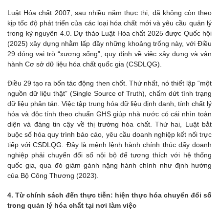
Luật Hóa chất 2007, sau nhiều năm thực thi, đã không còn theo
kịp tốc độ phát triển của các loại hóa chất mới và yêu cầu quản lý
trong kỷ nguyên 4.0. Dự thảo Luật Hóa chất 2025 được Quốc hội
(2025) xây dựng nhằm lấp đầy những khoảng trống này, với Điều
29 đóng vai trò “xương sống”, quy định về việc xây dựng và vận
hành Cơ sở dữ liệu hóa chất quốc gia (CSDLQG).
Điều 29 tạo ra bốn tác động then chốt. Thứ nhất, nó thiết lập “một
nguồn dữ liệu thật” (Single Source of Truth), chấm dứt tình trạng
dữ liệu phân tán. Việc tập trung hóa dữ liệu định danh, tính chất lý
hóa và độc tính theo chuẩn GHS giúp nhà nước có cái nhìn toàn
diện và đáng tin cậy về thị trường hóa chất. Thứ hai, Luật bắt
buộc số hóa quy trình báo cáo, yêu cầu doanh nghiệp kết nối trực
tiếp với CSDLQG. Đây là mệnh lệnh hành chính thúc đẩy doanh
nghiệp phải chuyển đổi số nội bộ để tương thích với hệ thống
quốc gia, qua đó giảm gánh nặng hành chính như định hướng
của Bộ Công Thương (2023).
4. Từ chính sách đến thực tiễn: hiện thực hóa chuyển đổi số
trong quản lý hóa chất tại nơi làm việc