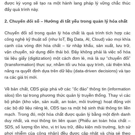
được kỳ vọng sẽ tạo ra một hành lang pháp lý vững chắc thúc
đẩy quá trình này.
2. Chuyển đổi số – Hướng đi tất yếu trong quản lý hóa chất
Chuyển đổi số trong quản lý hóa chất là quá trình tích hợp các
công nghệ kỹ thuật số (như IoT, Big Data, AI, Cloud) vào mọi khía
cạnh của vòng đời hóa chất – từ nhập khẩu, sản xuất, lưu trữ,
vận chuyển, sử dụng đến thải bỏ. Đây không phải là việc số hóa
tài liệu giấy (digitization) một cách đơn lẻ, mà là sự “chuyển đổi”
(transformation) thực sự, nhằm tối ưu hóa quy trình, cải thiện khả
năng ra quyết định dựa trên dữ liệu (data-driven decisions) và tạo
ra các giá trị mới.
Về bản chất, CĐS giúp phá vỡ các “ốc đảo” thông tin (information
silos) tồn tại trong phương thức quản lý truyền thống. Thay vì các
bộ phận (kho vận, sản xuất, an toàn, môi trường) hoạt động với
các bộ dữ liệu riêng lẻ, CĐS tạo ra một hệ sinh thái thông tin liền
mạch. Trong đó, một hóa chất được quản lý bằng một định danh
duy nhất, và mọi thông tin liên quan (Phiếu an toàn hóa chất –
SDS, số lượng tồn kho, vị trí lưu trữ, điều kiện môi trường, lịch sử
phơi nhiễm của công nhân) đều được cập nhật và chia sẻ theo