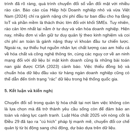
trình đã rõ ràng, quá trình chuyển đổi số vẫn đối mặt với nhiều
rào cản. Báo cáo của Hiệp hội Doanh nghiệp nhỏ và vừa Việt
Nam (2024) chỉ ra gánh nặng chi phí đầu tư ban đầu cho hạ tầng
IoT và phần mềm là thách thức lớn đối với khối SMEs. Tuy nhiên,
rào cản lớn nhất lại nằm ở tư duy và văn hóa doanh nghiệp. Hiện
nay, nhiều đơn vị vẫn giữ tư duy quản lý theo kinh nghiệm và coi
chi phí an toàn là gánh nặng thay vì khoản đầu tư chiến lược.
Ngoài ra, sự thiếu hụt nguồn nhân lực chất lượng cao am hiểu cả
về hóa chất và công nghệ thông tin, cùng các nguy cơ về an ninh
mạng đối với dữ liệu bí mật kinh doanh cũng là những bài toán
nan giải được CISA (2023) cảnh báo. Việc thiếu đồng bộ và
chuẩn hóa dữ liệu đầu vào từ hàng ngàn doanh nghiệp cũng có
thể dẫn đến tình trạng “rác” dữ liệu trong hệ thống quốc gia.
5. Kết luận và kiến nghị
Chuyển đổi số trong quản lý hóa chất tại nơi làm việc không còn
là lựa chọn mà đã trở thành yêu cầu sống còn để đảm bảo an
toàn và năng lực cạnh tranh. Luật Hóa chất 2025 với nòng cốt là
Điều 29 đã tạo ra “cú hích” pháp lý mạnh mẽ, chuyển đổi cơ chế
quản lý từ bị động sang chủ động, dự báo dựa trên dữ liệu.