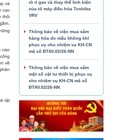
rò rỉ gas và thay thế linh kiện
ạp và
của tổ máy điều hòa Toshiba
n cao
VRV
 thối
ngầm,
những
Thông báo về việc mua sắm
hàng hóa đo mẫu không khí
phục vụ cho nhiệm vụ KH-CN
n nào
mã số ĐTAV.02/26-NN
 cống
ện về
Thông báo về việc mua sắm
 phân
một số vật tư thiết bị phục vụ
cho nhiệm vụ KH-CN mã số
ĐTAV.02/26-NN
h tật