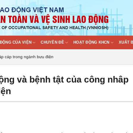
ĐỘNG CỦA VIỆN
CHUYÊN ĐỀ
HOẠT ĐỘNG KHCN
XUẤT 
hâp cáp trong ngành bưu điện
 động và bệnh tật của công nhâp
iện