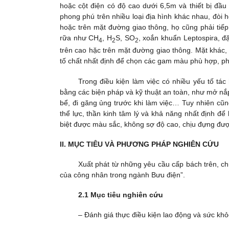
hoặc cột điện có độ cao dưới 6,5m và thiết bị đầu
phong phú trên nhiều loại địa hình khác nhau, đòi h
hoặc trên mặt đường giao thông, họ cũng phải tiếp 
rữa như CH
, H
S, SO
, xoắn khuẩn Leptospira, đặ
4
2
2
trên cao hặc trên mặt đường giao thông. Mặt khác,
tố chất nhất định để chọn các gam màu phù hợp, phâ
Trong điều kiện làm việc có nhiều yếu tố tá
bằng các biện pháp và kỹ thuật an toàn, như mở nắp
bể, đi găng ủng trước khi làm việc… Tuy nhiên cũn
thể lực, thần kinh tâm lý và khả năng nhất định 
biệt được màu sắc, không sợ độ cao, chịu đựng được
II. MỤC TIÊU VÀ PHƯƠNG PHÁP NGHIÊN CỨU
Xuất phát từ những yêu cầu cấp bách trên, chú
của công nhân trong ngành Bưu điện”.
2.1 Mục tiêu nghiên cứu
– Đánh giá thực điều kiện lao động và sức kh