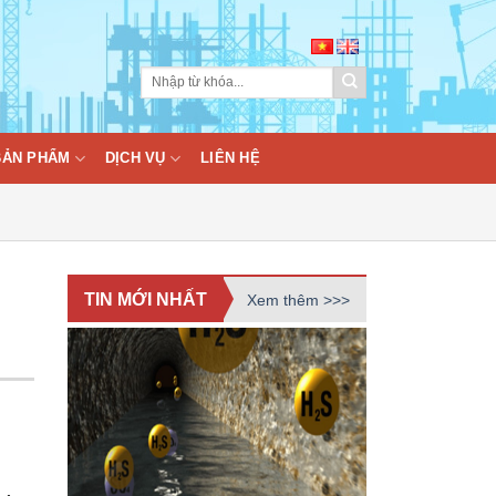
BẢN PHẨM
DỊCH VỤ
LIÊN HỆ
TIN MỚI NHẤT
Xem thêm >>>