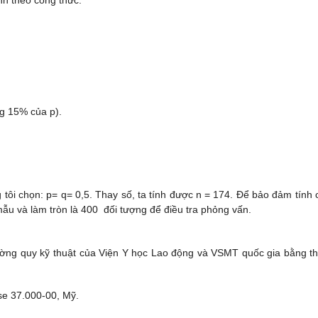
nh theo công thức:
g 15% của p).
tôi chọn: p= q= 0,5. Thay số, ta tính được n = 174. Để bảo đảm tính 
mẫu và làm tròn là 400 đối tượng để điều tra phỏng vấn.
ường quy kỹ thuật của Viện Y học Lao động và VSMT quốc gia bằng thi
e 37.000-00, Mỹ.