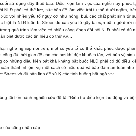
 cuối sử dụng dây thuê bao. Điều kiện làm việc của nghề này phức t
ỏi NLĐ phải có thể lực, sức bền để làm việc trái tư thế dưới ngầm, trê
xúc với nhiều yếu tố nguy cơ như nóng, bụi, các chất phát sinh từ sự
c biệt là NLĐ luôn bị Strees do các yếu tố gây tai nạn bất ngờ dưới 
 trong quá trình làm việc có nhiều công đoạn đòi hỏi NLĐ phải có đủ 
n biệt được các tín hiệu đo thử v.v…
c hại nghề nghiệp nói trên, một số yếu tố có thể khắc phục được phầ
 cống đủ thời gian để cho các hơi khí độc khuếch tán; vét bùn vệ sinh
g có những điều kiện bất khả kháng bắt buộc NLĐ phải có đủ điều ki
để hoàn thành nhiệm vụ một cách có hiệu quả và bảo đảm an toàn như
 Strees và đủ bản lĩnh để xử lý các tình huống bất ngờ.v.v.
ng tôi tiến hành nghiên cứu đề tài “Điều tra điều kiện lao động và bện
ỏe của công nhân cáp.