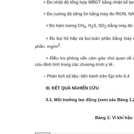
+ Đo nhiệt độ tổng hợp WBGT bằng nhiệt kế tam
+ Đo cường độ tiếng ồn bằng máy đo RION, NA-
+ Đo hàm lượng CH
, H
S, SO
bằng máy đo 
4
2
2
+ Đo bụi hô hấp và bụi toàn phần bằng máy 
3
phần: mg/m
.
+ Điều tra phỏng vấn cảm giác chủ quan về 
cứu định tính trong các chương trình y tế.
– Phân tích số liệu:
tiến hành trên Epi info 6.4
III. KẾT QUẢ NGHIÊN CỨU
3.1. Môi trường lao động (xem các Bảng 1,2
Bảng 1: Vi khí hậu 