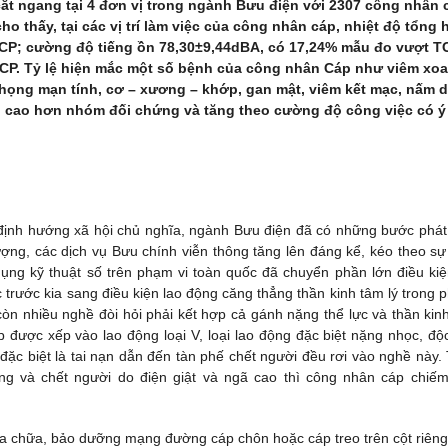
cắt ngang tại 4 đơn vị trong ngành Bưu điện với 2307 công nhân 
o thấy, tại các vị trí làm việc của công nhân cáp, nhiệt độ tổng
CP; cường độ tiếng ồn 78,30±9,44dBA, có 17,24% mẫu đo vượt T
CCP. Tỷ lệ hiện mắc một số bệnh của công nhân Cáp như viêm xo
i họng mạn tính, cơ – xương – khớp, gan mật, viêm kết mạc, nấm d
i cao hơn nhóm đối chứng và tăng theo cường độ công việc có ý
o định hướng xã hội chủ nghĩa, ngành Bưu điện đã có những bước phát 
ượng, các dịch vụ Bưu chính viễn thông tăng lên đáng kể, kéo theo sự
ụng kỹ thuật số trên phạm vi toàn quốc đã chuyển phần lớn điều kiệ
 trước kia sang điều kiện lao động căng thẳng thần kinh tâm lý trong 
còn nhiều nghề đòi hỏi phải kết hợp cả gánh nặng thể lực và thần kin
 được xếp vào lao động loại V, loại lao động đặc biệt nặng nhọc, độc
ặc biệt là tai nạn dẫn đến tàn phế chết người đều rơi vào nghề này.
g và chết người do điện giật và ngã cao thì công nhân cáp chiế
a chữa, bảo dưỡng mạng đường cáp chôn hoặc cáp treo trên cột riêng 