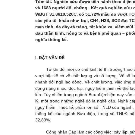
Tóm tắt: Nghiên cứu được tiến hành theo diện 
và 1683 người đối chứng . Kết quả nghiên cứu ch
WBGT 31,86±0,520C, có 51,72% mẫu đo vượt TC
các yếu tố khác như bụi, CH4, H2S, SO2 đạt T
mạn tính, dạ dày-tá tràng, tật khúc xạ, viêm mũ
đau thần kinh, hông to và bệnh phế quản – phổ
nghĩa thống kê.
I.
ĐẶT VẤN ĐỀ
Từ khi đổi mới cơ chế kinh tế thị trường the
vượt bậc kể cả về chất lượng và số lượng. Về số l
nhanh đội ngũ lao động. Về chất lượng, việc ứng d
động nặng nhọc, độc hại, nguy hiểm thiên về thể lực
kín. Tuy nhiên trong ngành Bưu điện hiện nay vẫn 
lý, một trong những nghề đó là nghề cáp. Nghề cáp
nguy hiểm. Thực tế, phần lớn số TNLĐ của ngành, đ
thống kê của ngành Bưu điện, trong số TNLĐ nặn
32,89%.
Công nhân Cáp làm các công việc: xây lắp, sử