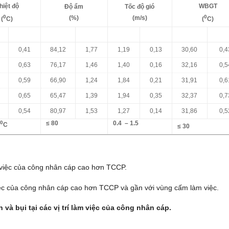
hiệt độ
WBGT
Độ ẩm
Tốc độ gió
0
0
(%)
(m/s)
(
C)
(
C)
0,41
84,12
1,77
1,19
0,13
30,60
0,4
0,63
76,17
1,46
1,40
0,16
32,16
0,5
0,59
66,90
1,24
1,84
0,21
31,91
0,6
0,65
65,47
1,39
1,94
0,35
32,37
0,7
0,54
80,97
1,53
1,27
0,14
31,86
0,5
0
≤ 80
0.4 – 1.5
2
C
≤ 30
àm việc của công nhân cáp cao hơn TCCP.
việc của công nhân cáp cao hơn TCCP và gần với vùng cấm làm việc.
và bụi tại các vị trí làm việc của công nhân cáp.