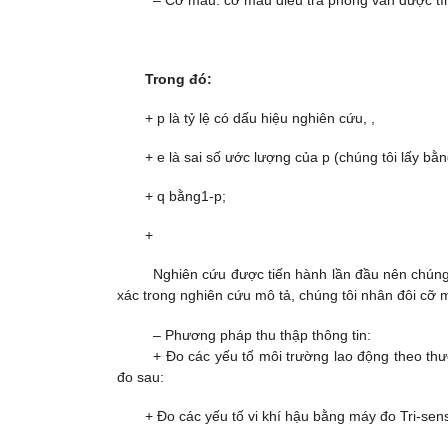
– Cỡ mẫu: cỡ mẫu điều tra phỏng vấn được tí
Trong đó:
+ p là tỷ lệ có dấu hiệu nghiên cứu, ,
+ e là sai số ước lượng của p (chúng tôi lấy bằn
+ q bằng1-p;
+
Nghiên cứu được tiến hành lần đầu nên chúng 
xác trong nghiên cứu mô tả, chúng tôi nhân đôi cỡ 
– Phương pháp thu thập thông tin:
+ Đo các yếu tố môi trường lao động theo th
đo sau:
+ Đo các yếu tố vi khí hậu bằng máy đo Tri-sens