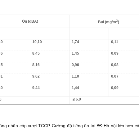
3
Ồn (dBA)
Bụi (mg/m­­­­­­­
)
60
10,10
1,74
0,11
76
8,45
1,45
0,09
25
8,16
0,96
0,08
81
9,62
1,10
0,07
30
9,44
1,44
0,09
0
≤ 6.0
ủa công nhân cáp vượt TCCP. Cường độ tiếng ồn tại BĐ Hà nội lớn hơn c