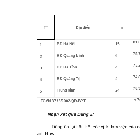
TT
Địa điểm
n
81,
BĐ Hà Nội
15
1
75,
BĐ Quảng Ninh
6
2
73,
BĐ Hà Tĩnh
4
3
74,
BĐ Quảng Trị
4
4
78,
Trung bình
24
5
≤ 7
TCVN 3733/2002/QĐ-BYT
Nhận xét qua Bảng 2:
– Tiếng ồn tại hầu hết các vị trí làm việc c
tỉnh khác.