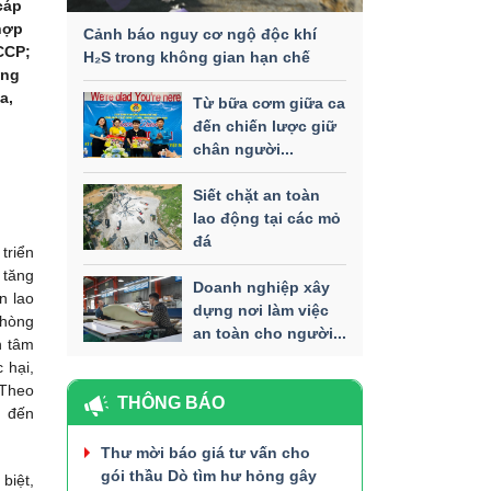
cáp
 hợp
Cảnh báo nguy cơ ngộ độc khí
CCP;
H₂S trong không gian hạn chế
ang
a,
Từ bữa cơm giữa ca
đến chiến lược giữ
chân người...
Siết chặt an toàn
lao động tại các mỏ
đá
triển
 tăng
Doanh nghiệp xây
n lao
dựng nơi làm việc
phòng
an toàn cho người...
h tâm
 hại,
 Theo
THÔNG BÁO
m đến
Thư mời báo giá tư vấn cho
gói thầu Dò tìm hư hỏng gây
biệt,