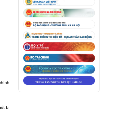
chính
ết bị