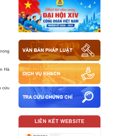
trong
ện Hà
n cứu
LIÊN KẾT WEBSITE