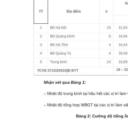
N
TT
Địa điểm
n
1
BĐ Hà Nội
15
31,64
2
BĐ Quảng Ninh
6
34,94
3
BĐ Hà Tĩnh
4
34,43
4
BĐ Quảng Trị
4
38,58
5
Trung bình
24
33,69
18 – 3
TCVN 3733/2002/QĐ-BYT
Nhận xét qua Bảng 1:
– Nhiệt độ trung bình tại hầu hết các vị trí l
– Nhiệt độ tổng hợp WBGT tại các vị trí làm 
Bảng 2: Cường độ tiếng ồn 