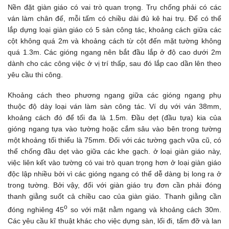
Nền đặt giàn giáo có vai trò quan trọng. Trụ chống phải có các
ván làm chân đế, mỗi tấm có chiều dài đủ kê hai trụ. Để có thể
lắp dựng loại giàn giáo có 5 sàn công tác, khoảng cách giữa các
cột không quá 2m và khoảng cách từ cột đến mặt tường không
quá 1.3m. Các gióng ngang nên bắt đầu lắp ở độ cao dưới 2m
dành cho các công việc ở vị trí thấp, sau đó lắp cao dần lên theo
yêu cầu thi công.
Khoảng cách theo phương ngang giữa các gióng ngang phụ
thuộc độ dày loại ván làm sàn công tác. Ví dụ với ván 38mm,
khoảng cách đó để tối đa là 1.5m. Đầu dẹt (đầu tựa) kia của
gióng ngang tựa vào tường hoặc cắm sâu vào bên trong tường
một khoảng tối thiểu là 75mm. Đối với các tường gạch vữa cũ, có
thể chống đầu dẹt vào giữa các khe gạch. ở loại giàn giáo này,
việc liên kết vào tường có vai trò quan trọng hơn ở loại giàn giáo
độc lập nhiều bởi vì các gióng ngang có thể dễ dàng bị long ra ở
trong tường. Bởi vậy, đối với giàn giáo trụ đơn cần phải đóng
thanh giằng suốt cả chiều cao của giàn giáo. Thanh giằng cần
o
đóng nghiêng 45
so với mặt nằm ngang và khoảng cách 30m.
Các yêu cầu kĩ thuật khác cho việc dựng sàn, lối đi, tấm đỡ và lan