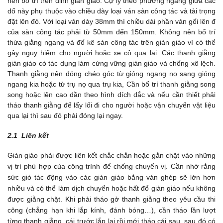
nên bố trí trên đỉnh giàn giáo. Cự ly theo phương ngang giữa các
dố này phụ thuộc vào chiều dày loại ván sàn công tác và tài trọng
đặt lên đó. Với loại ván dày 38mm thì chiều dài phần ván gối lên đ
của sàn công tác phải từ 50mm đến 150mm. Không nên bố trí
thừa giằng ngang và đố kê sàn công tác trên giàn giáo vì có thể
gây nguy hiểm cho người hoặc xe cộ qua lại. Các thanh giằng
giàn giáo có tác dụng làm cứng vững giàn giáo và chống xô lệch.
Thanh giằng nên đóng chéo góc từ gióng ngang nọ sang gióng
ngang kia hoặc từ trụ nọ qua trụ kia, Cần bố trí thanh giằng song
song hoặc lên cao dần theo hình dích dắc và nếu cần thiết phải
tháo thanh giằng để lấy lối đi cho người hoặc vận chuyển vật liệu
qua lại thì sau đó phải đóng lại ngay.
2.1 Liên kết
Giàn giáo phải được liên kết chắc chắn hoặc gắn chặt vào những
vị trí phù hợp của công trình để chống chuyển vị. Cần nhớ rằng
sức gió tác động vào các giàn giáo bằng ván ghép sẽ lớn hơn
nhiều và có thể làm dịch chuyển hoặc hất đổ giàn giáo nếu không
được giằng chặt. Khi phải tháo gở thanh giằng theo yêu cầu thi
công (chẳng hạn khi lắp kính, đánh bóng…), cần tháo lần lượt
từng thanh giằng, cái trước lắp lại rồi mới tháo cái sau, sau đó có