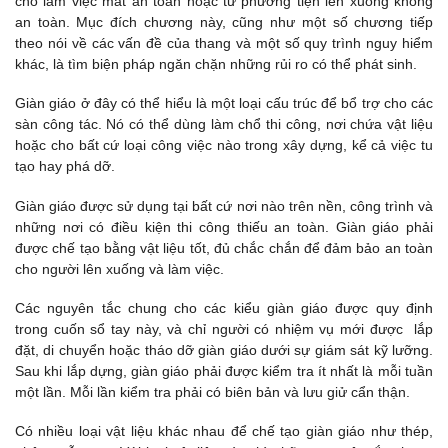
chổ làm việc mất an toàn hoặc từ phương tiện lên xuống không
an toàn. Mục đích chương này, cũng như một số chương tiếp
theo nói về các vấn đề của thang và một số quy trình nguy hiểm
khác, là tìm biện pháp ngăn chặn những rủi ro có thể phát sinh.
Giàn giáo ở đây có thể hiểu là một loại cấu trúc để bổ trợ cho các
sàn công tác. Nó có thể dùng làm chổ thi công, nơi chứa vật liệu
hoặc cho bất cứ loại công việc nào trong xây dựng, kể cả việc tu
tạo hay phá dỡ.
Giàn giáo được sử dụng tại bất cứ nơi nào trên nền, công trình và
những nơi có điều kiện thi công thiếu an toàn. Giàn giáo phải
được chế tạo bằng vật liệu tốt, đủ chắc chắn để đảm bảo an toàn
cho người lên xuống và làm việc.
Các nguyên tắc chung cho các kiểu giàn giáo được quy định
trong cuốn sổ tay này, và chỉ người có nhiệm vụ mới được lắp
đặt, di chuyển hoặc tháo dỡ giàn giáo dưới sự giám sát kỹ lưỡng.
Sau khi lắp dựng, giàn giáo phải được kiểm tra ít nhất là mỗi tuần
một lần. Mỗi lần kiểm tra phải có biên bản và lưu giử cẩn thận.
Có nhiều loại vật liệu khác nhau để chế tạo giàn giáo như thép,