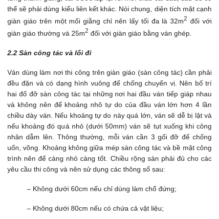
thể sẽ phải dùng kiểu liên kết khác. Nói chung, diện tích mặt cạnh
2
giàn giáo trên một mối giằng chỉ nên lấy tối đa là 32m
đối với
2
giàn giáo thường và 25m
đối với giàn giáo bằng ván ghép.
2.2 Sàn công tác và lối đi
Ván dùng làm nơi thi công trên giàn giáo (sàn công tác) cần phải
đều đặn và có dạng hình vuông để chống chuyển vị. Nên bố trí
hai đố đỡ sàn công tác tại những nơi hai đầu ván tiếp giáp nhau
và không nên để khoảng nhô tự do của đầu ván lớn hơn 4 lần
chiều dày ván. Nếu khoảng tự do này quá lớn, ván sẽ dễ bị lật và
nếu khoảng đó quá nhỏ (dưới 50mm) ván sẽ tụt xuống khi công
nhân dẫm lên. Thông thường, mỗi ván cần 3 gối đỡ để chống
uốn, võng. Khoảng không giữa mép sàn công tác và bề mặt công
trình nên để càng nhỏ càng tốt. Chiều rộng sàn phải đủ cho các
yêu cầu thi công và nên sử dụng các thông số sau:
– Không dưới 60cm nếu chỉ dùng làm chổ đứng;
– Không dưới 80cm nếu có chứa cả vật liệu;