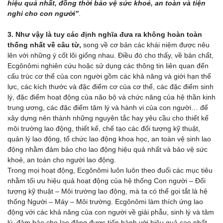
hiệu quả nhất, đồng thời bảo vệ sức khoẻ, an toàn và tiện
nghi cho con người”
.
3. Như vậy là tuy các định nghĩa đưa ra không hoàn toàn
thống nhất về câu từ,
song về cơ bản các khái niệm được nêu
lên với những ý cốt lõi giống nhau. Điều đó cho thấy, về bản chất,
Ecgônômi nghiên cứu hoặc sử dụng các thông tin liên quan đến
cấu trúc cơ thể của con người gồm các khả năng và giới hạn thể
lực, các kích thước và đặc điểm cơ của cơ thể, các đặc điểm sinh
lý, đặc điểm hoạt động của não bộ và chức năng của hệ thần kinh
trung ương, các đặc điểm tâm lý và hành vi của con người… để
xây dựng nên thành những nguyên tắc hay yêu cầu cho thiết kế
môi trường lao động, thiết kế, chế tạo các đối tượng kỹ thuật,
quản lý lao động, tổ chức lao động khoa học, an toàn vệ sinh lao
động nhằm đảm bảo cho lao động hiệu quả nhất và bảo vệ sức
khoẻ, an toàn cho người lao động.
Trong mọi hoạt động, Ecgônômi luôn luôn theo đuổi các mục tiêu
nhằm tối ưu hiệu quả hoạt động của hệ thống Con người – Đối
tượng kỹ thuật – Môi trường lao động, mà ta có thể gọi tắt là hệ
thống Người – Máy – Môi trường. Ecgônômi làm thích ứng lao
động với các khả năng của con người về giải phẫu, sinh lý và tâm
lý, đảm bảo cho lao động được tiến hành với hiệu quả cao nhất,