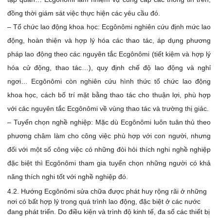
đồng thời giám sát việc thực hiện các yêu cầu đó.
– Tổ chức lao động khoa học: Ecgônômi nghiên cứu định mức lao
động, hoàn thiện và hợp lý hóa các thao tác, áp dụng phương
pháp lao động theo các nguyên tắc Ecgônômi (tiết kiệm và hợp lý
hóa cử động, thao tác…), quy định chế độ lao động và nghỉ
ngơi… Ecgônômi còn nghiên cứu hình thức tổ chức lao động
khoa học, cách bố trí mặt bằng thao tác cho thuận lợi, phù hợp
với các nguyên tắc Ecgônômi về vùng thao tác và trường thị giác.
– Tuyển chọn nghề nghiệp: Mặc dù Ecgônômi luôn tuân thủ theo
phương châm làm cho công việc phù hợp với con người, nhưng
đối với một số công việc có những đòi hỏi thích nghi nghề nghiệp
đặc biệt thì Ecgônômi tham gia tuyển chọn những người có khả
năng thích nghi tốt với nghề nghiệp đó.
4.2. Hướng Ecgônômi sửa chữa được phát huy rộng rãi ở những
nơi có bất hợp lý trong quá trình lao động, đặc biệt ở các nước
đang phát triển. Do điều kiện và trình độ kinh tế, đa số các thiết bị