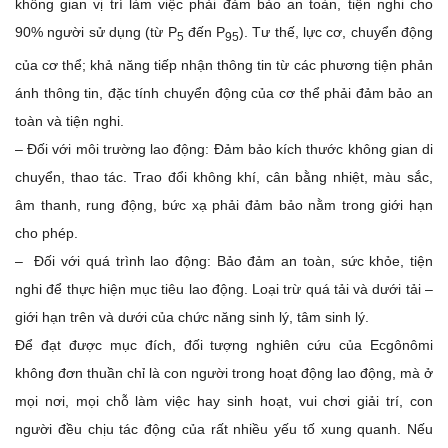
không gian vị trí làm việc phải đảm bảo an toàn, tiện nghi cho
90% người sử dụng (từ P
đến P
). Tư thế, lực cơ, chuyển động
5
95
của cơ thể; khả năng tiếp nhận thông tin từ các phương tiện phản
ánh thông tin, đặc tính chuyển động của cơ thể phải đảm bảo an
toàn và tiện nghi.
– Đối với môi trường lao động: Đảm bảo kích thước không gian di
chuyển, thao tác. Trao đổi không khí, cân bằng nhiệt, màu sắc,
âm thanh, rung động, bức xạ phải đảm bảo nằm trong giới hạn
cho phép.
– Đối với quá trình lao động: Bảo đảm an toàn, sức khỏe, tiện
nghi để thực hiện mục tiêu lao động. Loại trừ quá tải và dưới tải –
giới hạn trên và dưới của chức năng sinh lý, tâm sinh lý.
Để đạt được mục đích, đối tượng nghiên cứu của Ecgônômi
không đơn thuần chỉ là con người trong hoạt động lao động, mà ở
mọi nơi, mọi chỗ làm việc hay sinh hoạt, vui chơi giải trí, con
người đều chịu tác động của rất nhiều yếu tố xung quanh. Nếu