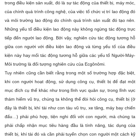
trong điều kiện sản xuất, đó là sự tác động của thiết bị, máy móc,
của chính quá trình công nghệ, của việc tổ chức vị trí lao động đó
và môi trường lao động do chính quá trình sản xuất đó tạo nên.
Những yếu tố điều kiện lao động này không ngừng tác động trực
tiếp đến người lao động. Bởi vậy, nghiên cứu tác động tương hỗ
giữa con người với điều kiện lao động và từng yếu tố của điều
kiện này hay mối tác động tương hỗ giữa các yếu tố Người-Máy-
Môi trường là đối tượng nghiên cứu của Ecgônômi.
Tuy nhiên cũng cần biết rằng trong một số trường hợp đặc biệt,
khi con người hoạt động, sử dụng công cụ, thiết bị để đạt một
mục đích cụ thể khác như trong lĩnh vực quân sự, trong lĩnh vực
thám hiểm vũ trụ, chúng ta không thể đòi hỏi công cụ, thiết bị (ở
đây là thiết bị, khí tài như con tàu vũ trụ, xe tăng, máy bay chiến
đấu…) phải phù hợp, tiện nghi đối với con người, mà chúng ta
phải chấp nhận mục tiêu hàng đầu là tính năng, tác dụng của
thiết bị, khí tài đó và cần phải tuyển chọn con người một cách kỹ