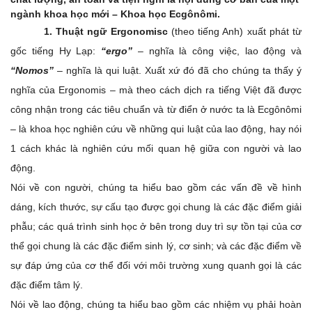
ngành khoa học mới – Khoa học Ecgônômi.
1. Thuật ngữ Ergonomisc
(theo tiếng Anh) xuất phát từ
gốc tiếng Hy Lạp:
“ergo”
– nghĩa là công việc, lao động và
“Nomos”
– nghĩa là qui luật. Xuất xứ đó đã cho chúng ta thấy ý
nghĩa của Ergonomis – mà theo cách dịch ra tiếng Việt đã được
công nhận trong các tiêu chuẩn và từ điển ở nước ta là Ecgônômi
– là khoa học nghiên cứu về những qui luật của lao động, hay nói
1 cách khác là nghiên cứu mối quan hệ giữa con người và lao
động.
Nói về con người, chúng ta hiểu bao gồm các vấn đề về hình
dáng, kích thước, sự cấu tạo được gọi chung là các đặc điểm giải
phẫu; các quá trình sinh học ở bên trong duy trì sự tồn tại của cơ
thể gọi chung là các đặc điểm sinh lý, cơ sinh; và các đặc điểm về
sự đáp ứng của cơ thể đối với môi trường xung quanh gọi là các
đặc điểm tâm lý.
Nói về lao động, chúng ta hiểu bao gồm các nhiệm vụ phải hoàn