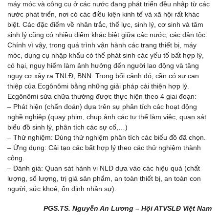
máy móc và công cụ ở các nước đang phát triển đều nhập từ các
nước phát triển, nơi có các điều kiện kinh tế và xã hội rất khác
biệt. Các đặc điểm về nhân trắc, thể lực, sinh lý, cơ sinh và tâm
sinh lý cũng có nhiều điểm khác biệt giữa các nước, các dân tộc.
Chính vì vậy, trong quá trình vận hành các trang thiết bị, máy
móc, dụng cụ nhập khẩu có thể phát sinh các yếu tố bất hợp lý,
có hại, nguy hiểm làm ảnh hưởng đến người lao động và tăng
nguy cơ xảy ra TNLĐ, BNN. Trong bối cảnh đó, cần có sự can
thiệp của Ecgônômi bằng những giải pháp cải thiện hợp lý.
Ecgônômi sửa chữa thường được thực hiện theo 4 giai đoạn:
– Phát hiện (chẩn đoán) dựa trên sự phân tích các hoạt động
nghề nghiệp (quay phim, chụp ảnh các tư thế làm việc, quan sát
biểu đồ sinh lý, phân tích các sự cố,…)
– Thử nghiệm: Dùng thử nghiệm phân tích các biểu đồ đã chọn.
– Ứng dụng: Cải tạo các bất hợp lý theo các thử nghiệm thành
công.
– Đánh giá: Quan sát hành vi NLĐ dựa vào các hiệu quả (chất
lượng, số lượng, trị giá sản phẩm, an toàn thiết bị, an toàn con
người, sức khoẻ, ổn định nhân sự).
PGS.TS. Nguyễn An Lương – Hội ATVSLĐ Việt Nam