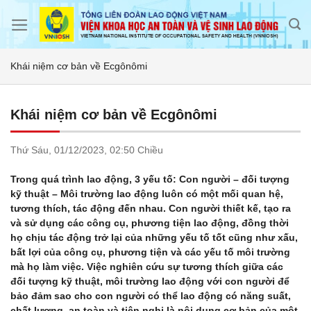
Skip
to
content
Khái niệm cơ bản về Ecgônômi
Khái niệm cơ bản về Ecgônômi
Thứ Sáu,
01/12/2023,
02:50 Chiều
Trong quá trình lao động, 3 yếu tố: Con người – đối tượng
kỹ thuật – Môi trường lao động luôn có một mối quan hệ,
tương thích, tác động đến nhau. Con người thiết kế, tạo ra
và sử dụng các công cụ, phương tiện lao động, đồng thời
họ chịu tác động trở lại của những yếu tố tốt cũng như xấu,
bất lợi của công cụ, phương tiện và các yếu tố môi trường
mà họ làm việc. Việc nghiên cứu sự tương thích giữa các
đối tượng kỹ thuật, môi trường lao động với con người để
bảo đảm sao cho con người có thể lao động có năng suất,
chất lượng, an toàn và tiện nghi là nội dung cơ bản của một