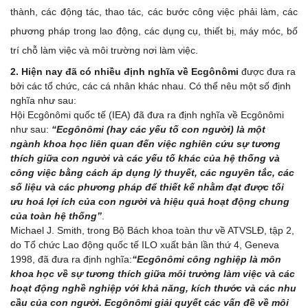
thành, các động tác, thao tác, các bước công việc phải làm, các
phương pháp trong lao động, các dụng cụ, thiết bị, máy móc, bố
trí chỗ làm việc và môi trường nơi làm việc.
2. Hiện nay đã có nhiều định nghĩa về Ecgônômi
được đưa ra
bởi các tổ chức, các cá nhân khác nhau. Có thể nêu một số định
nghĩa như sau:
Hội Ecgônômi quốc tế (IEA) đã đưa ra định nghĩa về Ecgônômi
như sau:
“Ecgônômi (hay các yếu tố con người) là một
ngành khoa học liên quan đến việc nghiên cứu sự tương
thích giữa con người và các yếu tố khác của hệ thống và
công việc bằng cách áp dụng lý thuyết, các nguyên tắc, các
số liệu và các phương pháp để thiết kế nhằm đạt được tối
ưu hoá lợi ích của con người và hiệu quả hoạt động chung
của toàn hệ thống”
.
Michael J. Smith, trong Bộ Bách khoa toàn thư về ATVSLĐ, tập 2,
do Tổ chức Lao động quốc tế ILO xuất bản lần thứ 4, Geneva
1998, đã đưa ra định nghĩa:
“Ecgônômi công nghiệp là môn
khoa học về sự tương thích giữa môi trường làm việc và các
hoạt động nghề nghiệp với khả năng, kích thước và các nhu
cầu của con người. Ecgônômi giải quyết các vấn đề về môi