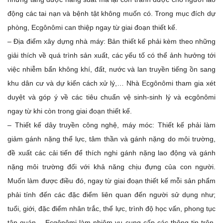
động các tai nạn và bệnh tật không muốn có. Trong mục đích dự
phòng, Ecgônômi can thiệp ngay từ giai đoạn thiết kế.
– Địa điểm xây dựng nhà máy: Bản thiết kế phải kèm theo những
giải thích về quá trình sản xuất, các yếu tố có thể ảnh hưởng tới
việc nhiễm bẩn không khí, đất, nước và lan truyền tiếng ồn sang
khu dân cư và dự kiến cách xử lý,… Nhà Ecgônômi tham gia xét
duyệt và góp ý về các tiêu chuẩn vệ sinh-sinh lý và ecgônômi
ngay từ khi còn trong giai đoạn thiết kế.
– Thiết kế dây truyền công nghệ, máy móc: Thiết kế phải làm
giảm gánh nặng thể lực, tâm thần và gánh nặng do môi trường,
đề xuất các cải tiến để thích nghi gánh nặng lao động và gánh
nặng môi trường đối với khả năng chịu đựng của con người.
Muốn làm được điều đó, ngay từ giai đoạn thiết kế mỗi sản phẩm
phải tính đến các đặc điểm liên quan đến người sử dụng như;
tuổi, giới, đặc điểm nhân trắc, thể lực, trình độ học vấn, phong tục
tập quán… Ecgônômi làm nhiệm vụ cung cấp các thông tin trên,