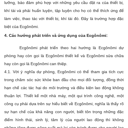
lưỡng, bảo đảm phù hợp với những yêu cầu đặt ra của thiết bị,
khí tài và phải huấn luyện, tập luyện cho họ có thể thích ứng để
làm việc, thao tác với thiết bị, khí tài đó. Đây là trường hợp đặc
biệt của Ecgônômi.
4. Các hướng phát triển và ứng dụng của Ecgônômi:
Ecgônômi phát triển theo hai hướng là Ecgônômi dự
phòng hay còn gọi là Ecgônômi thiết kế và Ecgônômi sửa chữa
hay còn gọi là Ecgônômi can thiệp.
4.1. Với ý nghĩa dự phòng, Ecgônômi có thể tham gia tích cực
trong chăm sóc sức khỏe ban đầu cho mọi đối tượng, đồng thời
hạn chế các tác hại do môi trường và điều kiện lao động không
thuận lợi. Thiết kế một nhà máy, một qui trình công nghệ, một
công cụ phải dựa trên sự hiểu biết về Ecgônômi, nghĩa là thấy rõ
sự hạn chế của khả năng con người, biết tôn trọng những đặc
điểm hình thái, sinh lý, tâm lý của người lao động thì không
những tăng được năng suất mà lại còn tránh được cho người lao