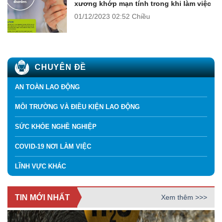
xương khớp mạn tính trong khi làm việc
01/12/2023
02:52 Chiều
CHUYÊN ĐỀ
AN TOÀN LAO ĐỘNG
MÔI TRƯỜNG VÀ ĐIỀU KIỆN LAO ĐỘNG
SỨC KHỎE NGHỀ NGHIỆP
COVID-19 NƠI LÀM VIỆC
LĨNH VỰC KHÁC
TIN MỚI NHẤT
Xem thêm >>>