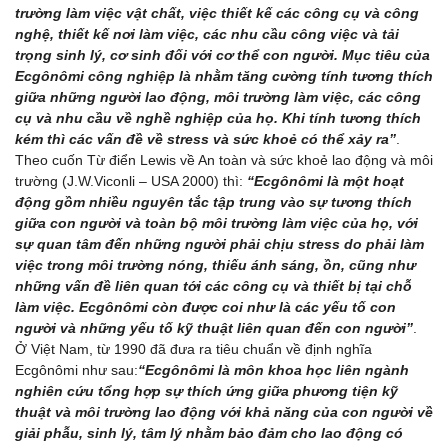
trường làm việc vật chất, việc thiết kế các công cụ và công
nghệ, thiết kế nơi làm việc, các nhu cầu công việc và tải
trọng sinh lý, cơ sinh đối với cơ thể con người. Mục tiêu của
Ecgônômi công nghiệp là nhằm tăng cường tính tương thích
giữa những người lao động, môi trường làm việc, các công
cụ và nhu cầu về nghề nghiệp của họ. Khi tính tương thích
kém thì các vấn đề về stress và sức khoẻ có thể xảy ra”
.
Theo cuốn Từ điển Lewis về An toàn và sức khoẻ lao động và môi
trường (J.W.Viconli – USA 2000) thì:
“Ecgônômi là một hoạt
động gồm nhiều nguyên tắc tập trung vào sự tương thích
giữa con người và toàn bộ môi trường làm việc của họ, với
sự quan tâm đến những người phải chịu stress do phải làm
việc trong môi trường nóng, thiếu ánh sáng, ồn, cũng như
những vấn đề liên quan tới các công cụ và thiết bị tại chỗ
làm việc. Ecgônômi còn được coi như là các yếu tố con
người và những yếu tố kỹ thuật liên quan đến con người”
.
Ở Việt Nam, từ 1990 đã đưa ra tiêu chuẩn về định nghĩa
Ecgônômi như sau:
“Ecgônômi là môn khoa học liên ngành
nghiên cứu tổng hợp sự thích ứng giữa phương tiện kỹ
thuật và môi trường lao động với khả năng của con người về
giải phẫu, sinh lý, tâm lý nhằm bảo đảm cho lao động có