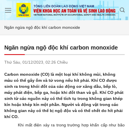
Skip
to
content
Ngăn ngừa ngộ độc khí carbon monoxide
Ngăn ngừa ngộ độc khí carbon monoxide
Thứ Sáu,
01/12/2023,
02:26 Chiều
Carbon monoxide (CO) là một loại khí không mùi, không
màu có thể gây ốm và tử vong nếu hít phải. Khí CO được
sinh ra trong khói đốt của các động cơ xăng dầu, bếp lò,
máy phát điện, bếp ga, hoặc khi đốt than và gỗ. Khí CO phát
sinh từ các nguồn này có thể tích tụ trong không gian khép
kín hoặc khép kín một phần. Người và động vật trong các
không gian này có thể bị ngộ độc và có thể chết do hít phải
khí CO.
Khi mất điện xảy ra trong trường hợp khẩn cấp như bão