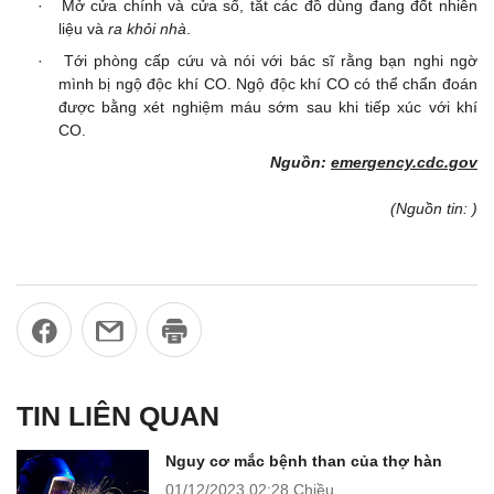
·
Mở cửa chính và cửa sổ, tắt các đồ dùng đang đốt nhiên
liệu và
ra khỏi nhà
.
· Tới phòng cấp cứu và nói với bác sĩ rằng bạn nghi ngờ
mình bị ngộ độc khí CO.
Ngộ độc khí CO có thể chẩn đoán
được bằng xét nghiệm máu sớm sau khi tiếp xúc với khí
CO.
Nguồn:
emergency.cdc.gov
(Nguồn tin: )
TIN LIÊN QUAN
Nguy cơ mắc bệnh than của thợ hàn
01/12/2023
02:28 Chiều