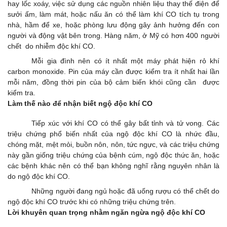
hay lốc xoáy, việc sử dụng các nguồn nhiên liệu thay thế điện để
sưởi ấm, làm mát, hoặc nấu ăn có thể làm khí CO tích tụ trong
nhà, hầm để xe, hoặc phòng lưu động gây ảnh hưởng đến con
người và động vật bên trong. Hàng năm, ở Mỹ có hơn 400 người
chết do nhiễm độc khí CO.
Mỗi gia đình nên có ít nhất một máy phát hiện rỏ khí
carbon monoxide. Pin của máy cần được kiểm tra ít nhất hai lần
mỗi năm, đồng thời pin của bộ cảm biến khói cũng cần được
kiểm tra.
Làm thế nào để nhận biết ngộ độc khí CO
Tiếp xúc với khí CO có thể gây bất tỉnh và tử vong. Các
triệu chứng phổ biến nhất của ngộ độc khí CO là nhức đầu,
chóng mặt, mệt mỏi, buồn nôn, nôn, tức ngực, và các triệu chứng
này gần giống triệu chứng của bệnh cúm, ngộ độc thức ăn, hoặc
các bệnh khác nên có thể bạn không nghĩ rằng nguyên nhân là
do ngộ độc khí CO.
Những người đang ngủ hoặc đã uống rượu có thể chết do
ngộ độc khí CO trước khi có những triệu chứng trên.
Lời khuyên quan trọng nhằm ngăn ngừa ngộ độc khí CO