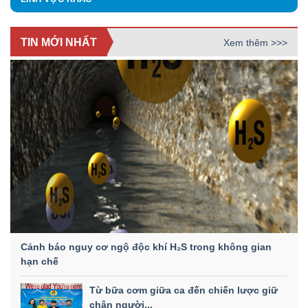
TIN MỚI NHẤT
Xem thêm >>>
Cảnh báo nguy cơ ngộ độc khí H₂S trong không gian
hạn chế
Từ bữa cơm giữa ca đến chiến lược giữ
chân người...