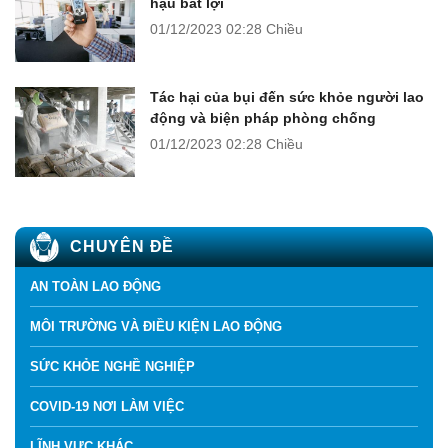
hậu bất lợi
01/12/2023
02:28 Chiều
Tác hại của bụi đến sức khỏe người lao
động và biện pháp phòng chống
01/12/2023
02:28 Chiều
CHUYÊN ĐỀ
AN TOÀN LAO ĐỘNG
MÔI TRƯỜNG VÀ ĐIỀU KIỆN LAO ĐỘNG
SỨC KHỎE NGHỀ NGHIỆP
COVID-19 NƠI LÀM VIỆC
LĨNH VỰC KHÁC