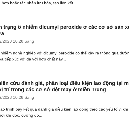
 hợp hoặc tác nhân lưu hóa, tạo liên kết...
h trạng ô nhiễm dicumyl peroxide ở các cơ sở sản x
ựa
2/2023
10:28 Sáng
 nhiễm nghề nghiệp với dicumyl peroxide có thể xảy ra thông qua đườ
à tiếp xúc với da với hợp chất này...
iên cứu đánh giá, phân loại điều kiện lao động tại m
vị trí trong các cơ sở dệt may ở miền Trung
2/2023
10:28 Sáng
báo trình bày kết quả đánh giá điều kiện lao động theo các yếu tố vi khí
hơi khí độc, cường độ...