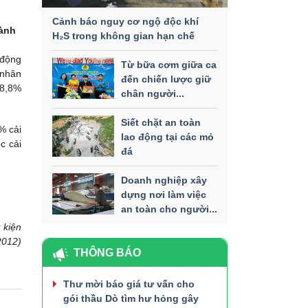
Cảnh báo nguy cơ ngộ độc khí
hành
H₂S trong không gian hạn chế
 động
Từ bữa cơm giữa ca
 nhân
đến chiến lược giữ
88,8%
chân người...
Siết chặt an toàn
% cải
lao động tại các mỏ
c cải
đá
Doanh nghiệp xây
dựng nơi làm việc
an toàn cho người...
 kiện
2012)
THÔNG BÁO
Thư mời báo giá tư vấn cho
gói thầu Dò tìm hư hỏng gây