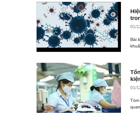
Hiệ
tro
01/1
Bài 
khuẩ
Tổn
kiệ
01/1
Tóm 
quan