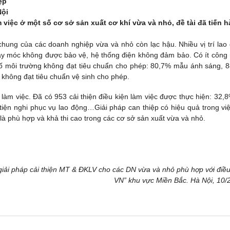
ệp
Nội
m việc ở một số cơ sở sản xuất cơ khí vừa và nhỏ, đề tài đã tiến 
hung của các doanh nghiệp vừa và nhỏ còn lạc hậu. Nhiều vị trí lao
áy móc không được bảo vệ, hệ thống điện không đảm bảo. Có ít công
tố môi trường không đạt tiêu chuẩn cho phép: 80,7% mẫu ánh sáng, 
không đạt tiêu chuẩn vệ sinh cho phép.
n làm việc. Đã có 953 cải thiện điều kiện làm việc được thực hiện: 32,8
 tiện nghi phục vụ lao động…Giải pháp can thiệp có hiệu quả trong việ
là phù hợp và khả thi cao trong các cơ sở sản xuất vừa và nhỏ.
 giải pháp cải thiện MT & ĐKLV cho các DN vừa và nhỏ phù hợp với điều
VN” khu vực Miền Bắc. Hà Nội, 10/