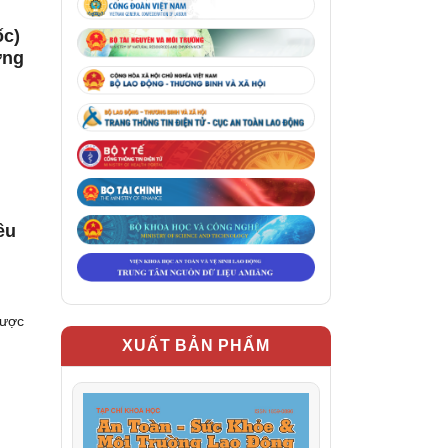
ốc)
ờng
ều
được
XUẤT BẢN PHẨM