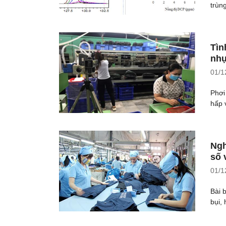
trùng
Tìn
nh
01/1
Phơi
hấp v
Ngh
số 
01/1
Bài 
bụi, 