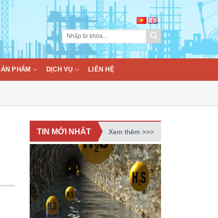
BẢN PHẨM
DỊCH VỤ
LIÊN HỆ
TIN MỚI NHẤT
Xem thêm >>>