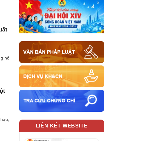
uất
ng hô
ột
 hậu,
LIÊN KẾT WEBSITE