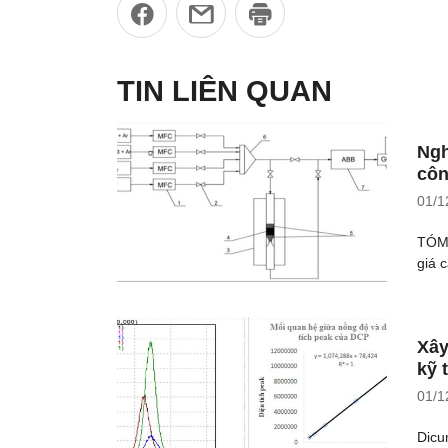
TIN LIÊN QUAN
Ngh
côn
01/1
TÓM 
giá c
Xây
kỹ 
01/1
Dicu