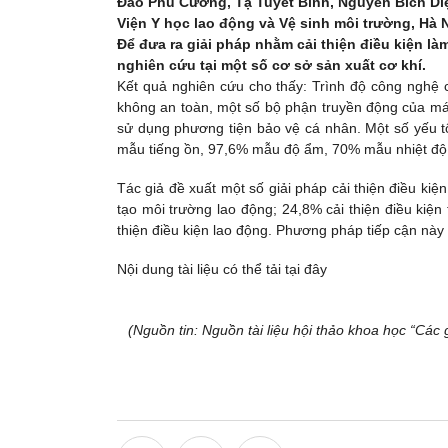
Đào Phú Cường, Tạ Tuyết Bình, Nguyễn Bích Di
Viện Y học lao động và Vệ sinh môi trường, Hà 
Để đưa ra giải pháp nhằm cải thiện điều kiện là
nghiên cứu tại một số cơ sở sản xuất cơ khí.
Kết quả nghiên cứu cho thấy: Trình độ công nghệ c
không an toàn, một số bộ phận truyền động của m
sử dụng phương tiện bảo vệ cá nhân. Một số yếu 
mẫu tiếng ồn, 97,6% mẫu độ ẩm, 70% mẫu nhiệt độ 
Tác giả đề xuất một số giải pháp cải thiện điều kiệ
tạo môi trường lao động; 24,8% cải thiện điều kiện
thiện điều kiện lao động. Phương pháp tiếp cận này 
Nội dung tài liệu có thể tải tại đây
(Nguồn tin: Nguồn tài liệu hội thảo khoa học “Các