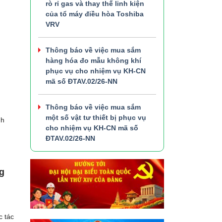
rò rỉ gas và thay thế linh kiện
của tổ máy điều hòa Toshiba
VRV
Thông báo về việc mua sắm
hàng hóa đo mẫu không khí
phục vụ cho nhiệm vụ KH-CN
mã số ĐTAV.02/26-NN
Thông báo về việc mua sắm
một số vật tư thiết bị phục vụ
nh
cho nhiệm vụ KH-CN mã số
ĐTAV.02/26-NN
g
c tác