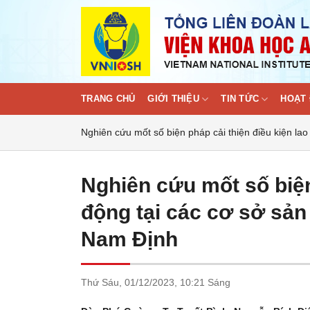
Skip
to
content
TRANG CHỦ
GIỚI THIỆU
TIN TỨC
HOẠT 
Nghiên cứu mốt số biện pháp cải thiện điều kiện lao
Nghiên cứu mốt số biện
động tại các cơ sở sản
Nam Định
Thứ Sáu,
01/12/2023,
10:21 Sáng