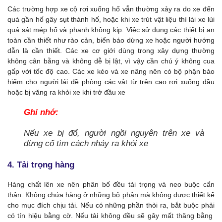
Các trường hợp xe cộ rơi xuống hố vẫn thường xảy ra do xe đến
quá gần hố gây sụt thành hố, hoặc khi xe trút vật liệu thì lái xe lùi
quá sát mép hố và phanh không kịp. Việc sử dụng các thiết bị an
toàn cần thiết như rào cản, biển báo dừng xe hoặc người hướng
dẫn là cần thiết. Các xe cơ giới dùng trong xây dựng thường
không cân bằng và không dễ bị lật, vì vậy cần chú ý không cua
gấp với tốc độ cao. Các xe kéo và xe nâng nên có bộ phận bảo
hiểm cho người lái đề phòng các vật từ trên cao rơi xuống đầu
hoặc bị văng ra khỏi xe khi trở đầu xe
Ghi nhớ:
Nếu xe bị đổ, người ngồi nguyên trên xe và
đừng cố tìm cách nhảy ra khỏi xe
4. Tải trọng hàng
Hàng chất lên xe nên phân bố đều tải trọng và neo buộc cẩn
thận. Không chứa hàng ở những bộ phận mà không được thiết kế
cho mục đích chịu tải. Nếu có những phần thòi ra, bắt buộc phải
có tín hiệu bằng cờ. Nếu tải không đều sẽ gây mất thăng bằng