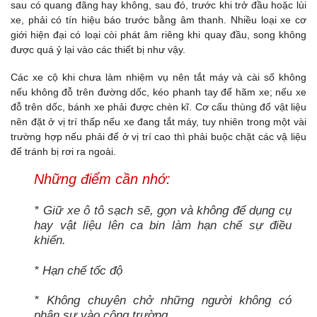
sau có quang đãng hay không, sau đó, trước khi trở đầu hoặc lùi
xe, phải có tín hiệu báo trước bằng âm thanh. Nhiều loại xe cơ
giới hiện đại có loại còi phát âm riêng khi quay đầu, song không
được quá ỷ lại vào các thiết bị như vậy.
Các xe cộ khi chưa làm nhiệm vụ nên tắt máy và cài số không
nếu không đỗ trên đường dốc, kéo phanh tay để hãm xe; nếu xe
đỗ trên dốc, bánh xe phải được chèn kĩ. Cơ cấu thùng đổ vật liệu
nên đặt ở vị trí thấp nếu xe đang tắt máy, tuy nhiên trong một vài
trường hợp nếu phải để ở vị trí cao thì phải buộc chặt các vậ liệu
để tránh bị rơi ra ngoài.
Những điểm cần nhớ:
* Giữ xe ô tô sạch sẽ, gọn và không để dụng cụ
hay vật liệu lên ca bin làm hạn chế sự điều
khiển.
* Hạn chế tốc độ
* Không chuyên chở những người không có
phận sự vào công trường