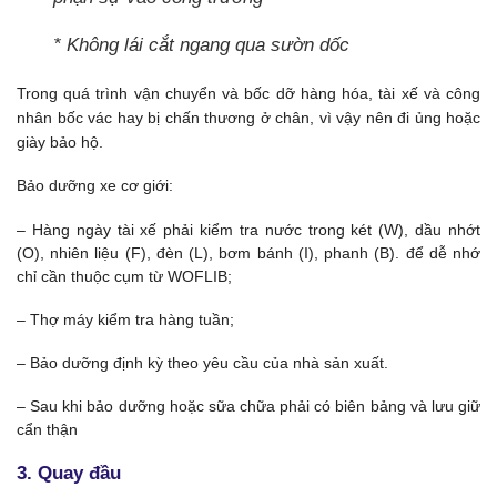
* Không lái cắt ngang qua sườn dốc
Trong quá trình vận chuyển và bốc dỡ hàng hóa, tài xế và công
nhân bốc vác hay bị chấn thương ở chân, vì vậy nên đi ủng hoặc
giày bảo hộ.
Bảo dưỡng xe cơ giới:
– Hàng ngày tài xế phải kiểm tra nước trong két (W), dầu nhớt
(O), nhiên liệu (F), đèn (L), bơm bánh (I), phanh (B). để dễ nhớ
chỉ cần thuộc cụm từ WOFLIB;
– Thợ máy kiểm tra hàng tuần;
– Bảo dưỡng định kỳ theo yêu cầu của nhà sản xuất.
– Sau khi bảo dưỡng hoặc sữa chữa phải có biên bảng và lưu giữ
cẩn thận
3. Quay đầu