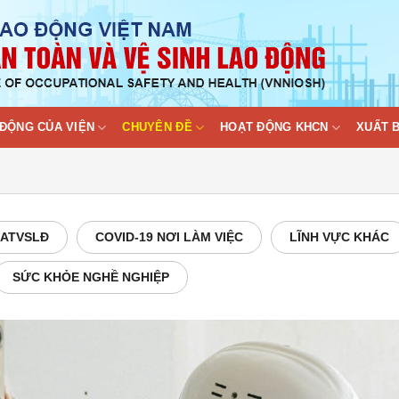
ĐỘNG CỦA VIỆN
CHUYÊN ĐỀ
HOẠT ĐỘNG KHCN
XUẤT 
 ATVSLĐ
COVID-19 NƠI LÀM VIỆC
LĨNH VỰC KHÁC
SỨC KHỎE NGHỀ NGHIỆP