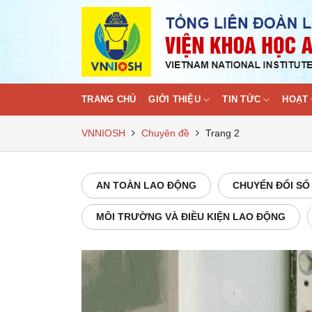
Skip
to
content
TRANG CHỦ
GIỚI THIỆU
TIN TỨC
HOẠT 
VNNIOSH
Chuyên đề
Trang 2
AN TOÀN LAO ĐỘNG
CHUYỂN ĐỔI SỐ
MÔI TRƯỜNG VÀ ĐIỀU KIỆN LAO ĐỘNG