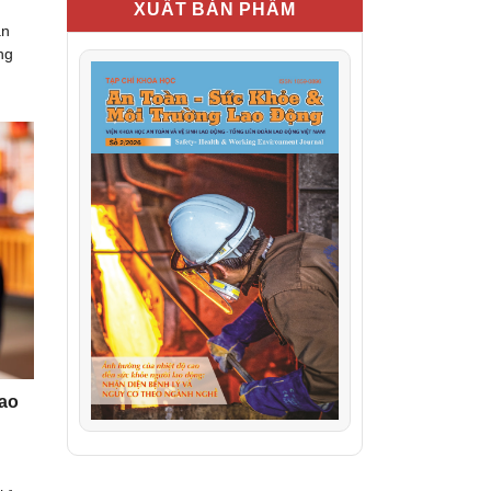
XUẤT BẢN PHẨM
ân
ng
lao