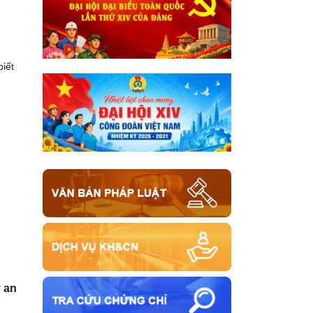
biết
ý an