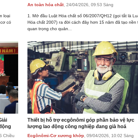
An toàn hóa chất
,
24/04/2026,
09:53 Sáng
m loại
1. Mở đầu Luật Hóa chất số 06/2007/QH12 (gọi tắt là Lu
 cơ có
Hóa chất 2007) ra đời cách đây hơn 15 năm đã tạo nền 
quan trọng cho quản...
iải
Thiết bị hỗ trợ ecgônômi góp phần bảo vệ lực
 động
lượng lao động công nghiệp đang già hoá
6 Chiều
Ecgônômi-Cơ xương khớp
,
09/04/2026,
10:02 Sáng