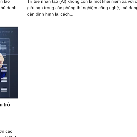
n lao
Trí tuệ nhân tạo (AI) không còn là một khái niệm xa vời c
 thủ danh
giới hạn trong các phòng thí nghiệm công nghệ, mà đan
dần định hình lại cách...
i trò
hơn các