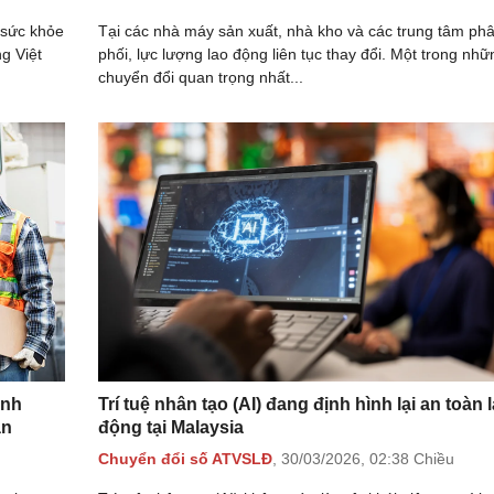
 sức khỏe
Tại các nhà máy sản xuất, nhà kho và các trung tâm ph
g Việt
phối, lực lượng lao động liên tục thay đổi. Một trong nhữ
chuyển đổi quan trọng nhất...
anh
Trí tuệ nhân tạo (AI) đang định hình lại an toàn 
ân
động tại Malaysia
Chuyển đổi số ATVSLĐ
,
30/03/2026,
02:38 Chiều