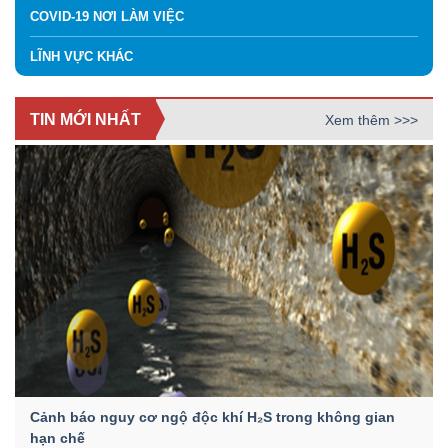
COVID-19 NƠI LÀM VIỆC
LĨNH VỰC KHÁC
TIN MỚI NHẤT
Xem thêm >>>
Cảnh báo nguy cơ ngộ độc khí H₂S trong không gian
hạn chế