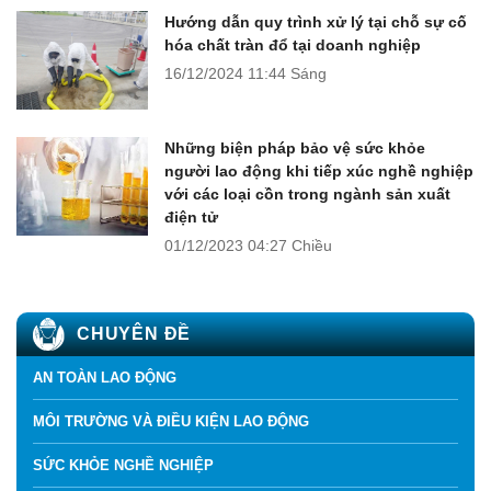
Hướng dẫn quy trình xử lý tại chỗ sự cố
hóa chất tràn đổ tại doanh nghiệp
16/12/2024
11:44 Sáng
Những biện pháp bảo vệ sức khỏe
người lao động khi tiếp xúc nghề nghiệp
với các loại cồn trong ngành sản xuất
điện tử
01/12/2023
04:27 Chiều
CHUYÊN ĐỀ
AN TOÀN LAO ĐỘNG
MÔI TRƯỜNG VÀ ĐIỀU KIỆN LAO ĐỘNG
SỨC KHỎE NGHỀ NGHIỆP