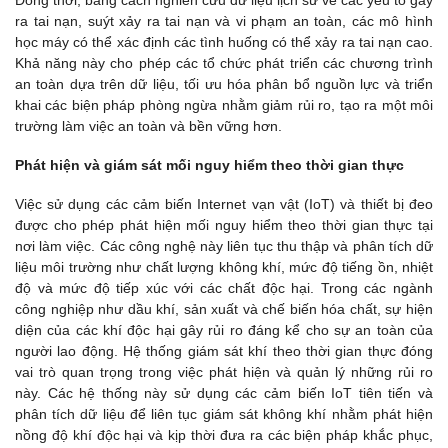
ra tai nạn, suýt xảy ra tai nạn và vi phạm an toàn, các mô hình
học máy có thể xác định các tình huống có thể xảy ra tai nạn cao.
Khả năng này cho phép các tổ chức phát triển các chương trình
an toàn dựa trên dữ liệu, tối ưu hóa phân bổ nguồn lực và triển
khai các biện pháp phòng ngừa nhằm giảm rủi ro, tạo ra một môi
trường làm việc an toàn và bền vững hơn.
Phát hiện và giám sát mối nguy hiểm theo thời gian thực
Việc sử dụng các cảm biến Internet vạn vật (IoT) và thiết bị đeo
được cho phép phát hiện mối nguy hiểm theo thời gian thực tại
nơi làm việc. Các công nghệ này liên tục thu thập và phân tích dữ
liệu môi trường như chất lượng không khí, mức độ tiếng ồn, nhiệt
độ và mức độ tiếp xúc với các chất độc hại. Trong các ngành
công nghiệp như dầu khí, sản xuất và chế biến hóa chất, sự hiện
diện của các khí độc hại gây rủi ro đáng kể cho sự an toàn của
người lao động. Hệ thống giám sát khí theo thời gian thực đóng
vai trò quan trọng trong việc phát hiện và quản lý những rủi ro
này. Các hệ thống này sử dụng các cảm biến IoT tiên tiến và
phân tích dữ liệu để liên tục giám sát không khí nhằm phát hiện
nồng độ khí độc hại và kịp thời đưa ra các biện pháp khắc phục,