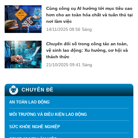
Cùng công cụ AI hướng tới mục tiêu cao
hơn cho an toàn hóa chất và tuân thủ tại
nơi làm việc
14/11/2025
08:56 Sáng
Chuyển đổi số trong công tác an toàn,
vệ sinh lao động: Xu hướng, cơ hội và
thách thức
21/10/2025
09:41 Sáng
CHUYÊN ĐỀ
AN TOÀN LAO ĐỘNG
MÔI TRƯỜNG VÀ ĐIỀU KIỆN LAO ĐỘNG
SỨC KHỎE NGHỀ NGHIỆP