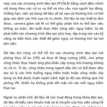
hợp của các chương trình đào tạo ATVSLĐ bằng cách điều chỉnh
nội dung theo các rủi ro cụ thể và nhu cầu của người lao động.
Chẳng hạn, việc sử dụng dữ liệu về tai nạn và thương tích có thể
giúp xác định các lĩnh vực rủi ro chính. Dữ liệu từ các thiết bị đeo
được, camera giám sát AI có thể giúp phân tích tư thế làm việc
không an toàn, tần suất thực hiện công việc nguy hiểm, từ đó
phát triển các chương trình đào tạo phù hợp, tập trung vào các kỹ
năng và kiến thức cần thiết để giảm nguy cơ thương tích tại nơi
làm việc.
Dữ liệu lớn cũng có thể hỗ trợ các chương trình đào tạo mô
phỏng thực tế ảo (VR) và thực tế tăng cường (AR), cho phép
công nhân thực hành ứng phó khẩn cấp trong môi trường không
có rủi ro. Ví dụ, công nhân trong ngành dầu khí có thể được đào
tạo xử lý các tình huống nguy hiểm hoặc hoặc công nhân xây
dựng có thể được huấn luyện cách ngã từ độ cao thông qua mô
phỏng VR, khiến họ không phải đối mặt với các mối nguy hiểm
thực sự.
Ngoài ra, phân tích dữ liệu về các hoạt động trong khóa đào tạo,
dữ liệu về biểu cảm khuôn mặt và di chuyển của học viên cũng hỗ