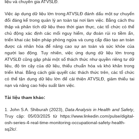
liệu và chuyên gia ATVSLĐ.
Việc áp dụng dữ liệu lớn trong ATVSLĐ đánh dấu một sự chuyển
đổi đáng kể trong quản lý an toàn tại nơi làm việc. Bằng cách thu
thập và phân tích dữ liệu theo thời gian thực, các tổ chức có thể
chủ động xác định các mối nguy hiểm, dự đoán rủi ro tiềm ẩn,
triển khai các biện pháp phòng ngừa và cung cấp đào tạo an toàn
được cá nhân hóa để nâng cao sự an toàn và sức khỏe của
người lao động. Tuy nhiên, việc ứng dụng dữ liệu lớn trong
ATVSLĐ cũng gặp phải một số thách thức như quyền riêng tư dữ
liệu, độ tin cậy của dữ liệu, thiếu chuẩn hóa và khó khăn trong
triển khai. Bằng cách giải quyết các thách thức trên, các tổ chức
có thể tận dụng dữ liệu lớn để cải thiện ATVSLĐ, giảm thiểu tai
nạn và nâng cao hiệu suất làm việc.
Tài liệu tham khảo:
1. John S.A. Shiburah (2023),
Data Analysis in Health and Safety
,
Truy cập: 05/03/2025 từ https://www.linkedin.com/pulse/digital-
osh-series-4-real-time-monitoring-occupational-safety-health-
sq2lc/.