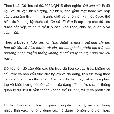
Theo Luật Dữ liệu số 60/2024/QH15 định nghĩa:
Dữ liệu số
: là dữ
liệu về sự vật, hiện tượng, sự kiện, bao gồm một hoặc kết hợp
các dạng âm thanh, hình ảnh, chữ số, chữ viết, ký hiệu được thể
hiện dưới dạng kỹ thuật số;
Cơ sở dữ liệu
là tập hợp các dữ liệu
được sắp xếp, tổ chức để truy cập, khai thác, chia sẻ, quản lý và
cập nhật.
Theo wikipedia: “
Dữ liệu lớn (Big data) là một thuật ngữ chỉ tập
hợp dữ liệu có kích thước rất lớn, đa dạng hoặc phức tạp mà các
phương pháp truyền thống không đủ để xử lý có hiệu quả dữ liệu
này”
.
Dữ liệu lớn đề cập đến các tập hợp dữ liệu có cấu trúc, không có
cấu trúc và bán cấu trúc cực kỳ lớn và đa dạng, liên tục tăng theo
cấp số nhân theo thời gian. Các tập dữ liệu này rất lớn và phức
tạp về khối lượng, tốc độ và tính đa dạng, đến mức các hệ thống
quản lý dữ liệu truyền thống không thể lưu trữ, xử lý và phân tích
chúng.
Dữ liệu lớn có ảnh hưởng quan trọng đến quản lý an toàn trong
nhiều lĩnh vực, nơi ứng dụng của nó đang trở nên phổ biến hơn.