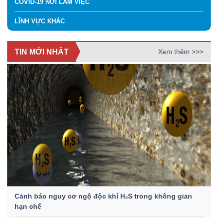
COVID-19 NƠI LÀM VIỆC
LĨNH VỰC KHÁC
TIN MỚI NHẤT
Xem thêm >>>
Cảnh báo nguy cơ ngộ độc khí H₂S trong không gian
hạn chế