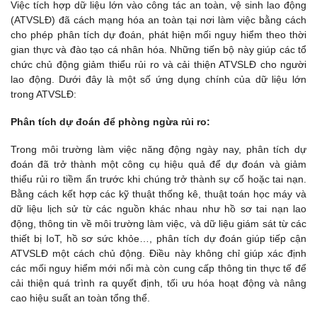
Việc tích hợp dữ liệu lớn vào công tác an toàn, vệ sinh lao động
(ATVSLĐ) đã cách mạng hóa an toàn tại nơi làm việc bằng cách
cho phép phân tích dự đoán, phát hiện mối nguy hiểm theo thời
gian thực và đào tạo cá nhân hóa. Những tiến bộ này giúp các tổ
chức chủ động giảm thiểu rủi ro và cải thiện ATVSLĐ cho người
lao động. Dưới đây là một số ứng dụng chính của dữ liệu lớn
trong ATVSLĐ:
Phân tích dự đoán để phòng ngừa rủi ro:
Trong môi trường làm việc năng động ngày nay, phân tích dự
đoán đã trở thành một công cụ hiệu quả để dự đoán và giảm
thiểu rủi ro tiềm ẩn trước khi chúng trở thành sự cố hoặc tai nạn.
Bằng cách kết hợp các kỹ thuật thống kê, thuật toán học máy và
dữ liệu lịch sử từ các nguồn khác nhau như hồ sơ tai nạn lao
động, thông tin về môi trường làm việc, và dữ liệu giám sát từ các
thiết bị IoT, hồ sơ sức khỏe…, phân tích dự đoán giúp tiếp cận
ATVSLĐ một cách chủ động. Điều này không chỉ giúp xác định
các mối nguy hiểm mới nổi mà còn cung cấp thông tin thực tế để
cải thiện quá trình ra quyết định, tối ưu hóa hoạt động và nâng
cao hiệu suất an toàn tổng thể.