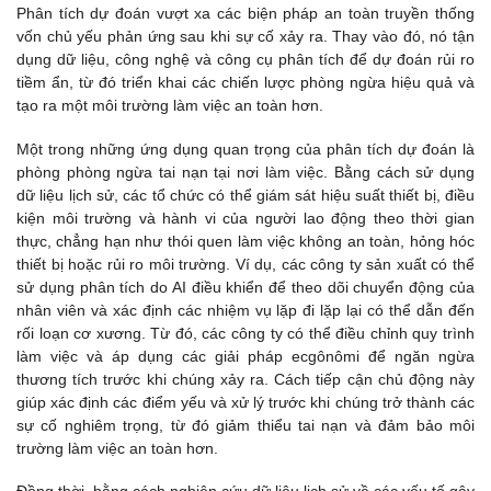
Phân tích dự đoán vượt xa các biện pháp an toàn truyền thống
vốn chủ yếu phản ứng sau khi sự cố xảy ra. Thay vào đó, nó tận
dụng dữ liệu, công nghệ và công cụ phân tích để dự đoán rủi ro
tiềm ẩn, từ đó triển khai các chiến lược phòng ngừa hiệu quả và
tạo ra một môi trường làm việc an toàn hơn.
Một trong những ứng dụng quan trọng của phân tích dự đoán là
phòng phòng ngừa tai nạn tại nơi làm việc. Bằng cách sử dụng
dữ liệu lịch sử, các tổ chức có thể giám sát hiệu suất thiết bị, điều
kiện môi trường và hành vi của người lao động theo thời gian
thực, chẳng hạn như thói quen làm việc không an toàn, hỏng hóc
thiết bị hoặc rủi ro môi trường. Ví dụ, các công ty sản xuất có thể
sử dụng phân tích do AI điều khiển để theo dõi chuyển động của
nhân viên và xác định các nhiệm vụ lặp đi lặp lại có thể dẫn đến
rối loạn cơ xương. Từ đó, các công ty có thể điều chỉnh quy trình
làm việc và áp dụng các giải pháp ecgônômi để ngăn ngừa
thương tích trước khi chúng xảy ra. Cách tiếp cận chủ động này
giúp xác định các điểm yếu và xử lý trước khi chúng trở thành các
sự cố nghiêm trọng, từ đó giảm thiểu tai nạn và đảm bảo môi
trường làm việc an toàn hơn.
Đồng thời, bằng cách nghiên cứu dữ liệu lịch sử về các yếu tố gây