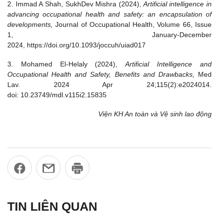
2. Immad A Shah, SukhDev Mishra (2024),
Artificial intelligence in
advancing occupational health and safety: an encapsulation of
developments,
Journal of Occupational Health, Volume 66, Issue
1, January-December
2024, https://doi.org/10.1093/joccuh/uiad017
3. Mohamed El-Helaly (2024),
Artificial Intelligence and
Occupational Health and Safety, Benefits and Drawbacks,
Med
Lav. 2024 Apr 24;115(2):e2024014.
doi: 10.23749/mdl.v115i2.15835
Viện KH An toàn và Vệ sinh lao động
TIN LIÊN QUAN