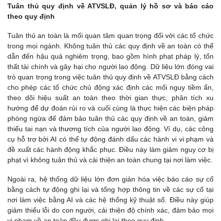
Tuân thủ quy định về ATVSLĐ, quản lý hồ sơ và báo cáo
theo quy định
Tuân thủ an toàn là mối quan tâm quan trọng đối với các tổ chức
trong mọi ngành. Không tuân thủ các quy định về an toàn có thể
dẫn đến hậu quả nghiêm trọng, bao gồm hình phạt pháp lý, tổn
thất tài chính và gây hại cho người lao động. Dữ liệu lớn đóng vai
trò quan trọng trong việc tuân thủ quy định về ATVSLĐ bằng cách
cho phép các tổ chức chủ động xác định các mối nguy tiềm ẩn,
theo dõi hiệu suất an toàn theo thời gian thực, phân tích xu
hướng để dự đoán rủi ro và cuối cùng là thực hiện các biện pháp
phòng ngừa để đảm bảo tuân thủ các quy định về an toàn, giảm
thiểu tai nạn và thương tích của người lao động. Ví dụ, các công
cụ hỗ trợ bởi AI có thể tự động đánh dấu các hành vi vi phạm và
đề xuất các hành động khắc phục. Điều này làm giảm nguy cơ bị
phạt vì không tuân thủ và cải thiện an toàn chung tại nơi làm việc.
Ngoài ra, hệ thống dữ liệu lớn đơn giản hóa việc báo cáo sự cố
bằng cách tự động ghi lại và tổng hợp thông tin về các sự cố tại
nơi làm việc bằng AI và các hệ thống kỹ thuật số. Điều này giúp
giảm thiểu lỗi do con người, cải thiện độ chính xác, đảm bảo mọi
vi phạm về an toàn đều được ghi lại theo quy định.