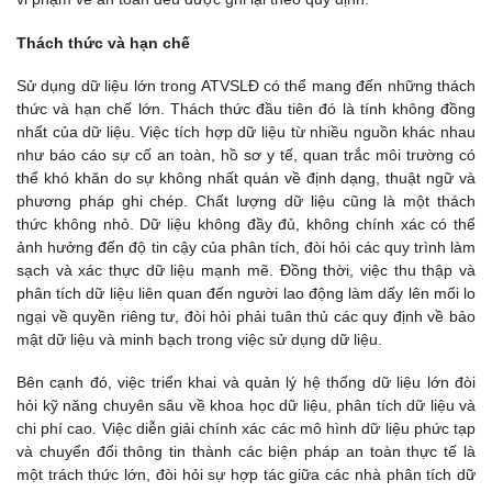
Thách thức và hạn chế
Sử dụng dữ liệu lớn trong ATVSLĐ có thể mang đến những thách
thức và hạn chế lớn. Thách thức đầu tiên đó là tính không đồng
nhất của dữ liệu. Việc tích hợp dữ liệu từ nhiều nguồn khác nhau
như báo cáo sự cố an toàn, hồ sơ y tế, quan trắc môi trường có
thể khó khăn do sự không nhất quán về định dạng, thuật ngữ và
phương pháp ghi chép. Chất lượng dữ liệu cũng là một thách
thức không nhỏ. Dữ liệu không đầy đủ, không chính xác có thể
ảnh hưởng đến độ tin cậy của phân tích, đòi hỏi các quy trình làm
sạch và xác thực dữ liệu mạnh mẽ. Đồng thời, việc thu thập và
phân tích dữ liệu liên quan đến người lao động làm dấy lên mối lo
ngại về quyền riêng tư, đòi hỏi phải tuân thủ các quy định về bảo
mật dữ liệu và minh bạch trong việc sử dụng dữ liệu.
Bên cạnh đó, việc triển khai và quản lý hệ thống dữ liệu lớn đòi
hỏi kỹ năng chuyên sâu về khoa học dữ liệu, phân tích dữ liệu và
chi phí cao. Việc diễn giải chính xác các mô hình dữ liệu phức tạp
và chuyển đổi thông tin thành các biện pháp an toàn thực tế là
một trách thức lớn, đòi hỏi sự hợp tác giữa các nhà phân tích dữ