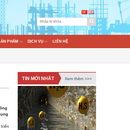
BẢN PHẨM
DỊCH VỤ
LIÊN HỆ
TIN MỚI NHẤT
Xem thêm >>>
công
 dụng
triển