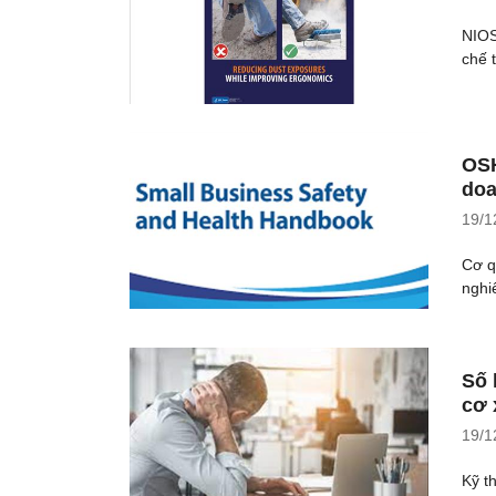
NIOS
chế t
OSH
doa
19/1
Cơ q
nghi
Số 
cơ 
19/1
Kỹ t