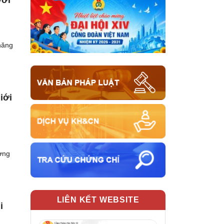
 năng
iới
ương
LIÊN KẾT WEBSITE
i