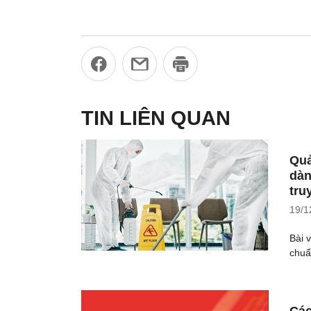
TIN LIÊN QUAN
Quả
dàn
tru
19/1
Bài 
chuẩ
Các