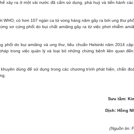
hể xảy ra ở một vài nước đã cấm sử dụng, phá huỷ và tiến hành các
iới WHO, có hơn 107 ngàn ca tử vong hàng năm gây ra bởi ung thư phổi
ứng xơ cứng phổi do bụi chất amiăng gây ra từ việc phơi nhiễm ami
g phổi do bụi amiăng và ung thư, tiêu chuẩn Helsinki năm 2014 cập
pháp trong việc quản lý và loại bỏ những chứng bệnh liên quan đến
c khuyên dùng để sử dụng trong các chương trình phát hiện, chẩn đo
ng.
Sưu tầm: Ki
Dịch: Hồng N
(Nguồn tin: 