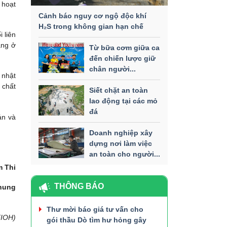
 hoạt
Cảnh báo nguy cơ ngộ độc khí
H₂S trong không gian hạn chế
 liên
ăng ở
Từ bữa cơm giữa ca
đến chiến lược giữ
chân người...
 nhật
 chất
Siết chặt an toàn
lao động tại các mỏ
đá
án và
Doanh nghiệp xây
dựng nơi làm việc
an toàn cho người...
m Thi
THÔNG BÁO
hung
Thư mời báo giá tư vấn cho
FIOH)
gói thầu Dò tìm hư hỏng gây