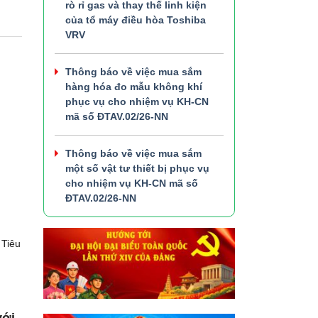
rò rỉ gas và thay thế linh kiện
của tổ máy điều hòa Toshiba
VRV
Thông báo về việc mua sắm
hàng hóa đo mẫu không khí
phục vụ cho nhiệm vụ KH-CN
mã số ĐTAV.02/26-NN
Thông báo về việc mua sắm
một số vật tư thiết bị phục vụ
cho nhiệm vụ KH-CN mã số
ĐTAV.02/26-NN
 Tiêu
với