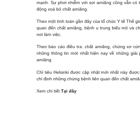
mạnh. Sự phơi nhiễm với sợi amiăng cũng vẫn có t
động xoá bỏ chất amiăng.
Theo một tính toán gần đây của tổ chức Y tế Thế g
quan đến chất amiăng, bệnh u trung biểu mô và ch
nơi làm việc.
Theo báo cáo điều tra: chất amiăng, chứng xơ cứn
những thông tin mới nhất hiện nay về những giải 
amiăng.
Chỉ tiêu Helsinki được cập nhật mới nhất này đượ
chỉ định những chứng bệnh liên quan đến chất amiă
Xem chi tiết
Tại đây