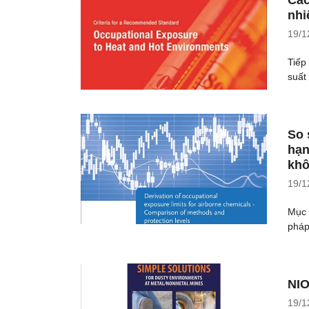
nhi
19/1
Tiếp
suất
So 
hạn
khô
19/1
Mục 
pháp
NIO
19/1