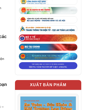
n
các
iện
loạn
XUẤT BẢN PHẨM
c –