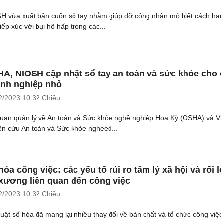
H vừa xuất bản cuốn sổ tay nhằm giúp đỡ công nhân mỏ biết cách hạ
iếp xúc với bụi hô hấp trong các...
A, NIOSH cập nhật sổ tay an toàn và sức khỏe cho 
nh nghiệp nhỏ
2/2023
10:32 Chiều
uan quản lý về An toàn và Sức khỏe nghề nghiệp Hoa Kỳ (OSHA) và V
ên cứu An toàn và Sức khỏe ngheed...
hóa công việc: các yếu tố rủi ro tâm lý xã hội và rối 
xương liên quan đến công việc
2/2023
10:32 Chiều
huật số hóa đã mang lại nhiều thay đổi về bản chất và tổ chức công việ