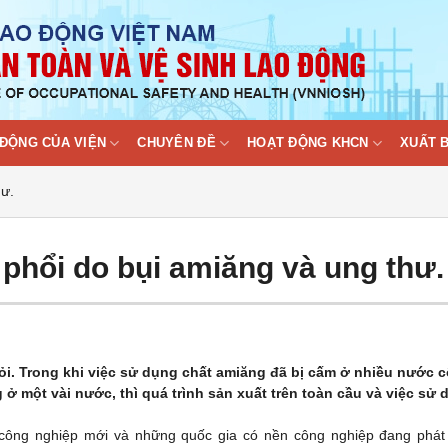
ĐỘNG CỦA VIỆN
CHUYÊN ĐỀ
HOẠT ĐỘNG KHCN
XUẤT 
hư.
phổi do bụi amiăng và ung thư.
ỏi. Trong khi việc sử dụng chất amiăng đã bị cấm ở nhiều nước 
g ở một vài nước, thì quá trình sản xuất trên toàn cầu và việc sử
công nghiệp mới và những quốc gia có nền công nghiệp đang phát 