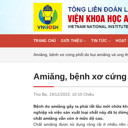
Skip
to
content
TRANG CHỦ
GIỚI THIỆU
TIN TỨC
HOẠT 
Amiăng, bệnh xơ cứng phổi do bụi amiăng và ung t
Amiăng, bệnh xơ cứng 
Thứ Ba,
19/12/2023,
10:10 Chiều
Bệnh do amiăng gây ra phải rất lâu mới chữa kh
nghiệp và việc sản xuất loại chất này đã bị dừn
chất amiăng vẫn còn ở mức độ cao.
Chất amiăng được sử dụng rộng rãi ở nhiều nền 