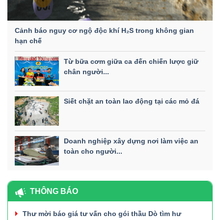
Cảnh báo nguy cơ ngộ độc khí H₂S trong không gian
hạn chế
Từ bữa cơm giữa ca đến chiến lược giữ
chân người...
Siết chặt an toàn lao động tại các mỏ đá
Doanh nghiệp xây dựng nơi làm việc an
toàn cho người...
THÔNG BÁO
Thư mời báo giá tư vấn cho gói thầu Dò tìm hư