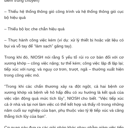
điểm trung chuyển)
– Thiếu hệ thống thông gió công trình và hệ thống thông gió cục
bộ hiệu quả
– Thiếu bộ lọc che chắn hiệu quả
– Thực hành công việc kém (ví dụ: xử lý thiết bị hoặc vật liệu có
bụi và vỗ tay để “làm sạch” găng tay).
Trong khi đó, NIOSH nói rằng 5 yếu tố rủi ro cơ bản đối với cơ
xương khớp – công việc nặng; tư thế kém; công việc lặp đi lặp lại;
tiếp xúc với rung; và nguy cơ trơn, trượt, ngã – thường xuất hiện
trong công việc mỏ.
“Trong khi các chấn thương xảy ra đột ngột, cả hai bệnh cơ
xương khớp và bệnh về hô hấp đều có xu hướng là kết quả của
việc vận động quá mức tích lũy”, NIOSH cho biết. “Việc tiếp xúc
cả ở nhà và tại nơi làm việc có thể kết hợp và thấy rõ trong những
năm cuối sự nghiệp của bạn, phụ thuộc vào tỷ lệ tiếp xúc và căng
thẳng tích lũy của bạn”.
Cơ quan này đưa ra các giải pháp khác nhau nhằm giảm việc tiếp