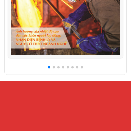
CỔNG THÔNG TIN ĐIỆN TỬ VIỆN KHOA HỌC AN
TOÀN VÀ VỆ SINH LAO ĐỘNG
Địa chỉ:
Số 99 Trần Quốc Toản, phường Cửa Nam, Hà Nội – Số
216 Nguyễn Trãi, phường Đại Mỗ, Hà Nội
Điện thoại:
024.32202207 -
Fax:
024-38221503