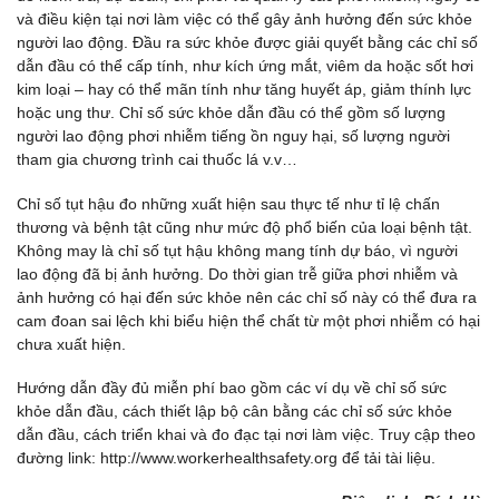
và điều kiện tại nơi làm việc có thể gây ảnh hưởng đến sức khỏe
người lao động. Đầu ra sức khỏe được giải quyết bằng các chỉ số
dẫn đầu có thể cấp tính, như kích ứng mắt, viêm da hoặc sốt hơi
kim loại – hay có thể mãn tính như tăng huyết áp, giảm thính lực
hoặc ung thư. Chỉ số sức khỏe dẫn đầu có thể gồm số lượng
người lao động phơi nhiễm tiếng ồn nguy hại, số lượng người
tham gia chương trình cai thuốc lá v.v…
Chỉ số tụt hậu đo những xuất hiện sau thực tế như tỉ lệ chấn
thương và bệnh tật cũng như mức độ phổ biến của loại bệnh tật.
Không may là chỉ số tụt hậu không mang tính dự báo, vì người
lao động đã bị ảnh hưởng. Do thời gian trễ giữa phơi nhiễm và
ảnh hưởng có hại đến sức khỏe nên các chỉ số này có thể đưa ra
cam đoan sai lệch khi biểu hiện thể chất từ một phơi nhiễm có hại
chưa xuất hiện.
Hướng dẫn đầy đủ miễn phí bao gồm các ví dụ về chỉ số sức
khỏe dẫn đầu, cách thiết lập bộ cân bằng các chỉ số sức khỏe
dẫn đầu, cách triển khai và đo đạc tại nơi làm việc. Truy cập theo
đường link: http://www.workerhealthsafety.org để tải tài liệu.