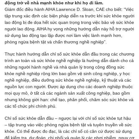
động trở về nhà mạnh khỏe như khi họ đi làm.
Giám đốc điều hành AIHA Lawrence D. Sloan, CAE cho biết: “Việc
tập trung xác định các biện pháp diễn ra trước khi sức khỏe người
lao động bị đe dọa hết sức quan trọng trong việc bảo vệ sức khỏe
người lao động. AIHA hy vọng những hướng dẫn này hỗ trợ người
sử dụng lao động tạo lập được nơi làm việc lành mạnh hơn,
phòng ngừa bệnh tật và chấn thương nghề nghiệp”.
Thực hành hướng dẫn chỉ số sức khỏe dẫn đầu trong các chương
trình an toàn và sức khỏe nghề nghiệp là hướng dẫn dành cho cả
những người hành nghề và nhà quản lý trong cộng đồng sức
khỏe nghề nghiệp rộng lớn bao gồm vệ sinh công nghiệp, y học
nghề nghiệp, điều dưỡng sức khỏe nghề nghiệp, kỹ thuật và các
nguồn lực con người. Được áp dụng cho các doanh nghiệp thuộc
mọi quy mô, ở tất cả các ngành sản xuất công nghiệp, bao gồm
nhưng không giới hạn: chế tạo, phân phối, chăm sóc sức khỏe và
các tổ chức phi chính phủ.
Chỉ số sức khỏe dẫn đầu – ngược lại với chỉ số sức khỏe tụt hậu
– tập trung vào việc phòng ngừa bệnh tật và tuyên truyền về sức
khỏe. Có thể được đo đạc, là các chỉ số có căn cứ được sử dụng
để kiểm tra, dự đoán, chi phối và quản lý các phơi nhiễm, nguy cơ